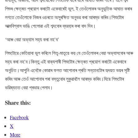
শিশুৰ ক্ষেত্ৰত প্ৰয়োগ কৰাটো একেবাৰেই ভুল, ই তেওঁলোকৰ অনুভূতিক আঘাত কৰাৰ
লগতে তেওঁলোকে নিজৰ ওচৰতে অসুৰক্ষিত অনুভৱ কৰা আৰম্ভ কৰিব।শিশুটোৰ
আত্মবিশ্বাস ভাঙি পেলোৱা এই শব্দবোৰ ব্যৱহাৰ কৰা বাদ দিব।
‘আৰু বেয়া অভ্যাস সহ্য কৰা নহ’ব’
শিশুটোৱে কেতিয়াবা ভুল কৰিলে পিতৃ-মাতৃয়ে কয় যে তেওঁলোকৰ বেয়া অভ্যাসবোৰ আৰু
সহ্য কৰা নহ’ব।কিন্তু এই বাক্যশাৰী শিশুটোৰ ক্ষেত্ৰত প্ৰয়োগ কৰাটো একেবাৰে
অনুচিত।আপুনি এনেকৈ কোৱাৰ ফলত আপোনাৰ প্ৰতি সন্তানটোৰ হৃদয়ত ভয়ৰ সৃষ্টি
কৰিব আৰু তেওঁ আপোনাৰ পৰা বস্তুবোৰ লুকুৱাবলৈ আৰম্ভ কৰিব।যিয়ে শিশুটোৰ
ভৱিষ্যতত বেয়া প্ৰভাৱ পেলাব।
Share this:
Facebook
X
More