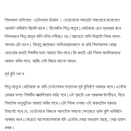
শিশুসকল অতিপাত ‘এটেনশ্যন চিকাৰ’। তেওঁলোকে সদায়েই সকলোৰে মনোযোগ
আকৰ্ষণ কৰিবলৈ বিচাৰি থাকে। বিশেষকৈ পিতৃ-মাতৃৰ।কেতিয়াবা এনে স্বভাৱৰ বাবে
শিশুসকলে পিতৃ-মাতৃৰ গালি শুনিব লগীয়াও হয়।আচলতে গালি দিয়াটো শিশুৰ লালন-
পালনৰ এটা অংশ। কিন্তু বহুসময়ত অভিভাৱকসকলে খং কৰি শিশুসকলক কোৱা
কেতবোৰ কথাই শিশুটিৰ মনত আঘাত দিব পাৰে।কি কথাই এটা শিশুক মানসিকভাৱে
আঘাত কৰিব পাৰে, আজি সেই বিষয়ে জানো আহক-
মূৰ্খ বুলি নক’ব
পিতৃ-মাতৃয়ে কেতিয়াবা খং কৰি তেওঁলোকৰ সন্তানক মূৰ্খ বুলিবলৈ আৰম্ভ কৰে।এনেকৈ
কোৱাৰ ফলত শিশুটিৰ আত্মবিশ্বাস ভাঙি পৰে।এই শব্দটো এক প্ৰকাৰৰ উৎপীড়ন, যিয়ে
শিশুটোৰ অনুভূতিক আঘাত কৰিব পাৰে।এটা শিশুৰ ওপৰত এই বাক্যটোৰ প্ৰভাৱ
ইমানেই পৰে যে, তেওঁলোকে নিজকে আনতকৈ সকলো ক্ষেত্ৰতে দুৰ্বল বুলি ভাবিবলৈ
আৰম্ভ কৰে।সেয়েহে আপোনালোকৰো যদি এনেকৈ কোৱা অভ্যাস আছে, সেয়া ত্যাগ
কৰক।