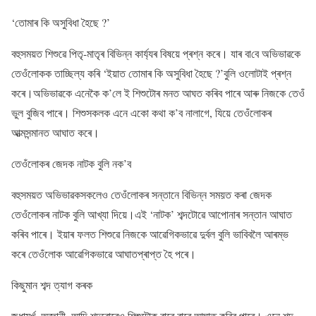
‘তোমাৰ কি অসুবিধা হৈছে ?’
বহুসময়ত শিশুৱে পিতৃ-মাতৃৰ বিভিন্ন কাৰ্য্যৰ বিষয়ে প্ৰশ্ন কৰে। যাৰ বাবে অভিভাৱকে
তেওঁলোকক তাচ্ছিল্য কৰি ‘ইয়াত তোমাৰ কি অসুবিধা হৈছে ?’বুলি ওলোটাই প্ৰশ্ন
কৰে।অভিভাৱকে এনেকৈ ক’লে ই শিশুটোৰ মনত আঘত কৰিব পাৰে আৰু নিজকে তেওঁ
ভুল বুজিব পাৰে। শিশুসকলক এনে একো কথা ক’ব নালাগে, যিয়ে তেওঁলোকৰ
আত্মসন্মানত আঘাত কৰে।
তেওঁলোকৰ জেদক নাটক বুলি নক’ব
বহুসময়ত অভিভাৱকসকলেও তেওঁলোকৰ সন্তানে বিভিন্ন সময়ত কৰা জেদক
তেওঁলোকৰ নাটক বুলি আখ্যা দিয়ে।এই ‘নাটক’ শব্দটোৱে আপোনাৰ সন্তান আঘাত
কৰিব পাৰে। ইয়াৰ ফলত শিশুৱে নিজকে আৱেগিকভাৱে দুৰ্বল বুলি ভাবিবলৈ আৰম্ভ
কৰে তেওঁলোক আৱেগিকভাৱে আঘাতপ্ৰাপ্ত হৈ পৰে।
কিছুমান শব্দ ত্যাগ কৰক
জধামূৰ্খ, অজ্ঞানী, আদি শব্দবোৰেও শিশুটোক বাৰে বাৰে আঘাত কৰিব পাৰে। এনে শব্দ