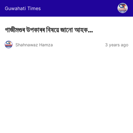
Guwahati Times
গাজীমগুৰ উপকাৰৰ বিষয়ে জানো আহক…
Shahnawaz Hamza
3 years ago