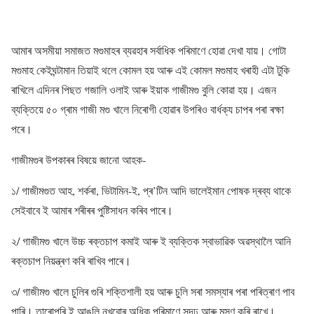
আমাৰ অসমীয়া সমাজত মগুমাহৰ ব্যৱহাৰ সৰ্বাধিক পৰিমাণে হোৱা দেখা যায়। গোটা
মগুমাহ কেইঘন্টামান তিয়াই থলে কোমল হয় আৰু এই কোমল মগুমাহ খৰাহী এটা টুকি
ৰাখিলে এদিনৰ পিছত গজালি ওলাই আৰু ইয়াক গাজীমগু বুলি কোৱা হয়। এজন
ব্যক্তিয়ে ৫০ গ্ৰাম গাজী মগু খালে নিৰোগী হোৱাৰ উপৰিও বাৰ্ধক্য চাপৰ পৰা ৰক্ষা
পৰে।
গাজীমগুৰ উপকাৰৰ বিষয়ে জানো আহক-
১/ গাজীমগুত আহ, শৰ্কৰা, ভিটামিন-ই, প্ৰ’টিন আদি ভালেইমান পোষক দ্ৰব্য থাকে
সেইবাবে ই আমাৰ শৰীৰৰ পুষ্টিসাধন কৰিব পাৰে।
২/ গাজীমগু খালে উচ্চ ৰক্তচাপ কমাই আৰু ই ব্যক্তিক স্বাভাৱিক অৱস্থালৈ আনি
ৰক্তচাপ নিয়ন্ত্ৰণ কৰি ৰাখিব পাৰে।
৩/ গাজীমগু খালে চুলিৰ গুৰি শক্তিশালী হয় আৰু চুলি সৰা সমস্যাৰ পৰা পৰিত্ৰাণ পাব
পাৰি। তাৰোপৰি ই আঙুলি নখবোৰ অধিক পৰিমাণে সুদৃঢ় আৰু মসৃণ কৰি ৰাখে।