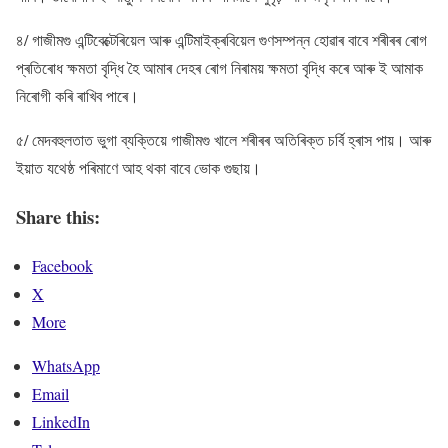
৪/ গাজীমগু এন্টিবেক্টেৰিয়েল আৰু এন্টিমাইক্ৰবিয়েল গুণসম্পন্ন হোৱাৰ বাবে শৰীৰৰ ৰোগ
প্ৰতিৰোধ ক্ষমতা বৃদ্ধি হৈ আমাৰ দেহৰ ৰোগ নিৰাময় ক্ষমতা বৃদ্ধি কৰে আৰু ই আমাক
নিৰোগী কৰি ৰাখিব পাৰে।
৫/ মেদবহুলতাত ভুগা ব্যক্তিয়ে গাজীমগু খালে শৰীৰৰ অতিৰিক্ত চৰ্বি হ্ৰাস পায়। আৰু
ইয়াত যথেষ্ঠ পৰিমাণে আহ থকা বাবে ভোক গুছায়।
Share this:
Facebook
X
More
WhatsApp
Email
LinkedIn