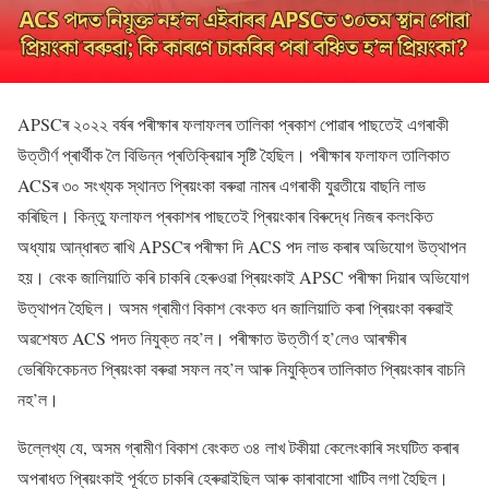
APSCৰ ২০২২ বৰ্ষৰ পৰীক্ষাৰ ফলাফলৰ তালিকা প্ৰকাশ পোৱাৰ পাছতেই এগৰাকী
উত্তীৰ্ণ প্ৰাৰ্থীক লৈ বিভিন্ন প্ৰতিক্ৰিয়াৰ সৃষ্টি হৈছিল। পৰীক্ষাৰ ফলাফল তালিকাত
ACSৰ ৩০ সংখ্যক স্থানত প্ৰিয়ংকা বৰুৱা নামৰ এগৰাকী যুৱতীয়ে বাছনি লাভ
কৰিছিল। কিন্তু ফলাফল প্ৰকাশৰ পাছতেই প্ৰিয়ংকাৰ বিৰুদ্ধে নিজৰ কলংকিত
অধ্যায় আন্ধাৰত ৰাখি APSCৰ পৰীক্ষা দি ACS পদ লাভ কৰাৰ অভিযোগ উত্থাপন
হয়। বেংক জালিয়াতি কৰি চাকৰি হেৰুওৱা প্ৰিয়ংকাই APSC পৰীক্ষা দিয়াৰ অভিযোগ
উত্থাপন হৈছিল। অসম গ্ৰামীণ বিকাশ বেংকত ধন জালিয়াতি কৰা প্ৰিয়ংকা বৰুৱাই
অৱশেষত ACS পদত নিযুক্ত নহ’ল। পৰীক্ষাত উত্তীৰ্ণ হ’লেও আৰক্ষীৰ
ভেৰিফিকেচনত প্ৰিয়ংকা বৰুৱা সফল নহ’ল আৰু নিযুক্তিৰ তালিকাত প্ৰিয়ংকাৰ বাচনি
নহ’ল।
উল্লেখ্য যে, অসম গ্ৰামীণ বিকাশ বেংকত ৩৪ লাখ টকীয়া কেলেংকাৰি সংঘটিত কৰাৰ
অপৰাধত প্ৰিয়ংকাই পূৰ্বতে চাকৰি হেৰুৱাইছিল আৰু কাৰাবাসো খাটিব লগা হৈছিল।