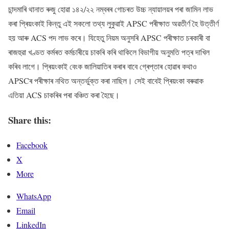
চান্দমাৰি থানাত ৰুজু হোৱা ১৪২/২২ নম্বৰৰ গোচৰত উচ্চ ন্যায়ালয়ৰ পৰা জামিন লাভ
কৰা প্ৰিয়ংকাই কিন্তু এই সকলো তথ্য লুকুৱাই APSC পৰীক্ষাত অৱতীৰ্ণ হৈ উত্তীৰ্ণ
হয় আৰু ACS পদ লাভ কৰে। যিহেতু নিয়ম অনুসৰি APSC পৰীক্ষাত চৰকাৰী বা
ৰাজহুৱা খণ্ডত কৰ্মৰত কৰ্মচাৰীয়ে চাকৰি কৰি থাকিলে বিভাগীয় অনুমতি পত্ৰ দাখিল
কৰিব লাগে। প্ৰিয়ংকাই বেংক জালিয়াতিৰ কৰাৰ বাবে গ্ৰেপ্তাৰ হোৱাৰ কথাও
APSCৰ পৰীক্ষাৰ নথিত অন্তৰ্ভুক্ত কৰা নাছিল। সেই বাবেই প্ৰিয়ংকা বৰুৱাক
এতিয়া ACS চাকৰিৰ পৰা বঞ্চিত কৰা হৈছে।
Share this:
Facebook
X
More
WhatsApp
Email
LinkedIn