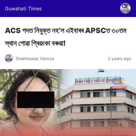
Guwahati Times
ACS পদত নিযুক্ত নহ’ল এইবাৰৰ APSCত ৩০তম
স্থান পোৱা প্ৰিয়ংকা বৰুৱা!
Shahnawaz Hamza
2 years ago