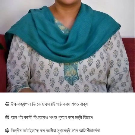
🔵 উপ-ৰাজ্যপাল ভি কে ছাক্সেনাই পাঠ কৰায় শপত বাক্য
🔵 আন পাঁচগৰাকী বিধায়কেও শপত গ্ৰহণ কৰে মন্ত্ৰী হিচাপে
🔵 দিল্লীৰ আটাইতকৈ কম বয়সীয়া মুখ্যমন্ত্ৰী হ’ল আতিশীমাৰ্লেনা