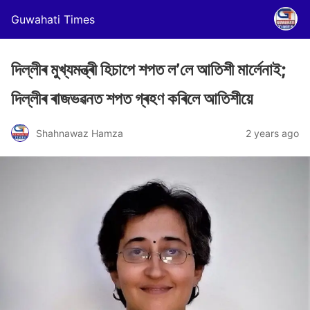
Guwahati Times
দিল্লীৰ মুখ্যমন্ত্ৰী হিচাপে শপত ল’লে আতিশী মাৰ্লেনাই;
দিল্লীৰ ৰাজভৱনত শপত গ্ৰহণ কৰিলে আতিশীয়ে
Shahnawaz Hamza
2 years ago