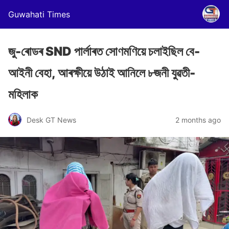
Guwahati Times
জু-ৰোডৰ SND পাৰ্লাৰত সোণমণিয়ে চলাইছিল বে-
আইনী বেহা, আৰক্ষীয়ে উঠাই আনিলে ৮জনী যুৱতী-
মহিলাক
Desk GT News
2 months ago