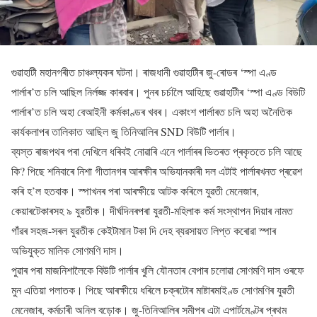
গুৱাহাটী মহানগৰীত চাঞ্চল্যকৰ ঘটনা। ৰাজধানী গুৱাহাটীৰ জু-ৰোডৰ ‘স্পা এণ্ড
পাৰ্লাৰ’ত চলি আছিল নিৰ্লজ্জ কাৰবাৰ। পুনৰ চৰ্চালৈ আহিছে গুৱাহাটীৰ ‘স্পা এণ্ড বিউটি
পাৰ্লাৰ’ত চলি অহা বেআইনী কৰ্মকাণ্ডৰ খবৰ। একাংশ পাৰ্লাৰত চলি অহা অনৈতিক
কাৰ্যকলাপৰ তালিকাত আছিল জু তিনিআলিৰ SND বিউটি পাৰ্লাৰ।
ব্যস্ত ৰাজপথৰ পৰা দেখিলে ধৰিবই নোৱাৰি এনে পাৰ্লাৰৰ ভিতৰত প্ৰকৃততে চলি আছে
কি? পিছে শনিবাৰে নিশা গীতানগৰ আৰক্ষীৰ অভিযানকাৰী দল এটাই পাৰ্লাৰখনত প্ৰৱেশ
কৰি হ’ল হতবাক। স্পাখনৰ পৰা আৰক্ষীয়ে আটক কৰিলে যুৱতী মেনেজাৰ,
কেয়াৰটেকাৰসহ ৯ যুৱতীক। দীৰ্ঘদিনৰপৰা যুৱতী-মহিলাক কৰ্ম সংস্থাপন দিয়াৰ নামত
গাঁৱৰ সহজ-সৰল যুৱতীক কেইটামান টকা দি দেহ ব্যৱসায়ত লিপ্ত কৰোৱা স্পাৰ
অভিযুক্ত মালিক সোণমণি দাস।
পুৱাৰ পৰা মাজনিশালৈকে বিউটি পাৰ্লাৰ খুলি যৌনতাৰ বেপাৰ চলোৱা সোণমণি দাস ওৰফে
মুন এতিয়া পলাতক। পিছে আৰক্ষীয়ে ধৰিলে চক্ৰটোৰ মাষ্টাৰমাইণ্ড সোণমণিৰ যুৱতী
মেনেজাৰ, কৰ্মচাৰী অনিল বড়োক। জু-তিনিআলিৰ সমীপৰ এটা এপাৰ্টমেণ্টৰ প্ৰথম