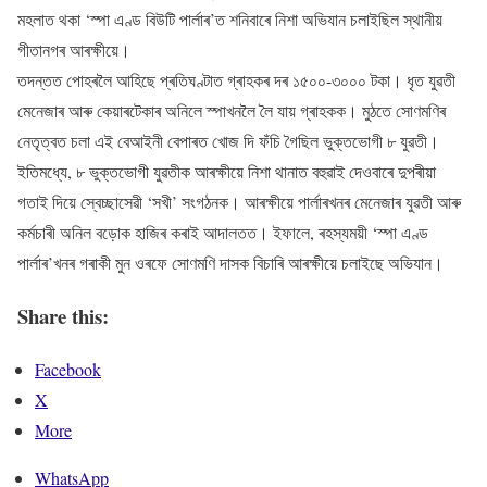
মহলাত থকা ‘স্পা এণ্ড বিউটি পাৰ্লাৰ’ত শনিবাৰে নিশা অভিযান চলাইছিল স্থানীয়
গীতানগৰ আৰক্ষীয়ে।
তদন্তত পোহৰলৈ আহিছে প্ৰতিঘণ্টাত গ্ৰাহকৰ দৰ ১৫০০-৩০০০ টকা। ধৃত যুৱতী
মেনেজাৰ আৰু কেয়াৰটেকাৰ অনিলে স্পাখনলৈ লৈ যায় গ্ৰাহকক। মুঠতে সোণমণিৰ
নেতৃত্বত চলা এই বেআইনী বেপাৰত খোজ দি ফঁচি গৈছিল ভুক্তভোগী ৮ যুৱতী।
ইতিমধ্যে, ৮ ভুক্তভোগী যুৱতীক আৰক্ষীয়ে নিশা থানাত বহুৱাই দেওবাৰে দুপৰীয়া
গতাই দিয়ে স্বেচ্ছাসেৱী ‘সখী’ সংগঠনক। আৰক্ষীয়ে পাৰ্লাৰখনৰ মেনেজাৰ যুৱতী আৰু
কৰ্মচাৰী অনিল বড়োক হাজিৰ কৰাই আদালতত। ইফালে, ৰহস্যময়ী ‘স্পা এণ্ড
পাৰ্লাৰ’খনৰ গৰাকী মুন ওৰফে সোণমণি দাসক বিচাৰি আৰক্ষীয়ে চলাইছে অভিযান।
Share this:
Facebook
X
More
WhatsApp