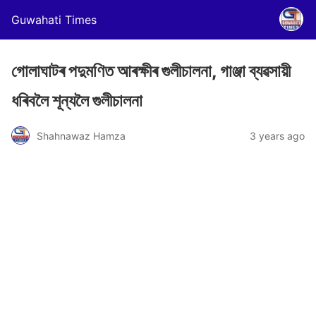
Guwahati Times
গোলাঘাটৰ পদুমণিত আৰক্ষীৰ গুলীচালনা, গাঞ্জা ব্যৱসায়ী
ধৰিবলৈ শূন্যলৈ গুলীচালনা
Shahnawaz Hamza
3 years ago