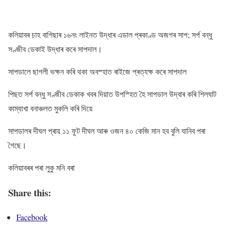
কলিয়াবৰ চাহ বাগিছাৰ ১৬নং লাইনত উদ্ধাৰ এডাল প্ৰকাণ্ড অজগৰ সাপ; সৰ্প বন্ধু
সণ্জীব ডেকাই উদ্ধাৰ কৰে সাপদাল।
সাপডালে ছাগলী ভক্ষন কৰি থকা অবস্হাত ৰাইজে প্ৰত্যক্ষ কৰে সাপদাল
পিছত সৰ্প বন্ধু সণ্জীব ডেকাক খবৰ দিয়াত উপস্হিত হৈ সাপডাল উদ্বাৰ কৰি শিলঘাট
কাম্যাখা বনাঞ্চলত মুকলি কৰি দিয়ে
সাপডালৰ দীঘল প্ৰায় ১১ ফুট দীঘল আৰু ওজন ৪০ কেজি মান হব বুলি যানিব পৰা
গৈছে।
কলিয়াবৰৰ পৰা লুকু মনি বৰা
Share this:
Facebook