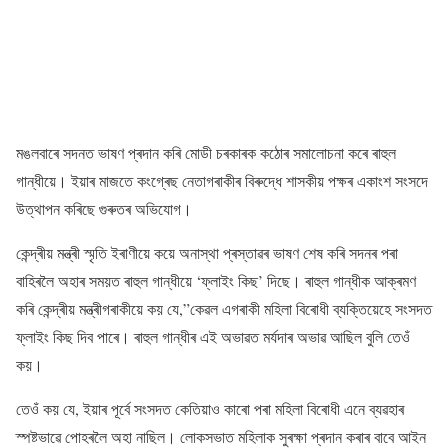
মঙলবাৰে সদনত ভাষণ প্ৰদান কৰি মোডী চৰকাৰক কঠোৰ সমালোচনা কৰে ৰাহুল
গান্ধীয়ে। ইয়াৰ মাজতে কংগ্ৰেছ নেতাগৰাকীৰ বিৰুদ্ধে শাসকীয় পক্ষৰ একাংশ সংসদে
উত্থাপন কৰিছে গুৰুতৰ অভিযোগ।
কেন্দ্ৰীয় মন্ত্ৰী স্মৃতি ইৰাণীয়ে কয়ে অনাস্থা প্ৰস্তাৱৰ ভাষণ শেষ কৰি সদনৰ পৰা
বাহিৰলৈ অহাৰ সময়ত ৰাহুল গান্ধীয়ে ‘ফ্লাইং কিছ’ দিছে। ৰাহুল গান্ধীক আক্ৰমণ
কৰি কেন্দ্ৰীয় মন্ত্ৰীগৰাকীয়ে কয় যে,”কেৱল এগৰাকী মহিলা বিৰোধী ব্যক্তিয়েহে সংসদত
ফ্লাইং কিছ দিব পাৰে। ৰাহুল গান্ধীৰ এই অভাৱত মৰ্যদাৰ অভাৱ আছিল বুলি তেওঁ
কয়।
তেওঁ কয় যে, ইয়াৰ পূৰ্বে সংসদত কেতিয়াও কাৰো পৰা মহিলা বিৰোধী এনে ব্যৱহাৰ
স্পষ্টভাৱে পোহৰলৈ অহা নাছিল। লোকসভাত মহিলাক সুৰক্ষা প্ৰদান কৰাৰ বাবে আইন