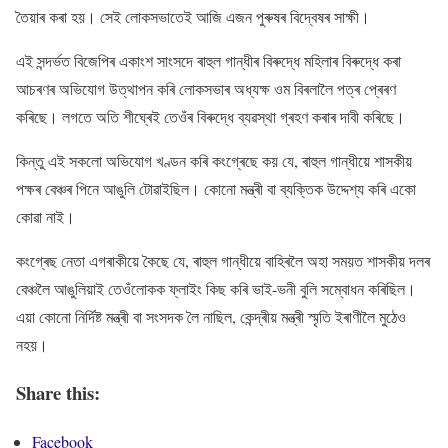
তৈয়াৰ কৰা হয়। সেই লোকসভাতেই আজি এজন পুৰুষৰ বিদ্বেষৰ সাক্ষী।
এই সন্দৰ্ভত বিজেপিৰ একাংশ সাংসদে ৰাহুল গান্ধীৰ বিৰুদ্ধে মহিলাৰ বিৰুদ্ধে কৰা
আচৰণৰ অভিযোগ উত্থাপন কৰি লোকসভাৰ অধ্যক্ষ ওম বিৰলালৈ পত্ৰ প্ৰেৰণ
কৰিছে। লগতে অতি শীঘ্ৰেই তেওঁৰ বিৰুদ্ধে ব্যৱস্থা গ্ৰহণ কৰাৰ দাবী কৰিছে।
কিন্তু এই সকলো অভিযোগ খণ্ডন কৰি কংগ্ৰেছে কয় যে, ৰাহুল গান্ধীয়ে শাসকীয়
পক্ষৰ বেঞ্চৰ পিনে আঙুলি টোৱাইছিল। কোনো মন্ত্ৰী বা ব্যক্তিক উদ্দেশ্য কৰি একো
কোৱা নাই।
কংগ্ৰেছ নেতা এগৰাকীয়ে কৈছে যে, ৰাহুল গান্ধীয়ে বাহিৰলৈ অহা সময়ত শাসকীয় দলৰ
বেঞ্চলৈ আঙুলিয়াই তেওঁলোকক ফ্লাইং কিছ কৰি ভাই-ভনী বুলি সম্বোধন কৰিছিল।
এয়া কোনো নিৰ্দিষ্ট মন্ত্ৰী বা সংসদক লৈ নাছিল, কেন্দ্ৰীয় মন্ত্ৰী স্মৃতি ইৰাণীলৈ মুঠেও
নহয়।
Share this:
Facebook