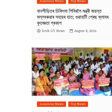
Assamese News
Top News
বানপীড়িতৰ চিকিৎসা শিবিৰলৈ মন্ত্ৰী জয়ন্ত
মল্লবৰুৱাৰ সহায়ৰ হাত; গুৱাহাটী প্ৰেছ ক্লাবৰ
কৃতজ্ঞতা প্ৰকাশ
Desk GT News
August 4, 2026
Assamese News
Top News