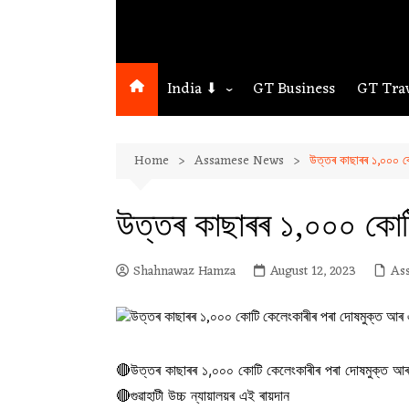
India ⬇
GT Business
GT Tra
Northeast
Home
Assamese News
উত্তৰ কাছাৰৰ ১,০০০ 
Assam
Guwahati
উত্তৰ কাছাৰৰ ১,০০০ কো
Shahnawaz Hamza
August 12, 2023
As
🔴উত্তৰ কাছাৰৰ ১,০০০ কোটি কেলেংকাৰীৰ পৰা দোষমুক্ত 
🔴গুৱাহাটী উচ্চ ন্যায়ালয়ৰ এই ৰায়দান