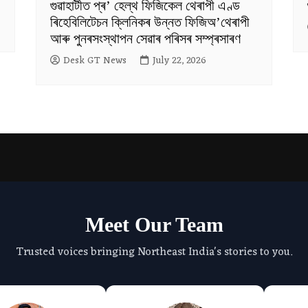
গুৱাহাটীত প্ৰ’ হেল্থ ফিজিকেল থেৰাপী এণ্ড
ৰিহেবিলিটেচন ক্লিনিকৰ উন্নত ফিজিঅ’থেৰাপী
আৰু পুনৰসংস্থাপন সেৱাৰ পৰিসৰ সম্প্ৰসাৰণ
Desk GT News
July 22, 2026
Meet Our Team
Trusted voices bringing Northeast India's stories to you.