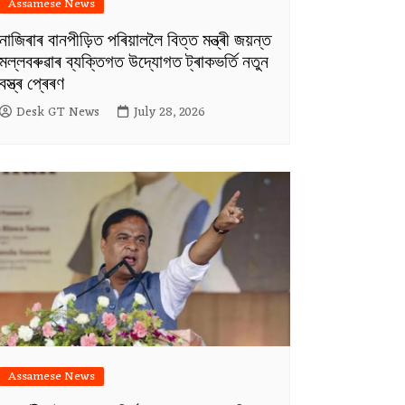
Assamese News
নাজিৰাৰ বানপীড়িত পৰিয়াললৈ বিত্ত মন্ত্ৰী জয়ন্ত
মল্লবৰুৱাৰ ব্যক্তিগত উদ্যোগত ট্ৰাকভৰ্তি নতুন
বস্ত্ৰ প্ৰেৰণ
Desk GT News
July 28, 2026
Assamese News