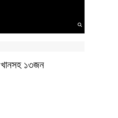
ছ খানসহ ১৩জন