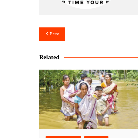
Post
Prev
navigation
Related