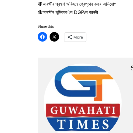
🔴আৰক্ষীৰ প্ৰমাণ অবিহনে গ্ৰেপ্তাৰ কৰাৰ অভিযোগ
🔴আৰক্ষীৰ ভূমিকাক লৈ DGPলৈ জাননী
Share this:
More