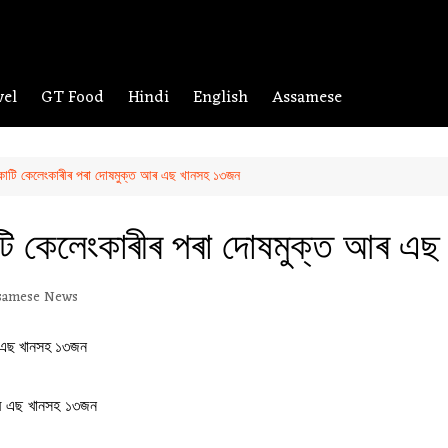
vel
GT Food
Hindi
English
Assamese
কোটি কেলেংকাৰীৰ পৰা দোষমুক্ত আৰ এছ খানসহ ১৩জন
টি কেলেংকাৰীৰ পৰা দোষমুক্ত আৰ এ
samese News
আৰ এছ খানসহ ১৩জন