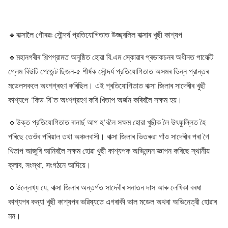
🔹বাক্সালৈ গৌৰৱঃ সৌন্দর্য প্রতিযোগিতাত উজ্জ্বলিল বাক্সাৰ খুছী কাশ্যপ
🔹মহানগৰীৰ শিল্পগ্রামত অনুষ্ঠিত হোৱা বি.এম স্কোৱাৰ প্ৰডাকচনৰ অধীনত পাৰ্ফেক্ট
গ্লেম বিউটি পেজেন্ট ছিজন-৫ শীৰ্ষক সৌন্দর্য প্রতিযোগিতাত অসমৰ ভিন্ন প্রান্তৰ
মডেলসকলে অংশগ্ৰহণ কৰিছিল। এই প্ৰতিযোগিতাত বাক্সা জিলাৰ সাদেৰীৰ খুছী
কাশ্যপে ‘কিড-বি’ত অংশগ্রহণ কৰি খিতাপ অর্জন কৰিবলৈ সক্ষম হয়।
🔹উক্ত প্রতিযোগিতাত ৰানাৰ্ছ আপ হ’বলৈ সক্ষম হোৱা খুছীক লৈ উৎফুল্লিত হৈ
পৰিছে তেওঁৰ পৰিয়াল তথা অঞ্চলবাসী। বাক্সা জিলাৰ ভিতৰুৱা গাঁও সাদেৰীৰ পৰা গৈ
খিতাপ আজুৰি আনিবলৈ সক্ষম হোৱা খুছী কাশ্যপক অভিনন্দন জ্ঞাপন কৰিছে স্থানীয়
ক্লাব, সংস্থা, সংগঠনে আদিয়ে।
🔹উল্লেখ্য যে, বাক্সা জিলাৰ অন্তৰ্গত সাদেৰীৰ সনাতন দাস আৰু লেখিকা বৰষা
কাশ্যপৰ কন্যা খুছী কাশ্যপৰ ভৱিষ্যতে এগৰাকী ভাল মডেল অথবা অভিনেত্রী হোৱাৰ
মন।