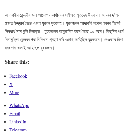
আদাবাৰীৰ কেন্দ্ৰীয় জল আয়োগৰ কাৰ্যালয়ৰ সমীপত মৃতদেহ উদ্ধাৰ। জাবৰৰ দ’মৰ
মাজত উদ্ধাৰ হৈছে এজন যুৱকৰ মৃতদেহ। যুৱকজনৰ আদাবাৰী শংকৰ নগৰৰ নিৱাসী
সিদ্ধাৰ্থ দাস বুলি চিনাক্ত। যুৱকজনৰ আনুমানিক বয়স হৈছে ৩০ বছৰ। কিছুদিন পূৰ্বে
নিচামুক্তি কেন্দ্ৰৰ পৰা চিকিৎসা গ্ৰহণ কৰি ওলাই আহিছিল যুৱকজন। দেওবাৰে নিশা
ঘৰৰ পৰা ওলাই আহিছিল যুৱকজন।
Share this:
Facebook
X
More
WhatsApp
Email
LinkedIn
Telegram