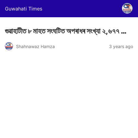
Guwahati Times
গুৱাহাটীত ৮ মাহত সংঘটিত অপৰাধৰ সংখ্যা ২,৬৭৭ …
Shahnawaz Hamza
3 years ago