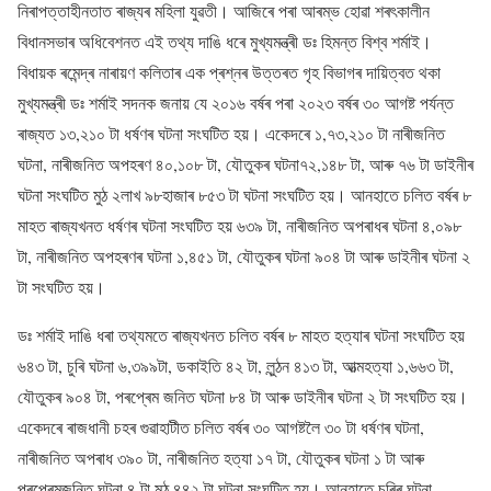
নিৰাপত্তাহীনতাত ৰাজ্যৰ মহিলা যুৱতী। আজিৰে পৰা আৰম্ভ হোৱা শৰৎকালীন
বিধানসভাৰ অধিবেশনত এই তথ্য দাঙি ধৰে মুখ্যমন্ত্ৰী ডঃ হিমন্ত বিশ্ব শৰ্মাই।
বিধায়ক ৰমেন্দ্ৰ নাৰায়ণ কলিতাৰ এক প্ৰশ্নৰ উত্তৰত গৃহ বিভাগৰ দায়িত্বত থকা
মুখ্যমন্ত্ৰী ডঃ শৰ্মাই সদনক জনায় যে ২০১৬ বৰ্ষৰ পৰা ২০২৩ বৰ্ষৰ ৩০ আগষ্ট পৰ্যন্ত
ৰাজ্যত ১৩,২১০ টা ধৰ্ষণৰ ঘটনা সংঘটিত হয়। একেদৰে ১,৭৩,২১০ টা নাৰীজনিত
ঘটনা, নাৰীজনিত অপহৰণ ৪০,১০৮ টা, যৌতুকৰ ঘটনা৭২,১৪৮ টা, আৰু ৭৬ টা ডাইনীৰ
ঘটনা সংঘটিত মুঠ ২লাখ ৯৮হাজাৰ ৮৫৩ টা ঘটনা সংঘটিত হয়। আনহাতে চলিত বৰ্ষৰ ৮
মাহত ৰাজ্যখনত ধৰ্ষণৰ ঘটনা সংঘটিত হয় ৬৩৯ টা, নাৰীজনিত অপৰাধৰ ঘটনা ৪,০৯৮
টা, নাৰীজনিত অপহৰণৰ ঘটনা ১,৪৫১ টা, যৌতুকৰ ঘটনা ৯০৪ টা আৰু ডাইনীৰ ঘটনা ২
টা সংঘটিত হয়।
ডঃ শৰ্মাই দাঙি ধৰা তথ্যমতে ৰাজ্যখনত চলিত বৰ্ষৰ ৮ মাহত হত্যাৰ ঘটনা সংঘটিত হয়
৬৪৩ টা, চুৰি ঘটনা ৬,৩৯৯টা, ডকাইতি ৪২ টা, লুন্ঠন ৪১৩ টা, আত্মহত্যা ১,৬৬৩ টা,
যৌতুকৰ ৯০৪ টা, পৰপ্ৰেম জনিত ঘটনা ৮৪ টা আৰু ডাইনীৰ ঘটনা ২ টা সংঘটিত হয়।
একেদৰে ৰাজধানী চহৰ গুৱাহাটীত চলিত বৰ্ষৰ ৩০ আগষ্টলৈ ৩০ টা ধৰ্ষণৰ ঘটনা,
নাৰীজনিত অপৰাধ ৩৯০ টা, নাৰীজনিত হত্যা ১৭ টা, যৌতুকৰ ঘটনা ১ টা আৰু
পৰপ্ৰেমজনিত ঘটনা ৪ টা মুঠ ৪৪২ টা ঘটনা সংঘটিত হয়। আনহাতে চুৰিৰ ঘটনা