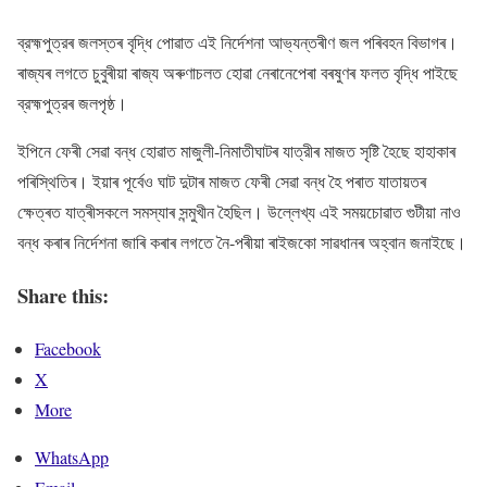
ব্রহ্মপুত্রৰ জলস্তৰ বৃদ্ধি পোৱাত এই নিৰ্দেশনা আভ্যন্তৰীণ জল পৰিবহন বিভাগৰ।
ৰাজ্যৰ লগতে চুবুৰীয়া ৰাজ্য অৰুণাচলত হোৱা নেৰানেপেৰা বৰষুণৰ ফলত বৃদ্ধি পাইছে
ব্রহ্মপুত্রৰ জলপৃষ্ঠ।
ইপিনে ফেৰী সেৱা বন্ধ হোৱাত মাজুলী-নিমাতীঘাটৰ যাত্রীৰ মাজত সৃষ্টি হৈছে হাহাকাৰ
পৰিস্থিতিৰ। ইয়াৰ পূৰ্বেও ঘাট দুটাৰ মাজত ফেৰী সেৱা বন্ধ হৈ পৰাত যাতায়তৰ
ক্ষেত্ৰত যাত্ৰীসকলে সমস্যাৰ সন্মুখীন হৈছিল। উল্লেখ্য এই সময়চোৱাত গুটীয়া নাও
বন্ধ কৰাৰ নিৰ্দেশনা জাৰি কৰাৰ লগতে নৈ-পৰীয়া ৰাইজকো সাৱধানৰ অহ্বান জনাইছে।
Share this:
Facebook
X
More
WhatsApp