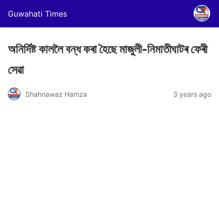
Guwahati Times
অনিৰ্দিষ্ট কাললৈ বন্ধ কৰা হৈছে মাজুলী-নিমাতীঘাটৰ ফেৰী
সেৱা
Shahnawaz Hamza
3 years ago