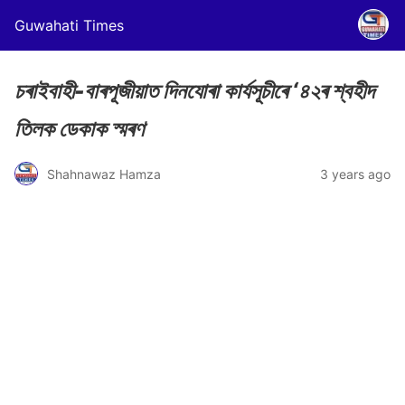
Guwahati Times
চৰাইবাহী-বাৰপূজীয়াত দিনযোৰা কাৰ্যসূচীৰে ‘৪২ৰ শ্বহীদ
তিলক ডেকাক স্মৰণ
Shahnawaz Hamza
3 years ago