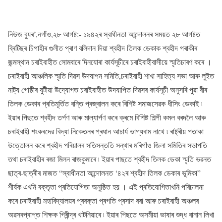
নিউজ ব্যুৰ’,নগাঁও,২৮ আগষ্ট:- ১৯৪২ৰ স্বাধীনতা আন্দোলনৰ সময়ত ২৮ আগষ্টত
ব্ৰিটিছৰ চিপাহীৰ গুলীত প্ৰাণ বলিদান দিয়া শ্বহীদ তিলক ডেকাক শ্বহীদ গৰাকীৰ
জন্মস্থান চৰাইবাহীত সোমবাৰে দিনযোৰা কাৰ্যসূচীৰে চৰাইবাহীবাসীয়ে স্মৃতিচাৰণ কৰে ।
চৰাইবাহী আঞ্চলিক স্মৃতি দিৱস উদযাপন সমিতি,চৰাইবাহী শাখা সাহিত্য সভা আৰু লুইত
নাট্য গোষ্ঠীৰ যুটীয়া উদ্যোগত চৰাইবাহীত উদযাপিত দিৱসৰ কাৰ্যসূচী অনুসৰি পুৱা বীৰ
তিলক ডেকাৰ প্ৰতিমূৰ্তিত বন্তি প্ৰজ্বালন কৰে বিশিষ্ট সমাজসেৱক ধীসিং ডেকাই ৷
ইয়াৰ পিছতে শ্বহীদ তৰ্পণ আৰু মাল্যাৰ্পণ কৰে ক্ৰমে বিশিষ্ট শিল্পী কমল বৰদলৈ আৰু
চৰাইবাহী শংকৰদেৱ বিদ্যা নিকেতনৰ প্ৰধান আচাৰ্য ভাগ্যৰাম নাথে ৷ ৰাষ্ট্ৰীয় পতাকা
উত্তোলন কৰে শ্বহীদ পৰিয়ালৰ সতিসন্ততি সন্থাৰ মৰিগাঁও জিলা সমিতিৰ সভাপতি
তথা চৰাইবাহীৰ ৰজা মিলন ৰাজকুমাৰে ৷ ইয়াৰ পাছতে শ্বহীদ তিলক ডেকা স্মৃতি ভৱনত
ছাত্ৰ-ছাত্ৰীৰ মাজত “স্বাধীনতা আন্দোলনত ‘৪২ৰ শ্বহীদ তিলক ডেকাৰ ভূমিকা”
শীৰ্ষক এখনি বক্তৃতা প্ৰতিযোগিতা অনুষ্ঠিত হয় । এই প্ৰতিযোগিতাখনি পৰিচালনা
কৰে চৰাইবাহী মহাবিদ্যালয়ৰ প্ৰবক্তা প্ৰগতি প্ৰসাদ বৰা আৰু চৰাইবাহী অঞ্চলৰ
অৱসৰপ্ৰাপ্ত শিক্ষক গিৰীন্দ্ৰ খাটনিয়াৰে ৷ ইয়াৰ পিছতে অসমীয়া ভাষাৰ শুদ্ধ বানান লিখা