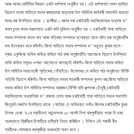
আৰু আখৰ জোঁটনিৰ বিষয়ত এখনি কৰ্মশালা অনুষ্ঠিত হয়। এই কৰ্মশালাত সমল ব্যক্তি
হিচাপে অসম সাহিত্য সভাৰ ৰাজ্যভাষা-মাতৃভাষা উপ সমিতিৰ কাৰ্যকৰী সভাপতি জয়ন্ত
মাধৱ বৰা উপস্থিত থাকে । দুপৰীয়া ১ বজাৰ পৰা চৰাইবাহী মহাবিদ্যালয়ৰ অধ্যক্ষ ড°
কমল চন্দ্ৰ নাথৰ সঞ্চালনাত এখনি কবি সন্মিলন অনুষ্ঠিত হয় । চৰাইবাহী শাখা সাহিত্য
সভাৰ সম্পাদক মানস নাথ আৰু পত্ৰিকা সম্পাদক যশোৱন্ত নাথে আঁত ধৰা অনুষ্ঠানটিৰ
শুভ উদ্বোধন কৰে মৰিগাঁও জিলা সাহিত্য সভাৰ সম্পাদক ড° অচ্যুত কুমাৰ দাসে ৷
প্ৰায় একুৰিৰো অধিক কবিয়ে কবিতা পাঠ কৰা অনুষ্ঠানটিত আলোচক হিচাপে উপস্থিত
থাকি কবিতা সমূহৰ ওপৰত আলোচনা আগবঢ়াই মৰিগাঁও জিলা সাহিত্য সভাৰ কবিতা
উপ সমিতিৰ সভানেত্ৰী স্মৃতিৰেখা গোঁহাইয়ে ৷ উল্লেখ্য যে কবিতা পাঠ অনুষ্ঠানত বিশিষ্ট
অতিথি হিচাপে মৰিগাঁও জিলা সাহিত্য সভাৰ সহকাৰী সম্পাদক কুশল বৰা,জিলা সাহিত্য
সভাৰ কবিতা উপ সমিতিৰ সম্পাদক নৱৰাজন,বিশিষ্ট কবি কল্পতৰু চৌধুৰী,চৰাইবাহী
মহাবিদ্যালয় অধ্যাপিকা ড° নাজমা বেগম আৰু চৰাইবাহী শাখা সাহিত্য সভাৰ সভাপতি
জিতুমনি বৰদলৈ উপস্থিত থাকে ।ষ্মৰ্তব্য যে অবিভক্ত নগাঁও জিলাৰ চৰাইবাহীৰ যুৱক
তিলক ডেকা ‘৪২ৰ স্বাধীনতা আন্দোলনৰ ২৮ আগষ্ট নিশা বাৰপূজীয়াত পহৰা দি থকা
অৱস্থাতে ব্ৰিটিছৰ চিপাহীয়ে গুলীয়াই নিহত কৰিছিল । ইপিনে এই গৰাকী বীৰ
শ্বহীদক সোমবাৰে বাৰপূজীয়া অঞ্চলটো স্মৰণ কৰে ।