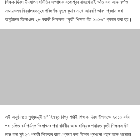
শিক্ষক দিৱস উদযাপন সমিতিৰ সম্পাদক যজ্ঞেশ্বৰ ৰাজখোৱাই আঁত ধৰা আৰু নগাঁও
সংমণ্ডলৰ বিদ্যালয়সমূহৰ পৰিদৰ্শক মৃদুল কুমাৰ নাথে আদৰণি ভাষণ প্ৰদান কৰা
অনুষ্ঠানত জিলাখনৰ ২৮ গৰাকী শিক্ষকক “কৃতী শিক্ষক বঁটা-২০২৩” প্ৰদান কৰা হয়।
এই অনুষ্ঠানতে মুখ্যমন্ত্ৰী ড° হিমন্ত বিশ্ব শৰ্মাই শিক্ষক দিৱস উপলক্ষে ২০১০ বৰ্ষৰ
পৰা চলিত বৰ্ষ পৰ্যন্ত জিলাখনৰ পৰা ৰাষ্ট্ৰীয় আৰু ৰাজ্যিক পৰ্যায়ত কৃতী শিক্ষকৰ বঁটা
লাভ কৰা মুঠ ২৭ গৰাকী শিক্ষকৰ বাবে প্ৰেৰণ কৰা বিশেষ প্ৰশংসা পত্ৰ আৰু গামোচা