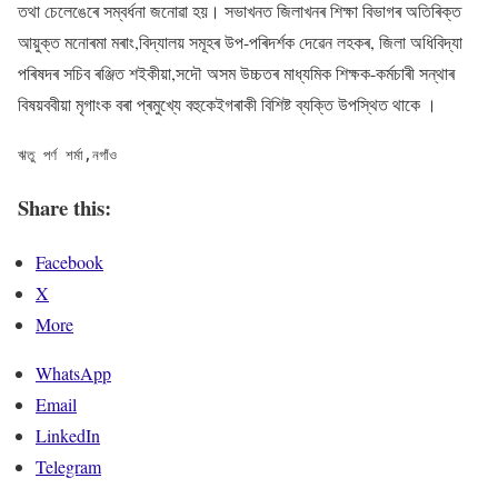
তথা চেলেঙেৰে সম্বৰ্ধনা জনোৱা হয়। সভাখনত জিলাখনৰ শিক্ষা বিভাগৰ অতিৰিক্ত
আয়ুক্ত মনোৰমা মৰাং,বিদ্যালয় সমূহৰ উপ-পৰিদৰ্শক দেৱেন লহকৰ, জিলা অধিবিদ্যা
পৰিষদৰ সচিব ৰঞ্জিত শ‌ইকীয়া,সদৌ অসম উচ্চতৰ মাধ্যমিক শিক্ষক-কৰ্মচাৰী সন্থাৰ
বিষয়ববীয়া মৃগাংক বৰা প্ৰমুখ্যে বহুকেইগৰাকী বিশিষ্ট ব্যক্তি উপস্থিত থাকে ।
ঋতু পৰ্ণ শৰ্মা,নগাঁও
Share this:
Facebook
X
More
WhatsApp
Email
LinkedIn
Telegram