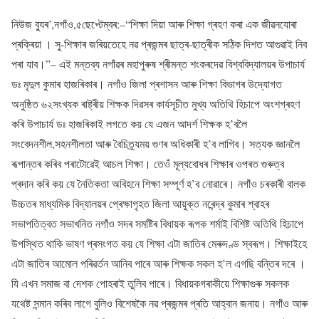
নিউজ ব্যুৰ’,নগাঁও,৫ছেপ্টেম্বৰ:–“শিক্ষা দিয়া আৰু শিক্ষা গ্ৰহণ কৰা এক জীৱনযোৰা
প্ৰক্ৰিয়া । সু-শিক্ষাৰ জৰিয়তেহে নৱ প্ৰজন্মৰ ছাত্ৰ-ছাত্ৰীক সঠিক দিশত আগুৱাই নিব
পৰা যাব।”– এই মন্তব্য নগাঁৱৰ মহাপুৰুষ শ্ৰীমন্ত শংকৰদেৱ বিশ্ববিদ্যালয়ৰ উপাচাৰ্য
ডঃ মৃদুল কুমাৰ হাজৰিকাৰ। নগাঁও জিলা প্ৰশাসন আৰু শিক্ষা বিভাগৰ উদ্যোগত
অনুষ্ঠিত ৬২সংখ্যক ৰাষ্ট্ৰীয় শিক্ষক দিৱসৰ কাৰ্যসূচীত মুখ্য অতিথি হিচাপে অংশগ্ৰহণ
কৰি উপাচাৰ্য ডঃ হাজৰিকাই লগতে কয় যে এজন আদৰ্শ শিক্ষক হ’বলৈ
সংবেদনশীল,সহনশীলতা আৰু বৈচিত্ৰ্যময় গুণৰ অধিকাৰী হ’ব লাগিব। সত্যক জ্ঞানলৈ
ৰূপান্তৰ কৰিব পৰাটোৱেই আচল শিক্ষা। তেওঁ মূল্যবোধৰ শিক্ষাৰ ওপৰত গুৰুত্ব
প্ৰদান কৰি কয় যে নৈতিকতা অবিহনে শিক্ষা সম্পূৰ্ণ হ’ব নোৱাৰে। নগাঁও চৰকাৰী বালক
উচ্চতৰ মাধ্যমিক বিদ্যালয়ৰ প্ৰেক্ষাগৃহত জিলা আয়ুক্ত নৰেন্দ্ৰ কুমাৰ শ্বাহৰ
সভাপতিত্বত সভাখনিত নগাঁও সদৰ সমষ্টিৰ বিধায়ক ৰূপক শৰ্মাই বিশিষ্ট অতিথি হিচাপে
উপস্থিত থাকি ভাষণ প্ৰসংগত কয় যে শিক্ষা এটা জাতিৰ মেৰুদণ্ড স্বৰূপ। শিক্ষাইহে
এটা জাতিৰ আমোল পৰিৱৰ্তন আনিব পাৰে আৰু শিক্ষক সকল হ’ল এগছি বন্তিৰ দৰে ।
যি এখন সমাজ বা দেশক পোহৰাই তুলিব পাৰে। বিধায়কগৰাকীয়ে শিক্ষাগুৰু সকলক
যথেষ্ট সন্মান কৰিব লাগে বুলিও বিশেষকৈ নৱ প্ৰজন্মৰ প্ৰতি আহ্বান জনায়। নগাঁও আৰু