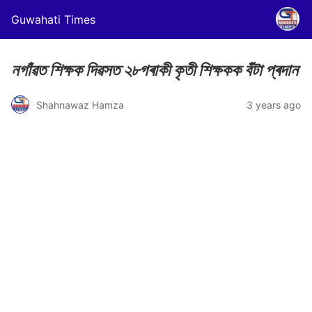
Guwahati Times
নগাঁৱত শিক্ষক দিৱসত ২৮গৰাকী কৃতী শিক্ষকক বঁটা প্ৰদান
Shahnawaz Hamza
3 years ago