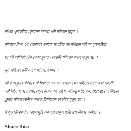
ৰঙিয়া ধুলাবড়ীত ট্ৰেইনৰ আগত পৰি মহিলাৰ মৃত্যু
।
ৰবিবাৰে নিশা এক শোকাবহ দুৰ্ঘটনা সংঘটিত হয় ৰঙিয়াৰ সমীপৰ ধুলাবাড়িত
।
ছাগলী আনিবলৈ গৈ ৰেলৰ খুন্দাত এগৰাকী মহিলাৰ কৰুণ মৃত্যু হয় ।
মৃত মহিলাগৰাকীৰ নাম খাদিজা বেগম ।
ঘটনা অনুসৰি ৰবিবাৰে সন্ধিয়া ৫:৩০ মান বজাত ৰেল লাইনত লাগি থকা ছাগলী
আনিবলৈ যাওতে গোৰেশ্বৰ দিশৰ পৰা ৰঙিয়া অভিমূখে গৈ থকা পেচেঞ্জাৰ গাড়ীখনৰ
খুন্দাত মহিলাগৰাকীৰ লগতে তিনিটাকৈ ছাগলীৰ মৃত্যু হয় ।
উক্ত ঘটনাক লৈ অঞ্চলজুৰি এক শোকাকুল পৰিবেশে বিৰাজ কৰিছে ।
Share this: