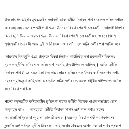
উৎকোচ লৈ এইবাৰ মুখ্যমন্ত্ৰীৰ তদাৰকী আৰু দুৰ্নীতি নিবাৰক শাখাৰ জালত পৰিল নগাঁৱৰ
আৰ এছ এছ নেতাৰ পত্নী তথা খণ্ড উন্নয়ন বিষয়া শেৱালী চক্ৰৱৰ্তী। হোজাই জিলাৰ
বিন্নাকান্দি উন্নয়ন খণ্ডৰ খণ্ড উন্নয়ন বিষয়া শেৱালী চক্ৰৱৰ্তীক দেওবাৰে বিয়লি
মুখ্যমন্ত্ৰীৰ তদাৰকী আৰু দুৰ্নীতি নিবাৰক শাখাৰ এটা দলে কঠিয়াতলীৰ পৰা আটক কৰে।
হোজাইৰ বিনাকান্দি খণ্ড উন্নয়ন বিষয়া হিচাপে কাৰ্যনিৰ্বাহ কৰা চক্ৰৱৰ্তীৰ বিৰুদ্ধে
ব্যাপক দুৰ্নীতি-অনিয়মৰো অভিযোগ সঘনাই উত্থাপিত হৈ আহিছে। আজি দুৰ্নীতি
নিবাৰক শাখাই ১০,০০০ টকা উৎকোচ লোৱাৰ অভিযোগত নিজৰ কাৰ্যালয়ৰ পৰা নগাঁও
চহৰৰ গৃহভিমুখে আহি থকা অৱস্থাত কঠিয়াতলীৰ ৩৬ নম্বৰ ৰাষ্ট্ৰীয় ঘাইপথতে আটক
কৰে বিষয়া গৰাকীক।
পাছত চক্ৰৱৰ্তীক কঠিয়াতলীৰ জুতিলগা ধাৱাত দুৰ্ণীতি নিৱাৰক শাখাৰ দলটোৱে জেৰা
অব্যাহত ৰাখে । আনহাতে ,দুৰ্নীতি নিবাৰক শাখাৰ এটা দলে নগাঁও চহৰৰ
আমোলাট্ৰিস্থিত বাসগৃহতো তালাচী চলায় ।অৱশ্যে বিষয়া গৰাকীক গ্ৰেপ্তাৰৰ
সন্দৰ্ভত এই পৰ্যন্ত দুৰ্নীতি নিবাৰক শাখাই সংবাদ মাধ্যমৰ আগত কোনো তথ্য প্ৰকাশ