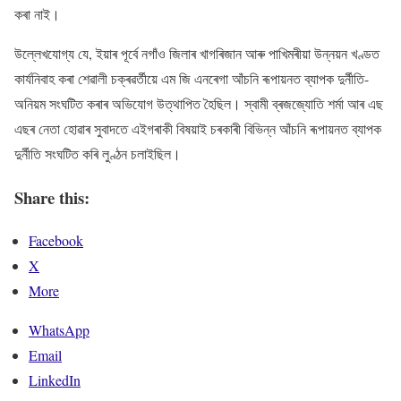
কৰা নাই।
উল্লেখযোগ্য যে, ইয়াৰ পূৰ্বে নগাঁও জিলাৰ খাগৰিজান আৰু পাখিমৰীয়া উন্নয়ন খণ্ডত
কাৰ্যনিবাহ কৰা শেৱালী চক্ৰৱৰ্তীয়ে এম জি এনৰেগা আঁচনি ৰূপায়নত ব্যাপক দুৰ্নীতি-
অনিয়ম সংঘটিত কৰাৰ অভিযোগ উত্থাপিত হৈছিল। স্বামী ব্ৰজজ্যোতি শৰ্মা আৰ এছ
এছৰ নেতা হোৱাৰ সুবাদতে এইগৰাকী বিষয়াই চৰকাৰী বিভিন্ন আঁচনি ৰূপায়নত ব্যাপক
দুৰ্নীতি সংঘটিত কৰি লুণ্ঠন চলাইছিল।
Share this:
Facebook
X
More
WhatsApp
Email
LinkedIn