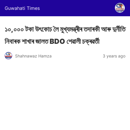
Guwahati Times
১০,০০০ টকা উৎকোচ লৈ মুখ্যমন্ত্ৰীৰ তদাৰকী আৰু দুৰ্নীতি
নিবাৰক শাখাৰ জালত BDO শেৱালী চক্ৰৱৰ্তী
Shahnawaz Hamza
3 years ago