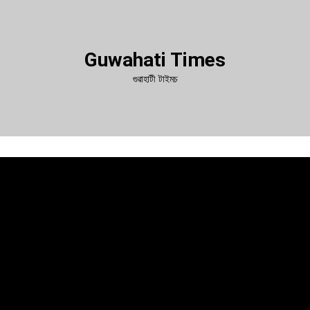
Guwahati Times
গুৱাহাটী টাইমচ