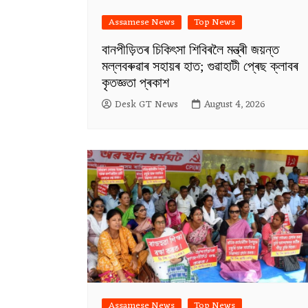
Assamese News
Top News
বানপীড়িতৰ চিকিৎসা শিবিৰলৈ মন্ত্ৰী জয়ন্ত
মল্লবৰুৱাৰ সহায়ৰ হাত; গুৱাহাটী প্ৰেছ ক্লাবৰ
কৃতজ্ঞতা প্ৰকাশ
Desk GT News
August 4, 2026
Assamese News
Top News