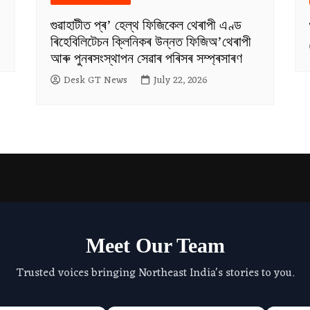
গুৱাহাটীত প্ৰ’ হেল্থ ফিজিকেল থেৰাপী এণ্ড
ৰিহেবিলিটেচন ক্লিনিকৰ উন্নত ফিজিঅ’থেৰাপী
আৰু পুনৰসংস্থাপন সেৱাৰ পৰিসৰ সম্প্ৰসাৰণ
Desk GT News
July 22, 2026
Meet Our Team
Trusted voices bringing Northeast India's stories to you.