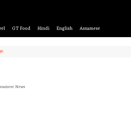
vel
GT Food
Hindi
English
Assamese
ব্দ
ssamese News