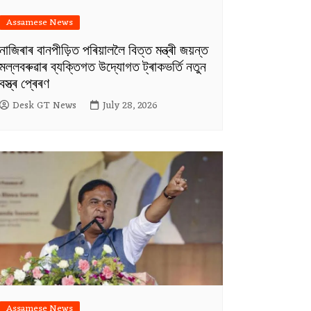
Assamese News
নাজিৰাৰ বানপীড়িত পৰিয়াললৈ বিত্ত মন্ত্ৰী জয়ন্ত
মল্লবৰুৱাৰ ব্যক্তিগত উদ্যোগত ট্ৰাকভৰ্তি নতুন
বস্ত্ৰ প্ৰেৰণ
Desk GT News
July 28, 2026
Assamese News