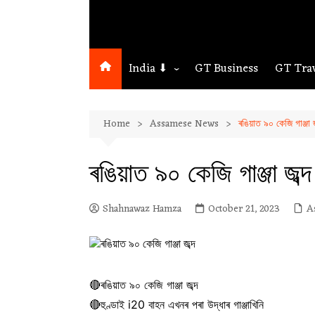
India ⬇
GT Business
GT Tra
Northeast
Home
Assamese News
ৰঙিয়াত ৯০ কেজি গাঞ্জা জ
Assam
Guwahati
ৰঙিয়াত ৯০ কেজি গাঞ্জা জব্দ
Shahnawaz Hamza
October 21, 2023
A
🔴ৰঙিয়াত ৯০ কেজি গাঞ্জা জব্দ
🔴হুণ্ডাই i20 বাহন এখনৰ পৰা উদ্ধাৰ গাঞ্জাখিনি