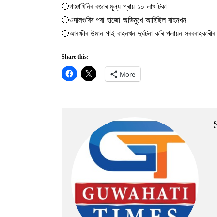
🔴গাঞ্জাখিনিৰ বজাৰ মূল্য প্ৰায় ১০ লাখ টকা
🔴ওদালগুৰিৰ পৰা হাজো অভিমুখে আহিছিল বাহনখন
🔴আৰক্ষীৰ উমান পাই বাহনখন দুৰ্ঘটনা কৰি পলায়ন সৰবৰাহকাৰীৰ
Share this:
More