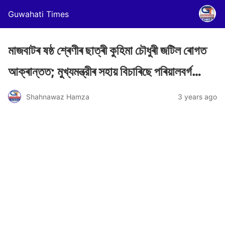
Guwahati Times
মাজবাটৰ ষষ্ঠ শ্ৰেণীৰ ছাত্ৰী কুহিমা চৌধুৰী জটিল ৰোগত
আক্ৰান্তত; মুখ্যমন্ত্রীৰ সহায় বিচাৰিছে পৰিয়ালবৰ্গ…
Shahnawaz Hamza
3 years ago