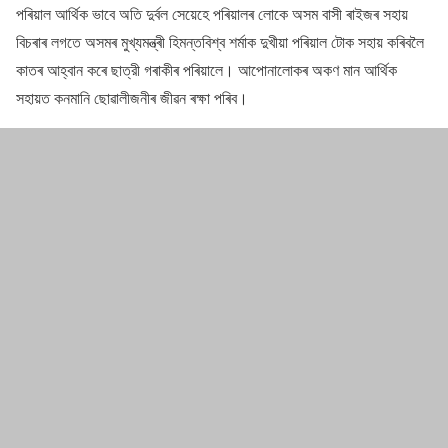
পৰিয়াল আৰ্থিক ভাবে অতি দুৰ্বল সেয়েহে পৰিয়ালৰ লোকে অসম বাসী ৰাইজৰ সহায়
বিচৰাৰ লগতে অসমৰ মুখ্যমন্ত্ৰী হিমন্তবিশ্ব শৰ্মাক দুখীয়া পৰিয়াল টোক সহায় কৰিবলৈ
কাতৰ আহ্বান কৰে ছাত্রী গৰাকীৰ পৰিয়ালে। আপোনালোকৰ অকণ মান আৰ্থিক
সহায়ত কনমানি ছোৱালীজনীৰ জীৱন ৰক্ষা পৰিব।