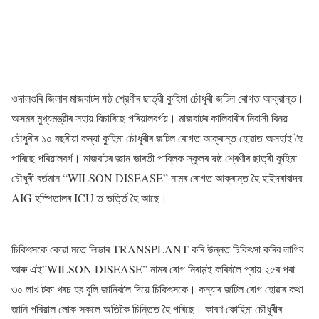
ওদালগুৰি জিলাৰ মাজবাটৰ ষষ্ঠ শ্রেণীৰ ছাত্রী কুহিমা চৌধুৰী জটিল ৰোগত আক্রান্ত।
অসমৰ মুখ্যমন্ত্রীৰ সহায় বিচাৰিছে পৰিয়ালবৰ্গয়। মাজবাটৰ কালিবাৰীৰ নিবাসী বিনয়
চৌধুৰীৰ ১০ বছৰীয়া কন্যা কুহিমা চৌধুৰীৰ জটিল ৰোগত আক্ৰান্ত হোৱাত অসহাই হৈ
পাৰিছে পৰিয়ালবৰ্গ। মাজবাটৰ জ্ঞান ভাৰতী পাব্লিক স্কুলৰ ষষ্ঠ শ্ৰেণীৰ ছাত্ৰী কুহিমা
চৌধুৰী বৰ্তমান “WILSON DISEASE” নামৰ ৰোগত আক্ৰান্ত হৈ হাইদৰাবাদৰ
AIG হস্পিতালৰ ICU ত ভৰ্ত্তি হৈ আছে।
চিকিৎসকে কোৱা মতে লিভাৰ TRANSPLANT কৰি উন্নত চিকিৎসা কৰিব লাগিব
আৰু এই”WILSON DISEASE” নামৰ ৰোগ নিৰাম়ই কৰিবলৈ প্ৰায় ২৫ৰ পৰা
৩০ লাখ টকা খৰচ হব বুলি জানিবলৈ দিয়ে চিকিৎসকে। কন্যাৰ জটিল ৰোগ হোৱাৰ কথা
জানি পৰিয়াল লোক সকলে অতিকৈ চিন্তিত হৈ পৰিছে। কাৰণ কোহিমা চৌধুৰীৰ