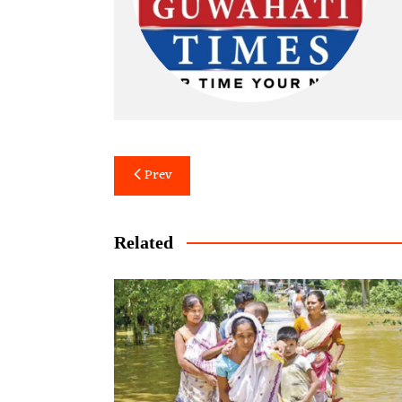
Post
Prev
navigation
Related