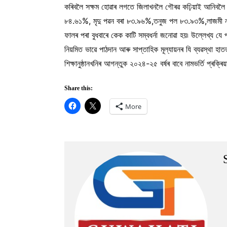
কৰিবলৈ সক্ষম হোৱাৰ লগতে জিলাখনলৈ গৌৰৱ কঢ়িয়াই আনিবলৈ
৮৪.৬১%, মৃদু পৱন বৰা ৮৩.৯৬%,তনুজ পল ৮৩.৯৩%,‌লাজমী না
ফালৰ পৰা বুধবাৰে কেক কাটি সম্বধৰ্না জনোৱা হয়৷ উল্লেখ্য যে 
নিয়মিত ভাৱে পাঠদান আৰু সাপ্তাহিক মূল্যায়নৰ যি ব্যৱস্থা হা
শিক্ষানুষ্ঠানখনিৰ আগন্তুক ২০২৪-২৫ বৰ্ষৰ বাবে নামভৰ্তি প্ৰক
Share this:
More