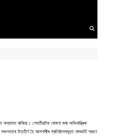
কতা অব্যাহত ৰাখিছে। শেহতীয়াকৈ ঘোষণা কৰা অভিযান্ত্ৰিক
সফলতাৰে উত্তীৰ্ণ হৈ আগশাৰীৰ প্ৰতিষ্ঠানসমূহত নামভৰ্তি গ্ৰহণ