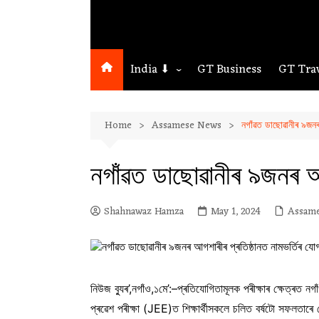
India ⬇
GT Business
GT Tra
Northeast
Home
Assamese News
নগাঁৱত ডাছোৱানীৰ ৯জনৰ 
Assam
Guwahati
নগাঁৱত ডাছোৱানীৰ ৯জনৰ আগ
Shahnawaz Hamza
May 1, 2024
Assam
নিউজ ব্যুৰ’,নগাঁও,১মে’:–প্ৰতিযোগিতামূলক পৰীক্ষাৰ ক্ষেত্ৰত ন
প্ৰৱেশ পৰীক্ষা (JEE)ত শিক্ষাৰ্থীসকলে চলিত বৰ্ষটো সফলতাৰে 