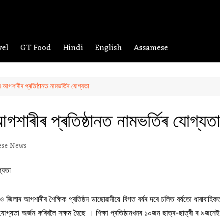
vel
GT Food
Hindi
English
Assamese
আগশাৰীৰ প্ৰতিষ্ঠানত নামভৰ্তিৰ যোগ্যতা
শাৰীৰ প্ৰতিষ্ঠানত নামভৰ্তিৰ যোগ্যতা
ese News
গাঁও জিলাৰ আগশাৰীৰ শৈক্ষিক প্ৰতিষ্ঠন ডাছোৱানীয়ে বিগত বৰ্ষৰ দৰে চলিত বৰ্ষতো ধাৰাবাহি
যোগ্যতা অৰ্জন কৰিবলৈ সক্ষম হৈছে । শিক্ষা প্ৰতিষ্ঠানখনৰ ১০জন ছাত্ৰ-ছাত্ৰী ৰ ৯জনেই 