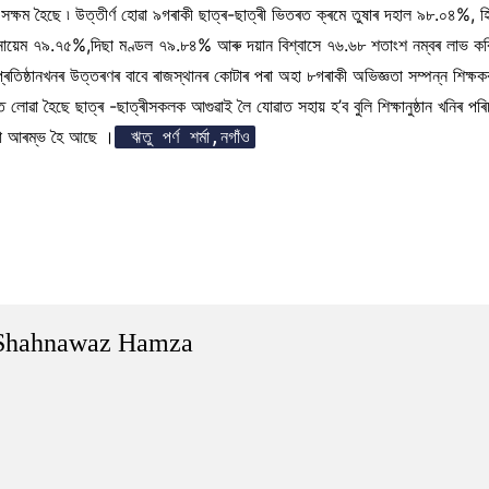
 সক্ষম হৈছে ৷ উত্তীৰ্ণ হোৱা ৯গৰাকী ছাত্ৰ-ছাত্ৰী ভিতৰত ক্ৰমে তুষাৰ দহাল ৯৮.০
য়েম ৭৯.৭৫%,দিছা মণ্ডল ৭৯.৮৪% আৰু দয়ান বিশ্বাসে ৭৬.৬৮ শতাংশ নম্বৰ লাভ কৰি
প্ৰতিষ্ঠানখনৰ উত্তৰণৰ বাবে ৰাজস্থানৰ কোটাৰ পৰা অহা ৮গৰাকী অভিজ্ঞতা সম্পন্ন শিক্ষক
তত লোৱা হৈছে ছাত্ৰ -ছাত্ৰীসকলক আগুৱাই লৈ যোৱাত সহায় হ’ব বুলি শিক্ষানুষ্ঠান খনিৰ পৰ
্ৰিয়া আৰম্ভ হৈ আছে ।
ঋতু পৰ্ণ শৰ্মা,নগাঁও
Shahnawaz Hamza