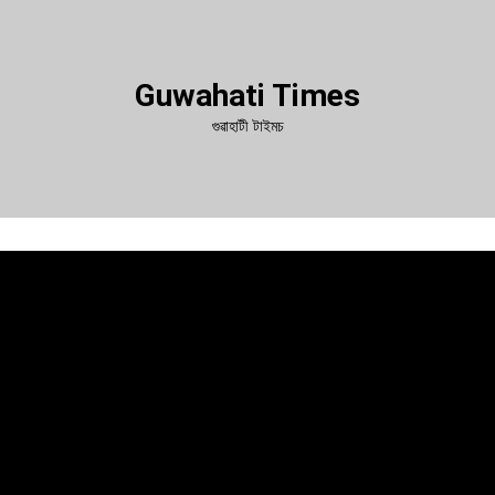
Guwahati Times
গুৱাহাটী টাইমচ