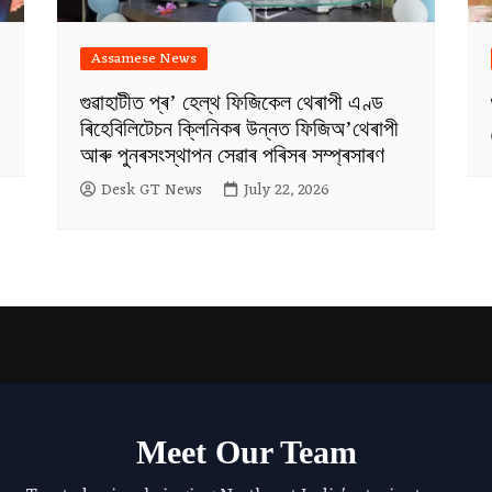
Assamese News
গুৱাহাটীত প্ৰ’ হেল্থ ফিজিকেল থেৰাপী এণ্ড
ৰিহেবিলিটেচন ক্লিনিকৰ উন্নত ফিজিঅ’থেৰাপী
আৰু পুনৰসংস্থাপন সেৱাৰ পৰিসৰ সম্প্ৰসাৰণ
Desk GT News
July 22, 2026
Meet Our Team