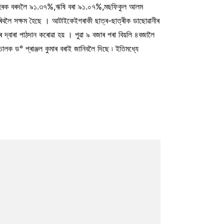
৪%, হিৰক বৰদলৈ ৯১.৩৭%,ঋষি বৰা ৯১.০৭%,মছফিকুল আলম
বলৈ সক্ষম হৈছে । আটাইকেইগৰাকী ছাত্ৰ-ছাত্ৰীক ডাছোৱানীৰ
ৰ দ্বাৰা পাঠদান কৰোৱা হয় । পুৱা ৯ বজাৰ পৰা বিয়লি ৪বজালৈ
িচালক ড° প্ৰাঞ্জল কুমাৰ বৰাই জানিবলৈ দিছে ৷ ইতিমধ্যে