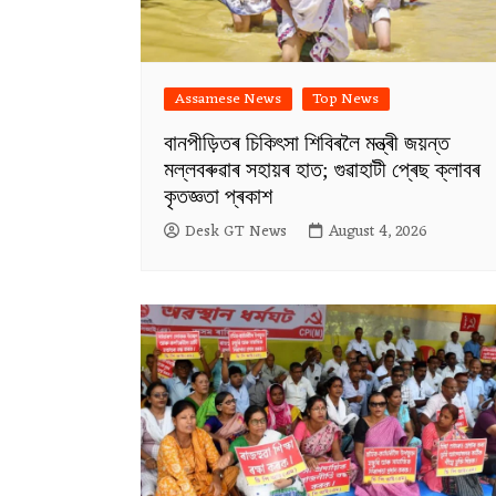
Assamese News
Top News
বানপীড়িতৰ চিকিৎসা শিবিৰলৈ মন্ত্ৰী জয়ন্ত
মল্লবৰুৱাৰ সহায়ৰ হাত; গুৱাহাটী প্ৰেছ ক্লাবৰ
কৃতজ্ঞতা প্ৰকাশ
Desk GT News
August 4, 2026