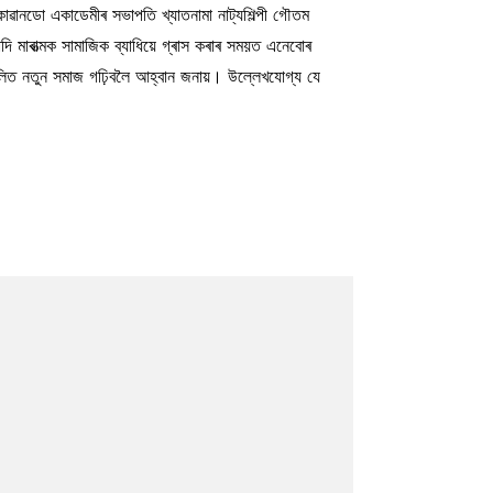
কোৱানডো একাডেমীৰ সভাপতি খ্যাতনামা নাট্যশিল্পী গৌতম
ি মাৰাত্মক সামাজিক ব্যাধিয়ে গ্ৰাস কৰাৰ সময়ত এনেবোৰ
ংখলিত নতুন সমাজ গঢ়িবলৈ আহ্বান জনায়। উল্লেখযোগ্য যে