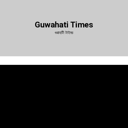
Guwahati Times
গুৱাহাটী টাইমচ