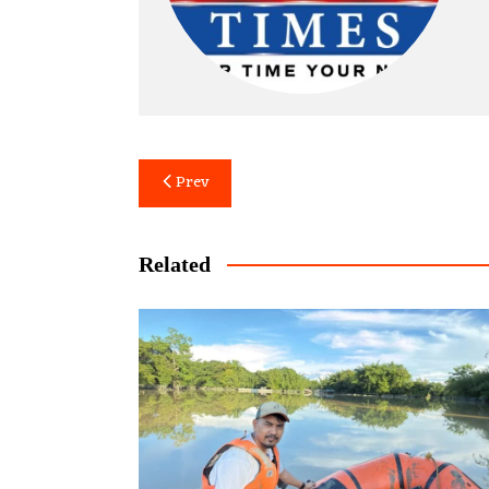
Post
Prev
navigation
Related