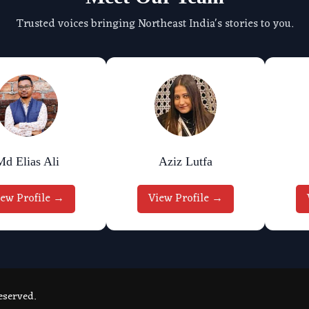
Trusted voices bringing Northeast India's stories to you.
Md Elias Ali
Aziz Lutfa
iew Profile →
View Profile →
eserved.