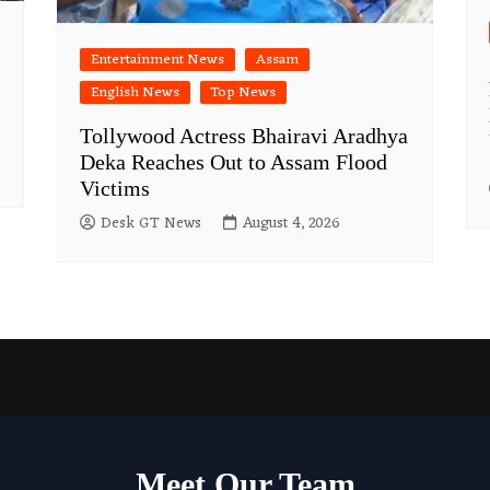
Entertainment News
Assam
English News
Top News
Tollywood Actress Bhairavi Aradhya
Deka Reaches Out to Assam Flood
Victims
Desk GT News
August 4, 2026
Meet Our Team