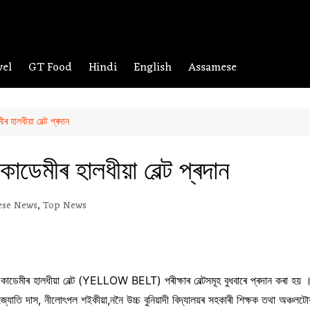
vel
GT Food
Hindi
English
Assamese
 হালধীয়া বেল্ট প্ৰদান
ডেমীৰ হালধীয়া বেল্ট প্ৰদান
ese News
,
Top News
কাডেমীৰ হালধীয়া বেল্ট (YELLOW BELT) পৰীক্ষাৰ বেল্টসমূহ বুধবাৰে প্ৰদান কৰা হয় । অন
যোতি দাস, নীলোৎপল শইকীয়া,ননৈ উচ্চ বুনিয়াদী বিদ্যালয়ৰ সহকাৰী শিক্ষক তথা অঞ্চলটোৰ 