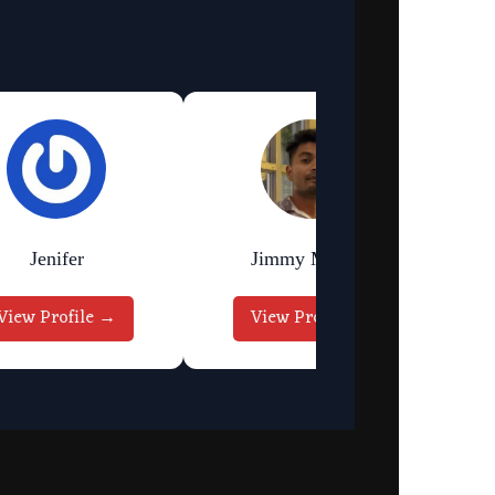
Jenifer
Jimmy Murmu
View Profile →
View Profile →