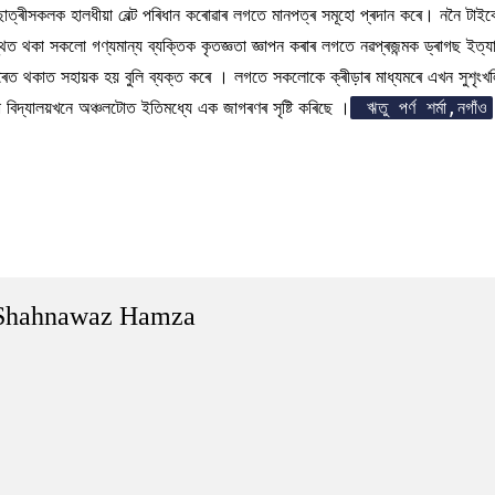
ৰ-ছাত্ৰীসকলক হালধীয়া বেল্ট পৰিধান কৰোৱাৰ লগতে মানপত্ৰ সমূহো প্ৰদান কৰে। ননৈ টাই
িত থকা সকলো গণ্যমান্য ব্যক্তিক কৃতজ্ঞতা জ্ঞাপন কৰাৰ লগতে নৱপ্ৰজন্মক ড্ৰাগছ ইত্যাদ
 দূৰৈত থকাত সহায়ক হয় বুলি ব্যক্ত কৰে । লগতে সকলোকে ক্ৰীড়াৰ মাধ্যমৰে এখন সুশৃ
দ্যালয়খনে অঞ্চলটোত ইতিমধ্যে এক জাগৰণৰ সৃষ্টি কৰিছে ।
ঋতু পৰ্ণ শৰ্মা,নগাঁও
Shahnawaz Hamza