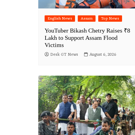
English News
Assam
Top News
YouTuber Bikash Chetry Raises ₹8
Lakh to Support Assam Flood
Victims
Desk GT News
August 6, 2026