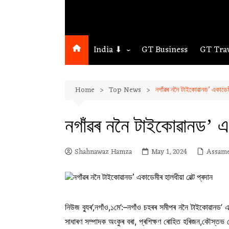
India ⬇
GT Business
GT Tra
Northeast
Home
Top News
নগাঁৱৰ ননৈ টাইকোৱানড’ একাডেমীৰ
Assam
Guwahati
নগাঁৱৰ ননৈ টাইকোৱানড’ একা
Shahnawaz Hamza
May 1, 2024
Assam
নিউজ ব্যুৰ’,নগাঁও,১মে’:–নগাঁও চহৰৰ সমীপৰ ননৈ টাইকোৱানড’ এ
সাধাৰণ সম্পাদক অংকুৰ বৰা, প্ৰশিক্ষণ ৰোহিত হৰিজন,কৌস্তভ জ্