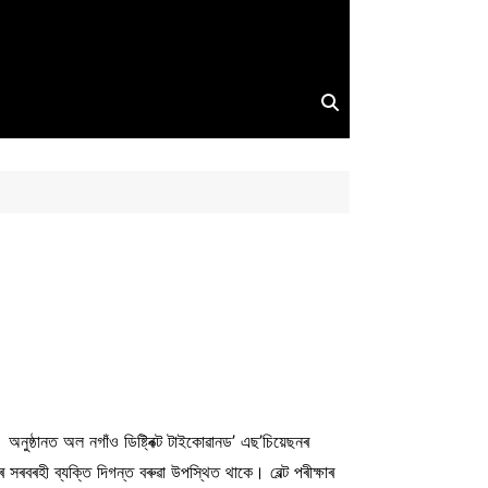
ুষ্ঠানত অল নগাঁও ডিষ্ট্ৰিক্ট টাইকোৱানড’ এছ’চিয়েছনৰ
সৰবৰহী ব্যক্তি দিগন্ত বৰুৱা উপস্থিত থাকে। বেল্ট পৰীক্ষাৰ