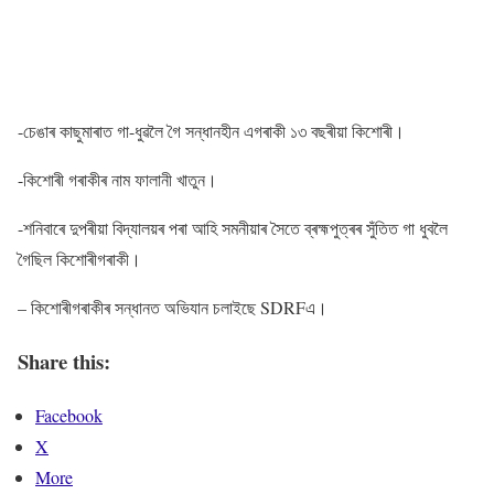
-চেঙাৰ কাছুমাৰাত গা-ধুৱলৈ গৈ সন্ধানহীন এগৰাকী ১৩ বছৰীয়া কিশোৰী।
-কিশোৰী গৰাকীৰ নাম ফালানী খাতুন।
-শনিবাৰে দুপৰীয়া বিদ্যালয়ৰ পৰা আহি সমনীয়াৰ সৈতে ব্ৰহ্মপুত্ৰৰ সুঁতিত গা ধুবলৈ
গৈছিল কিশোৰীগৰাকী।
– কিশোৰীগৰাকীৰ সন্ধানত অভিযান চলাইছে SDRFএ।
Share this:
Facebook
X
More