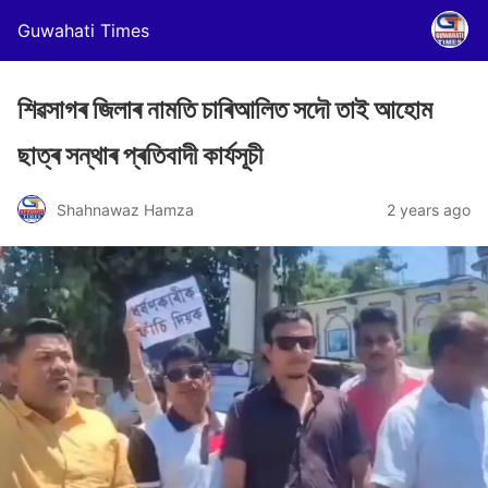
Guwahati Times
শিৱসাগৰ জিলাৰ নামতি চাৰিআলিত সদৌ তাই আহোম
ছাত্ৰ সন্থাৰ প্ৰতিবাদী কাৰ্যসূচী
Shahnawaz Hamza
2 years ago