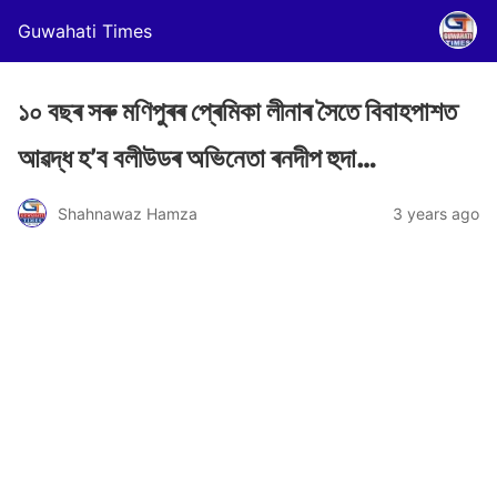
Guwahati Times
১০ বছৰ সৰু মণিপুৰৰ প্ৰেমিকা লীনাৰ সৈতে বিবাহপাশত
আৱদ্ধ হ’ব বলীউডৰ অভিনেতা ৰনদীপ হুদা…
Shahnawaz Hamza
3 years ago