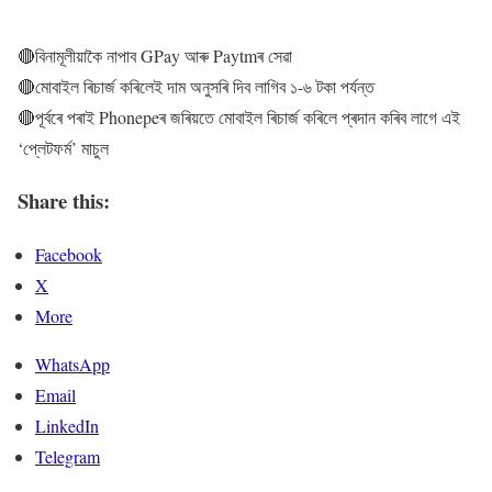
🔴বিনামূলীয়াকৈ নাপাব GPay আৰু Paytmৰ সেৱা
🔴মোবাইল ৰিচাৰ্জ কৰিলেই দাম অনুসৰি দিব লাগিব ১-৬ টকা পৰ্যন্ত
🔴পূৰ্বৰে পৰাই Phonepeৰ জৰিয়তে মোবাইল ৰিচাৰ্জ কৰিলে প্ৰদান কৰিব লাগে এই
‘প্লেটফৰ্ম’ মাচুল
Share this:
Facebook
X
More
WhatsApp
Email
LinkedIn
Telegram