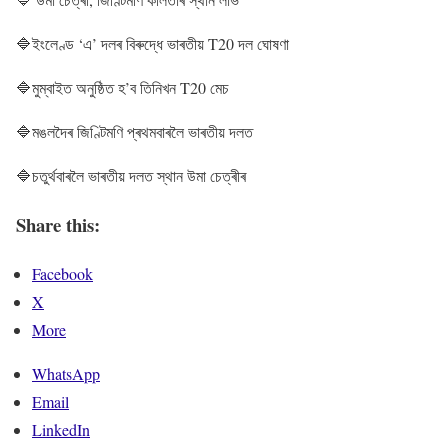
🔷ইংলেণ্ড ‘এ’ দলৰ বিৰুদ্ধে ভাৰতীয় T20 দল ঘোষণা
🔷মুম্বাইত অনুষ্ঠিত হ’ব তিনিখন T20 মেচ
🔷মঙলদৈৰ জিণ্টিমণি প্ৰথমবাৰলৈ ভাৰতীয় দলত
🔷চতুৰ্থবাৰলৈ ভাৰতীয় দলত স্থান উমা চেত্ৰীৰ
Share this:
Facebook
X
More
WhatsApp
Email
LinkedIn