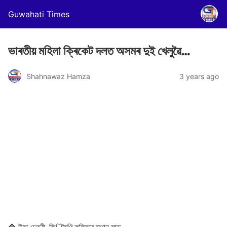
Guwahati Times
ভাৰতীয় মহিলা ক্ৰিকেট দলত অসমৰ দুই খেলুৱৈ…
Shahnawaz Hamza
3 years ago
🔷 উমা চেত্ৰী, জিণ্টিমণি কলিতাৰ স্থান লাভ