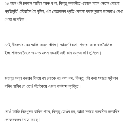
২৫ বছৰ ধৰি চৰকাৰ আহিল আৰু গ’ল, কিন্তু নলবাৰীত এইজন মহান নেতাৰ কোনো
প্ৰতিমূৰ্তি এতিয়ালৈ হৈ নুঠিল, এই নেতাজনৰ প্ৰতি কোনো ধৰণৰ সন্মান জনোৱাও দেখা
পোৱা নগৈছিল।
সেই নীৰৱতাৰ যেন আজি অন্ত পৰিল। আন্তৰিকতা, শ্ৰদ্ধা আৰু ৰাজনৈতিক
ইচ্ছাশক্তিৰ সৈতে জয়ন্ত মল্ল বৰুৱাই এই কাম সম্ভৱ কৰি তুলিলে।
জয়ন্ত মল্ল বৰুৱাৰ বিষয়ে বহু লোকে বহু কথা কয়, কিন্তু এটা কথা সদায়ে স্বীকাৰ
কৰিব লাগিব যে তেওঁ সঁচাকৈয়ে এজন কৰ্ম্মদক্ষ ব্যক্তি।
তেওঁ আজি দিছপুৰত থাকিব পাৰে, কিন্তু তেওঁৰ মন, আত্মা সদায়ে নলবাৰীত নলবাৰীৰ
লোকসকলৰ সৈতে আছে।