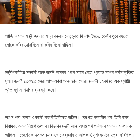
আজি অসমৰ মন্ত্ৰী জয়ন্ত মল্ল বৰুৱাৰ নেতৃত্বত যি কাম হৈছে, তেওঁৰ পূৰ্বে বহুতো
লোকে কৰিব নোৱাৰিলে বা কৰিব বিচৰা নাছিল।
মন্ত্ৰীগৰাকীয়ে নলবাৰী আৰু নামনি অসমৰ এজন মহান নেতা প্ৰয়াত নগেন শৰ্মাৰ স্মৃতিত
সন্মান জনাই তেখেতে সেৱা আগবঢ়োৱা আৰু ভাল পোৱা নলবাৰী চহৰখনত এক স্থায়ী
স্মৃতি স্থান নিৰ্মাণৰ ব্যৱস্থা কৰে।
নগেন শৰ্মা কেৱল এগৰাকী ৰাজনীতিবিদেই নাছিল। তেখেত নলবাৰীৰ পৰা তিনি বাৰৰ
বিধায়ক, লোক নিৰ্মাণ তথা বন বিভাগৰ মন্ত্ৰী আৰু অসম গণ পৰিষদৰ সাধাৰণ সম্পাদক
আছিল। তেখেতক ২০০০ চনৰ ২৭ ফেব্ৰুৱাৰীত আলফাই নৃশংসভাৱে হত্যা কৰিছিল।