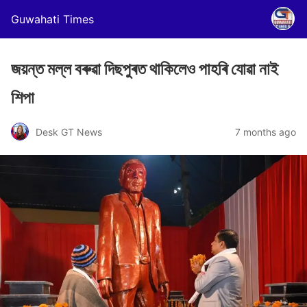
Guwahati Times
জয়ন্ত মল্ল বৰুৱা দিছপুৰত থাকিলেও পাহৰি যোৱা নাই
শিপা
Desk GT News
7 months ago