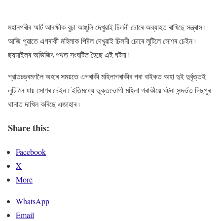
মহানগৰীৰ স্মাৰ্ট আৰক্ষীক বুঢ়া আঙুলি দেখুৱাই চিলনী চোৰে অব্যাহত ৰাখিছে সন্ত্ৰাস ৷
আজি পুৱাতে এগৰাকী মহিলাক পিষ্টল দেখুৱাই চিলনী চোৰে লুটিলে সোণৰ চেইন ৷
ছয়মাইলৰ অভিজিৎ পথত সংঘটিত হৈছে এই ঘটনা ৷
প্রাতঃভ্ৰমণলৈ অহাৰ সময়তে এগৰাকী মহিলাগৰাকীৰ পৰা বাইকত অহা দুই দুর্বৃত্তই
লুটি লৈ যায় সোণৰ চেইন ৷ ইতিমধ্যে ভুক্তভোগী মহিলা গৰাকীয়ে ঘটনা সন্দৰ্ভত দিছপুৰ
থানাত দাখিল কৰিছে এজাহাৰ ৷
Share this:
Facebook
X
More
WhatsApp
Email