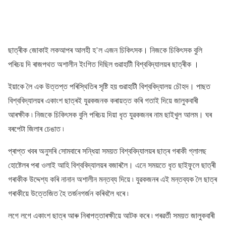
ছাত্ৰীক জোকাই লকআপৰ আলহী হ’ল এজন চিকিৎসক। নিজকে চিকিৎসক বুলি
পৰিচয় দি ৰাজপথত অশালীন ইংগিত দিছিল গুৱাহাটী বিশ্ববিদ্যালয়ৰ ছাত্ৰীক ।
ইয়াকে লৈ এক উত্তপ্ত পৰিস্থিতিৰ সৃষ্টি হয় গুৱাহাটী বিশ্ববিদ্যালয় চৌহদ। পাছত
বিশ্ববিদ্যালয়ৰ একাংশ ছাত্ৰই যুৱকজনক কৰায়ত্ত কৰি গতাই দিয়ে জালুকবাৰী
আৰক্ষীক ৷ নিজকে চিকিৎসক বুলি পৰিচয় দিয়া ধৃত যুৱকজনৰ নাম ছাইখুল আলম। ঘৰ
বৰপেটা জিলাৰ চেঙাত ৷
প্ৰাপ্ত খবৰ অনুসৰি সোমবাৰে সন্ধিয়া সময়ত বিশ্ববিদ্যালয়ৰ ছাত্ৰ গৰাকী গ্লালছ
হোষ্টেলৰ পৰা ওলাই আহি বিশ্ববিদ্যালয়ৰ বজাৰলৈ। এনে সময়তে ধৃত ছাইফুলে ছাত্ৰী
গৰাকীক উদ্দেশ্য কৰি নানান অশালীন মন্তব্য দিয়ে ৷ যুৱকজনৰ এই মন্তব্যক লৈ ছাত্ৰ
গৰাকীয়ে উত্তেজিত হৈ তৰ্জনগৰ্জন কৰিবলৈ ধৰে ৷
লগে লগে একাংশ ছাত্ৰ আৰু নিৰাপত্তাৰক্ষীয়ে আটক কৰে ৷ পৰৱৰ্তী সময়ত জালুকবাৰী