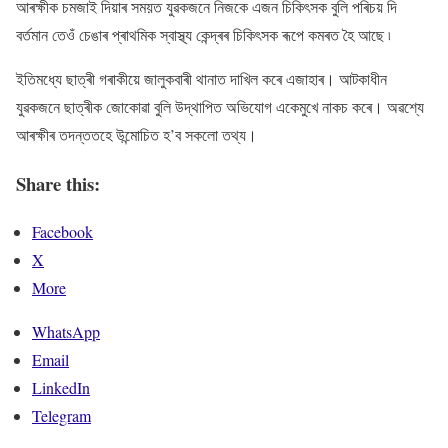
আৰক্ষীক চমজাই দিয়াৰ সময়ত যুৱকজনে নিজকে এজন চিকিৎসক বুলি পৰিচয় দি
বৰ্তমান তেওঁ চেঙাৰ প্ৰাথমিক স্বাস্থ্য কেন্দ্ৰৰ চিকিৎসক ৰূপে কমৰত হৈ আছে ৷
ইতিমধ্যে ছাত্ৰী গৰাকীয়ে জালুকবাৰী থানাত দাখিল কৰে এজাহাৰ। আটকাধীন
যুৱকজনে ছাত্ৰীক জোকোৱা বুলি উদ্থাপিত অভিযোগ একেমুখে নাকচ কৰে। অৱশ্যে
আৰক্ষীৰ তদন্ততহে উন্মোচিত হ’ব সকলো তথ্য।
Share this:
Facebook
X
More
WhatsApp
Email
LinkedIn
Telegram