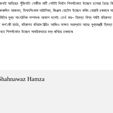
াদ জনাই আহিছো৷ পুঁজিপতি গোষ্ঠীক মাটি গোটাই দিবলৈ শিলসাঁকোত উচ্ছেদ চলোৱা হৈছে৷ কিন
বদৰুদ্দিন আজমল, হিম্মৎসিংকাৰ অট্টালিকা, জিঞ্জাৰ হোটেল উচ্ছেদ কৰিব নোৱাৰি চৰকাৰে 
ম সমিতিৰ মুখ্য সাংগঠনিক সম্পাদক আকাশ দলেই৷ তেওঁ কয়– হিমন্ত বিশ্ব শৰ্মাই বহিৰাগত 
কপ’ৰ্ৰেট হাৰ্ডচ, বহিৰাগত বনিয়াৰ বিল্ডিং আজিও অক্ষত অৱস্থাত আছে৷ মুখ্যমন্ত্ৰী হিমন
াবেহে শিলসাঁকোত উচ্ছেদ সাময়িকভাৱে বন্ধ ৰাখিছে চৰকাৰে৷
Shahnawaz Hamza