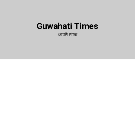
Guwahati Times
গুৱাহাটী টাইমচ