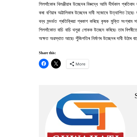
শিলসাঁকোৰ খিলঞ্জীয়াৰ উচ্ছেদৰ বিৰুদ্ধে আমি দীৰ্ঘকাল প্ৰতিব
কৰা বণিয়াৰ অট্টালিকাৰ উচ্ছেদৰ দাবী সজোৰে উত্থাপিত হৈছে৷ 
বন্ধ সন্দৰ্ভত প্ৰতিক্ৰিয়া প্ৰকাশ কৰিছে কৃষক মুক্তি সংগ্ৰা
শিলসাঁকোত বাচি বাচি থলুৱা লোকক উচ্ছেদ কৰিছে৷ তাৰ বিপৰীতে 
অক্ষত অৱস্থাত আছে৷ পুঁজিপতিৰ নিৰ্মাণৰ উচ্ছেদৰ দাবী উঠাৰ ব
Share this:
More