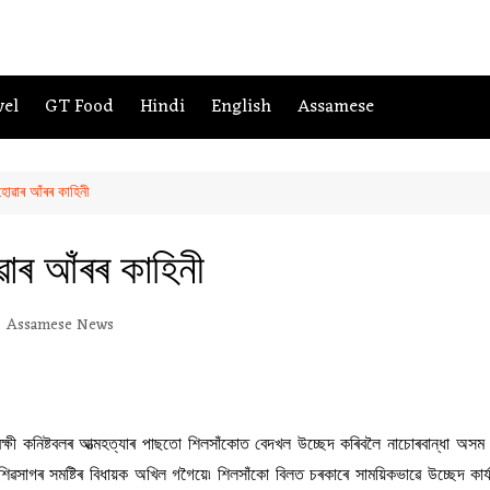
vel
GT Food
Hindi
English
Assamese
হোৱাৰ আঁৰৰ কাহিনী
ৱাৰ আঁৰৰ কাহিনী
Assamese News
্ষী কনিষ্টবলৰ আত্মহত্যাৰ পাছতো শিলসাঁকোত বেদখল উচ্ছেদ কৰিবলৈ নাচোৰবান্ধা অসম চ
ৱসাগৰ সমষ্টিৰ বিধায়ক অখিল গগৈয়ে৷ শিলসাঁকো বিলত চৰকাৰে সাময়িকভাৱে উচ্ছেদ কাৰ্য ব