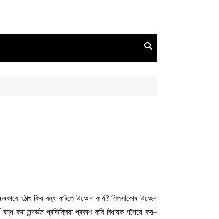
ৰকাৰে হঠাৎ কিয় বন্ধ কৰিলে উচ্ছেদ কাৰ্য? শিলসাঁকোৰ উচ্ছেদ
ন্ধ কৰা সন্দৰ্ভত প্ৰতিক্ৰিয়া প্ৰকাশ কৰি বিধায়ক গগৈয়ে কয়–