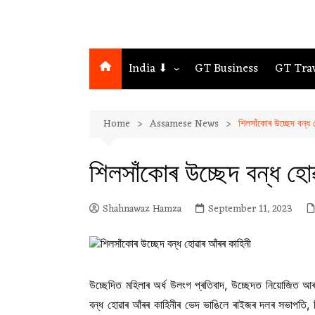
India ⬇
GT Business
GT Tra
Northeast
Home
Assamese News
শিলসাঁকোৰ উচ্ছেদ বন্ধ 
Assam
Guwahati
শিলসাঁকোৰ উচ্ছেদ বন্ধ হো
Shahnawaz Hamza
September 11, 2023
উচ্ছেদিত মহিলাৰ অৰ্ধ উলংগ প্ৰতিবাদ, উচ্ছেদত নিয়োজিত আৰক
বন্ধ হোৱাৰ আঁৰৰ কাহিনীৰ ভেদ ভাঙিলে ৰাইজৰ দলৰ সভাপতি, শি