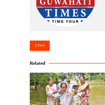
Post
Prev
navigation
Related