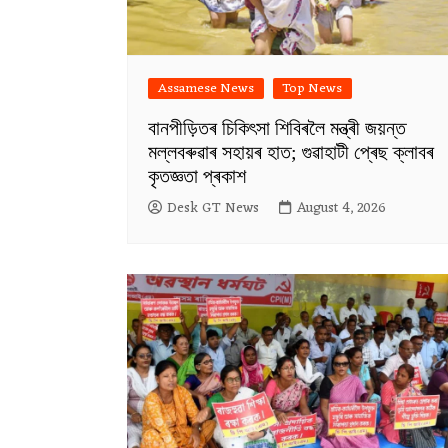
Assamese News
Top News
বানপীড়িতৰ চিকিৎসা শিবিৰলৈ মন্ত্ৰী জয়ন্ত
মল্লবৰুৱাৰ সহায়ৰ হাত; গুৱাহাটী প্ৰেছ ক্লাবৰ
কৃতজ্ঞতা প্ৰকাশ
Desk GT News
August 4, 2026