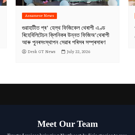
Assamese News
গুৱাহাটীত প্ৰ’ হেল্থ ফিজিকেল থেৰাপী এণ্ড
ৰিহেবিলিটেচন ক্লিনিকৰ উন্নত ফিজিঅ’থেৰাপী
আৰু পুনৰসংস্থাপন সেৱাৰ পৰিসৰ সম্প্ৰসাৰণ
Desk GT News
July 22, 2026
Meet Our Team