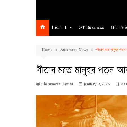
India ⬇
GT Business
GT Tra
Northeast
Home
Assamese News
গীতাৰ মতে মানুহৰ পতন আ
Assam
Guwahati
গীতাৰ মতে মানুহৰ পতন আৰম
Shahnawaz Hamza
January 9, 2025
As