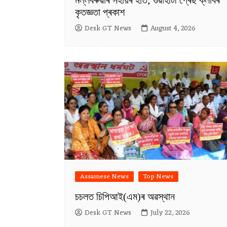
মল্লবৰুৱাৰ সহায়ৰ হাত; গুৱাহাটী প্ৰেছ ক্লাবৰ
কৃতজ্ঞতা প্ৰকাশ
Desk GT News
August 4, 2026
Assamese News
Top News
চচলত চিপিআই(এম)ৰ অৱস্থান
Desk GT News
July 22, 2026