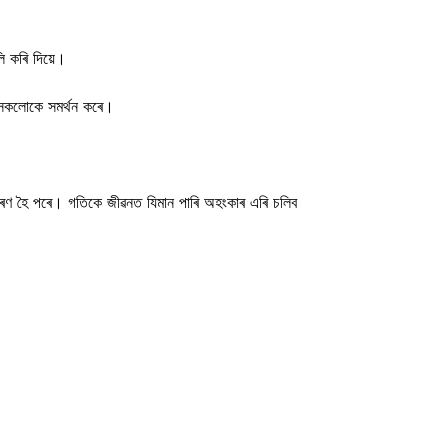
ি কৰি দিয়ে।
ে সকলোকে সমৰ্থন কৰে।
াৰণ হৈ পৰে। গতিকে জীৱনত যিমান পাৰি অহংকাৰ এৰি চলিব