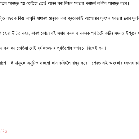
া পতন আৰম্ভ হয় তেতিয়া তেওঁ আনৰ পৰা নিজৰ সকলো পৰামৰ্শ ল’বলৈ আৰম্ভ কৰে।
ক্তি নহওক কিয় আপুনি সাধাৰণ মানুহক কৰা প্ৰতাৰণাই আপোনাৰ ধ্বংসৰ সকলো দুৱাৰ মুকল
তাশ হোৱা উচিত নহয়, কাৰণ কোনোবাই সহায় কৰক বা নকৰক প্ৰতিটো কঠিন সময়ত ঈশ্বৰ
সহ্য কৰা হয় তেতিয়া সেই ব্যক্তিজনৰ প্ৰতিশোধ ভগৱানে নিজেই লয়।
ব নালাগে। ই মানুহক অনুচিত সকলো কাম কৰিবলৈ বাধ্য কৰে। শেষত এই অহংকাৰ ধ্বংসৰ ক
ধাৰিত।