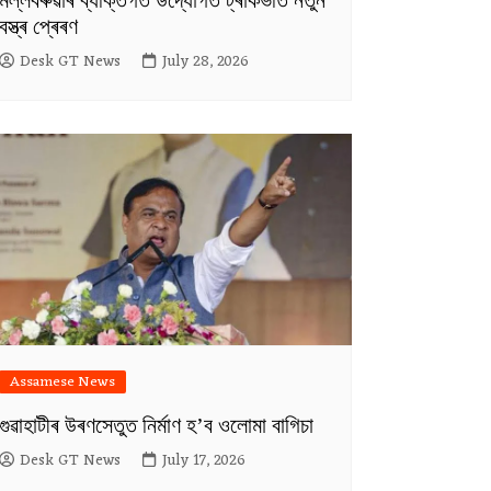
মল্লবৰুৱাৰ ব্যক্তিগত উদ্যোগত ট্ৰাকভৰ্তি নতুন
বস্ত্ৰ প্ৰেৰণ
Desk GT News
July 28, 2026
Assamese News
গুৱাহাটীৰ উৰণসেতুত নিৰ্মাণ হ’ব ওলোমা বাগিচা
Desk GT News
July 17, 2026