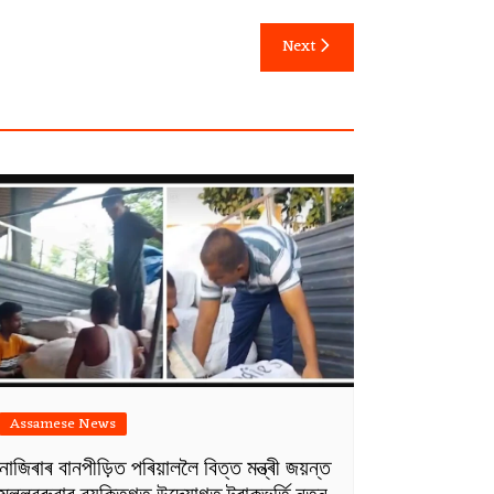
Next
Assamese News
নাজিৰাৰ বানপীড়িত পৰিয়াললৈ বিত্ত মন্ত্ৰী জয়ন্ত