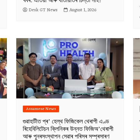
খবৰ: এতিয়া আৰু যাতায়াতৰ চিন্তা নাই!
Desk GT News
August 1, 2026
Assamese News
গুৱাহাটীত প্ৰ’ হেল্থ ফিজিকেল থেৰাপী এণ্ড
ৰিহেবিলিটেচন ক্লিনিকৰ উন্নত ফিজিঅ’থেৰাপী
আৰু পুনৰসংস্থাপন সেৱাৰ পৰিসৰ সম্প্ৰসাৰণ