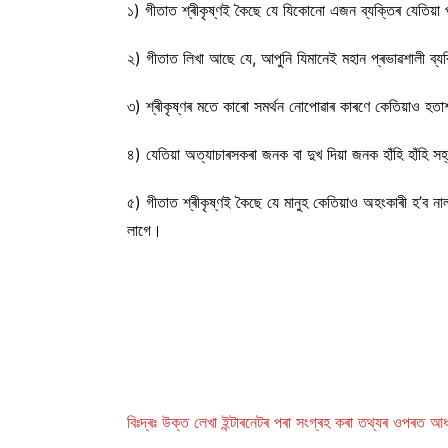
১) গীতাত শ্ৰীকৃষ্ণই কৈছে যে যিকোনো এজন ব্যক্তিৰ যেতিয়
২) গীতাত লিখা আছে যে, আপুনি যিমানেই মহান প্ৰভাৱশালী ব্য
৩) শ্ৰীকৃষ্ণৰ মতে কাৰো সমৰ্থন নোপোৱাৰ কাৰণে কেতিয়াও হ
৪) যেতিয়া অত্যাচাৰসকৰা জনক বা দুখ দিয়া জনক হাঁহি হাঁহি 
৫) গীতাত শ্ৰীকৃষ্ণই কৈছে যে মানুহ কেতিয়াও অহংকাৰী হ’
লাগে।
বিঃদ্ৰঃ উক্ত লেখা ইন্টাৰনেটৰ পৰা সংগ্ৰহ কৰা তথ্যৰ ওপৰত আ