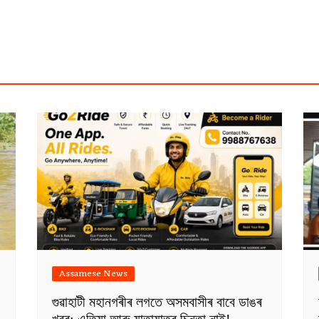
Assamese News
গুৱাহাটী মহানগৰীৰ লগতে অসমবাসীৰ বাবে ডাঙৰ