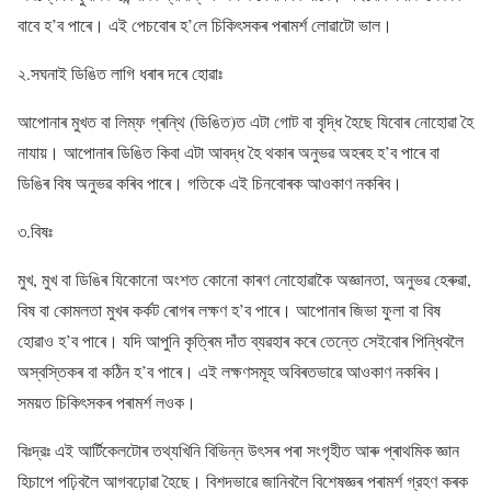
বাবে হ’ব পাৰে। এই পেচবোৰ হ’লে চিকিৎসকৰ পৰামৰ্শ লোৱাটো ভাল।
২.সঘনাই ডিঙিত লাগি ধৰাৰ দৰে হোৱাঃ
আপোনাৰ মুখত বা লিম্ফ গ্ৰন্থি (ডিঙিত)ত এটা গোট বা বৃদ্ধি হৈছে যিবোৰ নোহোৱা হৈ
নাযায়। আপোনাৰ ডিঙিত কিবা এটা আবদ্ধ হৈ থকাৰ অনুভৱ অহৰহ হ’ব পাৰে বা
ডিঙিৰ বিষ অনুভৱ কৰিব পাৰে। গতিকে এই চিনবোৰক আওকাণ নকৰিব।
৩.বিষঃ
মুখ, মুখ বা ডিঙিৰ যিকোনো অংশত কোনো কাৰণ নোহোৱাকৈ অজ্ঞানতা, অনুভৱ হেৰুৱা,
বিষ বা কোমলতা মুখৰ কৰ্কট ৰোগৰ লক্ষণ হ’ব পাৰে। আপোনাৰ জিভা ফুলা বা বিষ
হোৱাও হ’ব পাৰে। যদি আপুনি কৃত্ৰিম দাঁত ব্যৱহাৰ কৰে তেন্তে সেইবোৰ পিন্ধিবলৈ
অস্বস্তিকৰ বা কঠিন হ’ব পাৰে। এই লক্ষণসমূহ অবিৰতভাৱে আওকাণ নকৰিব।
সময়ত চিকিৎসকৰ পৰামৰ্শ লওক।
বিঃদ্রঃ এই আর্টিকেলটোৰ তথ্যখিনি বিভিন্ন উৎসৰ পৰা সংগৃহীত আৰু প্ৰাথমিক জ্ঞান
হিচাপে পঢ়িবলৈ আগবঢ়োৱা হৈছে। বিশদভাৱে জানিবলৈ বিশেষজ্ঞৰ পৰামৰ্শ গ্রহণ কৰক