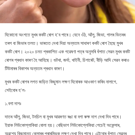
যিকোনো অংশতে মুখৰ কৰ্কট ৰোগ হ’ব পাৰে। যেনে ওঁঠ, আঁলু, জিভা, গালৰ ভিতৰৰ
তৰপ বা জিভাৰ তলত। ভাৰতত দেখা দিয়া অন্যতম সাধাৰণ কৰ্কট ৰোগ হৈছে মুখৰ
কৰ্কট ৰোগ। ২০২০ চনত প্ৰকাশিত এক গৱেষণা পত্ৰ অনুসৰি ধঁপাত সেৱন মুখৰ কৰ্কট
ৰোগৰ প্ৰধান কাৰণ হৈ আহিছে। গুটখা, জৰ্দা, খাইনী, চিগাৰেট, বীড়ি আদি সেৱন কৰাও
টিউমাৰৰ বিকাশৰ অন্যতম প্ৰধান কাৰণ।
মুখৰ কৰ্কট ৰোগৰ লগত জড়িত কিছুমান লক্ষণ যিবোৰক আওকাণ কৰিব নালাগে,
সেইবোৰ হ’ল-
১.বগা দাগঃ
দাতৰ আঁলু, জিভা, টনচিল বা মুখৰ আৱৰণত ৰঙা বা বগা ৰুক্ষ দাগ দেখা দিব পাৰে।
ইয়াক লিউকোপ্লাকিয়া বোলা হয়। বেছিভাগ লিউকোপ্লেকিয়া পেচেই অকেন্সাৰ,
অৱশ্যে কিছুমানত কেন্সাৰৰ প্ৰাৰম্ভিক লক্ষণ দেখা দিব পাৰে। এইবোৰ ধঁপাত সেৱনৰ