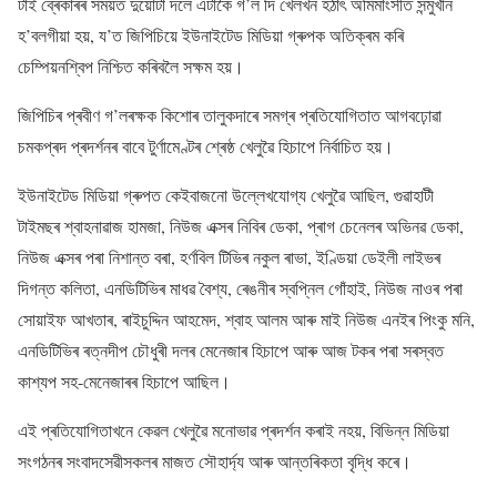
টাই ব্ৰেকাৰৰ সময়ত দুয়োটা দলে এটাকৈ গ’ল দি খেলখন হঠাৎ অমিমাংসীত সন্মুখীন
হ’বলগীয়া হয়, য’ত জিপিচিয়ে ইউনাইটেড মিডিয়া গ্ৰুপক অতিক্ৰম কৰি
চেম্পিয়নশ্বিপ নিশ্চিত কৰিবলৈ সক্ষম হয়।
জিপিচিৰ প্ৰবীণ গ’লৰক্ষক কিশোৰ তালুকদাৰে সমগ্ৰ প্ৰতিযোগিতাত আগবঢ়োৱা
চমকপ্ৰদ প্ৰদৰ্শনৰ বাবে টুৰ্ণামেণ্টৰ শ্ৰেষ্ঠ খেলুৱৈ হিচাপে নিৰ্বাচিত হয়।
ইউনাইটেড মিডিয়া গ্ৰুপত কেইবাজনো উল্লেখযোগ্য খেলুৱৈ আছিল, গুৱাহাটী
টাইমছৰ শ্বাহনাৱাজ হামজা, নিউজ এক্সৰ নিবিৰ ডেকা, প্ৰাগ চেনেলৰ অভিনৱ ডেকা,
নিউজ এক্সৰ পৰা নিশান্ত বৰা, হৰ্ণবিল টিভিৰ নকুল ৰাভা, ইণ্ডিয়া ডেইলী লাইভৰ
দিগন্ত কলিতা, এনডিটিভিৰ মাধৱ বৈশ্য, ৰেঙনীৰ স্বপ্নিল গোঁহাই, নিউজ নাওৰ পৰা
সোয়াইফ আখতাৰ, ৰাইচুদ্দিন আহমেদ, শ্বাহ আলম আৰু মাই নিউজ এনইৰ পিংকু মনি,
এনডিটিভিৰ ৰত্নদীপ চৌধুৰী দলৰ মেনেজাৰ হিচাপে আৰু আজ টকৰ পৰা সৰস্বত
কাশ্যপ সহ-মেনেজাৰৰ হিচাপে আছিল।
এই প্ৰতিযোগিতাখনে কেৱল খেলুৱৈ মনোভাৱ প্ৰদৰ্শন কৰাই নহয়, বিভিন্ন মিডিয়া
সংগঠনৰ সংবাদসেৱীসকলৰ মাজত সৌহাৰ্দ্য আৰু আন্তৰিকতা বৃদ্ধি কৰে।