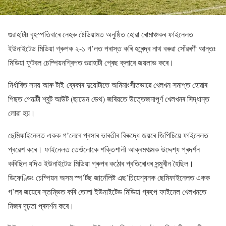
গুৱাহাটীঃ বৃহস্পতিবাৰে নেহৰু ষ্টেডিয়ামত অনুষ্ঠিত হোৱা ৰোমাঞ্চকৰ ফাইনেলত
ইউনাইটেড মিডিয়া গ্ৰুপক ২-১ গ’লত পৰাস্ত কৰি হৰেন্দ্ৰ নাথ বৰুৱা সোঁৱৰণী আন্তঃ
মিডিয়া ফুটবল চেম্পিয়নশ্বিপত গুৱাহাটী প্ৰেছ ক্লাবে জয়লাভ কৰে।
নিৰ্ধাৰিত সময় আৰু টাই-ব্ৰেকাৰ দুয়োটাতে অমিমাংসীতভাৱে খেলখন সমাপ্ত হোৱাৰ
পিছত পেনাল্টী শ্বুট আউট (ছাডেন ডেথ) জৰিয়তে উত্তেজনাপূৰ্ণ খেলখনৰ সিদ্ধান্ত
লোৱা হয়।
ছেমিফাইনেলত একক গ’লেৰে প্ৰসাৰ ভাৰতীৰ বিৰুদ্ধে জয়ৰে জিপিচিয়ে ফাইনেলত
প্ৰৱেশ কৰে। ফাইনেলত তেওঁলোকে শক্তিশালী আক্ৰমণাত্মক উদ্দেশ্য প্ৰদৰ্শন
কৰিছিল যদিও ইউনাইটেড মিডিয়া গ্ৰুপৰ কঠোৰ প্ৰতিৰোধৰ সন্মুখীন হৈছিল।
ডিফেণ্ডিং চেম্পিয়ন অসম স্প’ৰ্টছ জাৰ্নেলিষ্ট এছ’চিয়েশ্যনক ছেমিফাইনেলত একক
গ’লৰ জয়েৰে স্তম্ভিত কৰি তোলা ইউনাইটেড মিডিয়া গ্ৰুপে ফাইনেল খেলখনতে
নিজৰ দৃঢ়তা প্ৰদৰ্শন কৰে।