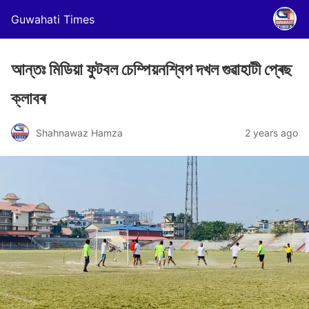
Guwahati Times
আন্তঃ মিডিয়া ফুটবল চেম্পিয়নশ্বিপ দখল গুৱাহাটী প্ৰেছ
ক্লাবৰ
Shahnawaz Hamza
2 years ago