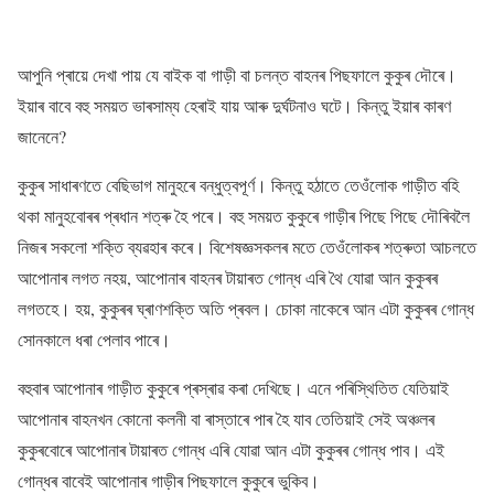
আপুনি প্ৰায়ে দেখা পায় যে বাইক বা গাড়ী বা চলন্ত বাহনৰ পিছফালে কুকুৰ দৌৰে।
ইয়াৰ বাবে বহু সময়ত ভাৰসাম্য হেৰাই যায় আৰু দুৰ্ঘটনাও ঘটে। কিন্তু ইয়াৰ কাৰণ
জানেনে?
কুকুৰ সাধাৰণতে বেছিভাগ মানুহৰে বন্ধুত্বপূৰ্ণ। কিন্তু হঠাতে তেওঁলোক গাড়ীত বহি
থকা মানুহবোৰৰ প্ৰধান শত্ৰু হৈ পৰে। বহু সময়ত কুকুৰে গাড়ীৰ পিছে পিছে দৌৰিবলৈ
নিজৰ সকলো শক্তি ব্যৱহাৰ কৰে। বিশেষজ্ঞসকলৰ মতে তেওঁলোকৰ শত্ৰুতা আচলতে
আপোনাৰ লগত নহয়, আপোনাৰ বাহনৰ টায়াৰত গোন্ধ এৰি থৈ যোৱা আন কুকুৰৰ
লগতহে। হয়, কুকুৰৰ ঘ্ৰাণশক্তি অতি প্ৰবল। চোকা নাকেৰে আন এটা কুকুৰৰ গোন্ধ
সোনকালে ধৰা পেলাব পাৰে।
বহুবাৰ আপোনাৰ গাড়ীত কুকুৰে প্ৰস্ৰাৱ কৰা দেখিছে। এনে পৰিস্থিতিত যেতিয়াই
আপোনাৰ বাহনখন কোনো কলনী বা ৰাস্তাৰে পাৰ হৈ যাব তেতিয়াই সেই অঞ্চলৰ
কুকুৰবোৰে আপোনাৰ টায়াৰত গোন্ধ এৰি যোৱা আন এটা কুকুৰৰ গোন্ধ পাব। এই
গোন্ধৰ বাবেই আপোনাৰ গাড়ীৰ পিছফালে কুকুৰে ভুকিব।