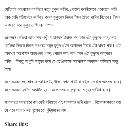
যেতিয়াই আপোনাৰ কলনীলৈ নতুন কুকুৰ আহিব, গোটেই কলনীটোৱে একেলগে আহি
তাক খেদি পঠিয়াবলৈ ভাবিব। কাৰণ কুকুৰেও নিজৰ নিজৰ ঠাইত থাকিব বিচাৰে। নিজৰ
অঞ্চলত আন কুকুৰ দেখি ভাল নাপায়।
একেদৰে যেতিয়া আপোনাৰ গাড়ী বা বাইকৰ টায়াৰৰ পৰা আন এটা কুকুৰে গোন্ধ পায়,
তেতিয়া সিঁহতে নিজৰ অঞ্চলত নতুন কুকুৰ এটাৰ আগমনৰ বিষয়ে এটা ধাৰণা পায়। এই
কাৰণেই আপোনাৰ বাহনখনৰ গোন্ধ পোৱাৰ লগে লগে আন এটা কুকুৰে আক্ৰমণ
কৰিব। কিন্তু আপুনি অনুভৱ কৰে যে তেওঁলোকে আপোনাক আক্ৰমণ কৰিবলৈ সাজু
হৈছে।
এনে সময়ত বহু লোক আতংকিত হৈ তীব্ৰ বেগত গাড়ী বা বাইক চলাবলৈ আৰম্ভ কৰে।
এনে সময়ত দুৰ্ঘটনা সংঘটিত হয়। একে সময়তে কুকুৰেও মানুহৰ দুৰ্ঘটনা কৰে।
সাধাৰণতে সকলোৱে কম বেছি পৰিমাণে এই সমস্যাত ভুগি থাকে। বিশেষজ্ঞসকলে কয়
যে এনে সময়ত ভয় নুখোৱাতো বুদ্ধিমানৰ কাম।
Share this: