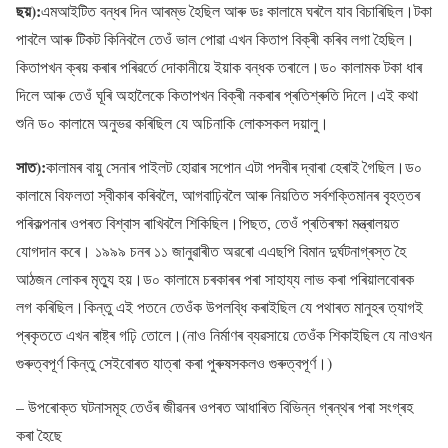
ছয়):
এমআইটিত বন্ধৰ দিন আৰম্ভ হৈছিল আৰু ডঃ কালামে ঘৰলৈ যাব বিচাৰিছিল।টকা
পাবলৈ আৰু টিকট কিনিবলৈ তেওঁ ভাল পোৱা এখন কিতাপ বিক্ৰী কৰিব লগা হৈছিল।
কিতাপখন ক্ৰয় কৰাৰ পৰিৱৰ্তে দোকানীয়ে ইয়াক বন্ধক তৰালে।ড০ কালামক টকা ধাৰ
দিলে আৰু তেওঁ ঘূৰি অহালৈকে কিতাপখন বিক্ৰী নকৰাৰ প্ৰতিশ্ৰুতি দিলে।এই কথা
শুনি ড০ কালামে অনুভৱ কৰিছিল যে অচিনাকি লোকসকল দয়ালু।
সাত):
কালামৰ বায়ু সেনাৰ পাইলট হোৱাৰ সপোন এটা পদবীৰ দ্বাৰা হেৰাই গৈছিল।ড০
কালামে বিফলতা স্বীকাৰ কৰিবলৈ, আগবাঢ়িবলৈ আৰু নিয়তিত সৰ্বশক্তিমানৰ বৃহত্তৰ
পৰিকল্পনাৰ ওপৰত বিশ্বাস ৰাখিবলৈ শিকিছিল।পিছত, তেওঁ প্ৰতিৰক্ষা মন্ত্ৰালয়ত
যোগদান কৰে। ১৯৯৯ চনৰ ১১ জানুৱাৰীত অৱৰো এএছপি বিমান দুৰ্ঘটনাগ্ৰস্ত হৈ
আঠজন লোকৰ মৃত্যু হয়।ড০ কালামে চৰকাৰৰ পৰা সাহায্য লাভ কৰা পৰিয়ালবোৰক
লগ কৰিছিল।কিন্তু এই পতনে তেওঁক উপলব্ধি কৰাইছিল যে পথাৰত মানুহৰ ত্যাগই
প্ৰকৃততে এখন ৰাষ্ট্ৰ গঢ়ি তোলে।(নাও নিৰ্মাণৰ ব্যৱসায়ে তেওঁক শিকাইছিল যে নাওখন
গুৰুত্বপূৰ্ণ কিন্তু সেইবোৰত যাত্ৰা কৰা পুৰুষসকলও গুৰুত্বপূৰ্ণ।)
– উপৰোক্ত ঘটনাসমূহ তেওঁৰ জীৱনৰ ওপৰত আধাৰিত বিভিন্ন গ্ৰন্থৰ পৰা সংগ্ৰহ
কৰা হৈছে