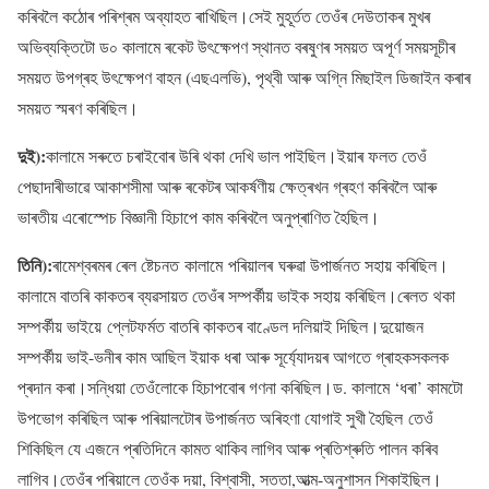
কৰিবলৈ কঠোৰ পৰিশ্ৰম অব্যাহত ৰাখিছিল।সেই মুহূৰ্তত তেওঁৰ দেউতাকৰ মুখৰ
অভিব্যক্তিটো ড০ কালামে ৰকেট উৎক্ষেপণ স্থানত বৰষুণৰ সময়ত অপূৰ্ণ সময়সূচীৰ
সময়ত উপগ্ৰহ উৎক্ষেপণ বাহন (এছএলভি), পৃথ্বী আৰু অগ্নি মিছাইল ডিজাইন কৰাৰ
সময়ত স্মৰণ কৰিছিল।
দুই):
কালামে সৰুতে চৰাইবোৰ উৰি থকা দেখি ভাল পাইছিল।ইয়াৰ ফলত তেওঁ
পেছাদাৰীভাৱে আকাশসীমা আৰু ৰকেটৰ আকৰ্ষণীয় ক্ষেত্ৰখন গ্ৰহণ কৰিবলৈ আৰু
ভাৰতীয় এৰোস্পেচ বিজ্ঞানী হিচাপে কাম কৰিবলৈ অনুপ্ৰাণিত হৈছিল।
তিনি):
ৰামেশ্বৰমৰ ৰেল ষ্টেচনত কালামে পৰিয়ালৰ ঘৰুৱা উপাৰ্জনত সহায় কৰিছিল।
কালামে বাতৰি কাকতৰ ব্যৱসায়ত তেওঁৰ সম্পৰ্কীয় ভাইক সহায় কৰিছিল।ৰেলত থকা
সম্পৰ্কীয় ভাইয়ে প্লেটফৰ্মত বাতৰি কাকতৰ বাণ্ডেল দলিয়াই দিছিল।দুয়োজন
সম্পৰ্কীয় ভাই-ভনীৰ কাম আছিল ইয়াক ধৰা আৰু সূৰ্য্যোদয়ৰ আগতে গ্ৰাহকসকলক
প্ৰদান কৰা।সন্ধিয়া তেওঁলোকে হিচাপবোৰ গণনা কৰিছিল।ড. কালামে ‘ধৰা’ কামটো
উপভোগ কৰিছিল আৰু পৰিয়ালটোৰ উপাৰ্জনত অৰিহণা যোগাই সুখী হৈছিল তেওঁ
শিকিছিল যে এজনে প্ৰতিদিনে কামত থাকিব লাগিব আৰু প্ৰতিশ্ৰুতি পালন কৰিব
লাগিব।তেওঁৰ পৰিয়ালে তেওঁক দয়া, বিশ্বাসী, সততা,আত্ম-অনুশাসন শিকাইছিল।