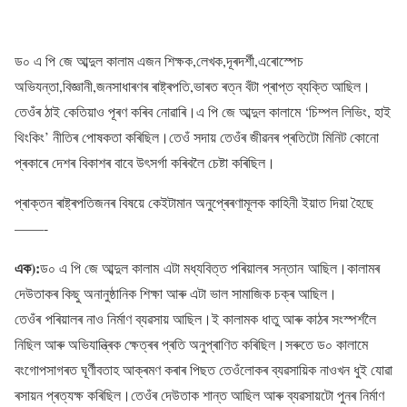
ড০ এ পি জে আব্দুল কালাম এজন শিক্ষক,লেখক,দূৰদৰ্শী,এৰোস্পেচ
অভিযন্তা,বিজ্ঞানী,জনসাধাৰণৰ ৰাষ্ট্ৰপতি,ভাৰত ৰত্ন বঁটা প্ৰাপ্ত ব্যক্তি আছিল।
তেওঁৰ ঠাই কেতিয়াও পূৰণ কৰিব নোৱাৰি।এ পি জে আব্দুল কালামে ‘চিম্পল লিভিং, হাই
থিংকিং’ নীতিৰ পোষকতা কৰিছিল।তেওঁ সদায় তেওঁৰ জীৱনৰ প্ৰতিটো মিনিট কোনো
প্ৰকাৰে দেশৰ বিকাশৰ বাবে উৎসৰ্গা কৰিবলৈ চেষ্টা কৰিছিল।
প্ৰাক্তন ৰাষ্ট্ৰপতিজনৰ বিষয়ে কেইটামান অনুপ্ৰেৰণামূলক কাহিনী ইয়াত দিয়া হৈছে
——-
এক):
ড০ এ পি জে আব্দুল কালাম এটা মধ্যবিত্ত পৰিয়ালৰ সন্তান আছিল।কালামৰ
দেউতাকৰ কিছু অনানুষ্ঠানিক শিক্ষা আৰু এটা ভাল সামাজিক চক্ৰ আছিল।
তেওঁৰ পৰিয়ালৰ নাও নিৰ্মাণ ব্যৱসায় আছিল।ই কালামক ধাতু আৰু কাঠৰ সংস্পৰ্শলৈ
নিছিল আৰু অভিযান্ত্ৰিক ক্ষেত্ৰৰ প্ৰতি অনুপ্ৰাণিত কৰিছিল।সৰুতে ড০ কালামে
বংগোপসাগৰত ঘূৰ্ণীবতাহ আক্ৰমণ কৰাৰ পিছত তেওঁলোকৰ ব্যৱসায়িক নাওখন ধুই যোৱা
ৰসায়ন প্ৰত্যক্ষ কৰিছিল।তেওঁৰ দেউতাক শান্ত আছিল আৰু ব্যৱসায়টো পুনৰ নিৰ্মাণ