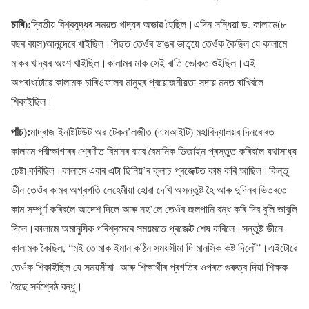
চাৰি):
দ্বিতীয় বিশ্বযুদ্ধৰ সময়ত খাদ্যৰ অভাৱ হৈছিল।এদিন সন্ধিয়া ড. কালামে(৮
বছৰ বয়স)আনন্দেৰে খাইছিল।পিছত তেওঁৰ ডাঙৰ ভাতৃয়ে তেওঁক কৈছিল যে কালামে
মাকৰ খাদ্যৰ অংশ খাইছিল।কালামৰ মাক সেই ৰাতি ভোকত শুইছিল।এই
অপৰাধটোৱে কালামক চাৰিওফালৰ মানুহৰ প্ৰয়োজনীয়তা সদায় মনত ৰাখিবলৈ
শিকাইছিল।
পাঁচ):
মাদ্ৰাজ ইনষ্টিটিউট অৱ টেকন’লজীত (এমআইটি) মহাবিদ্যালয়ৰ দিনবোৰত
কালামে পৰীক্ষাগাৰৰ শ্ৰেণীত বিমানৰ বাবে বৈমানিক ডিজাইন প্ৰস্তুত কৰিবলৈ যথাসাধ্য
চেষ্টা কৰিছিল।কালামে এবাৰ এটা ছিনিয়’ৰ ক্লাচ প্ৰজেক্টত কাম কৰি আছিল।কিন্তু
ডীন তেওঁৰ কামৰ অগ্ৰগতি লেহেমীয়া হোৱা দেখি অসন্তুষ্ট হৈ আৰু দুদিনৰ ভিতৰতে
কাম সম্পূৰ্ণ কৰিবলৈ আদেশ দিলে আৰু নহ’লে তেওঁৰ জলপানি বন্ধ কৰি দিব বুলি ভাবুলি
দিলে।কালামে অমানুষিক পৰিশ্ৰমেৰে সময়মতে প্ৰজেক্ট শেষ কৰিলে।সন্তুষ্ট ডীনে
কালামক কৈছিল, “মই তোমাক ইমান কঠিন সময়সীমা দি মানসিক কষ্ট দিলোঁ”।এইটোৱে
তেওঁক শিকাইছিল যে সময়সীমা আৰু শিক্ষাৰ্থীৰ প্ৰগতিৰ ওপৰত গুৰুত্ব দিয়া শিক্ষক
হৈছে সৰ্বশ্ৰেষ্ঠ বন্ধু।