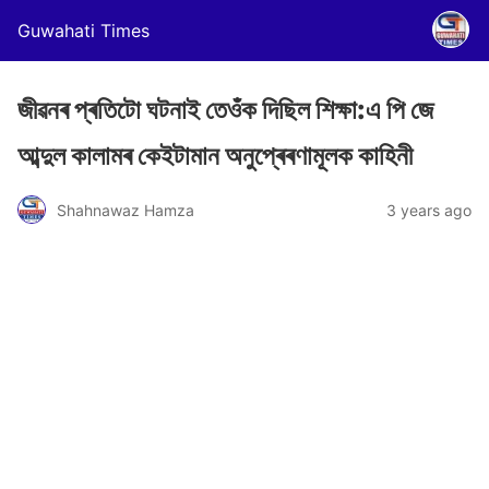
Guwahati Times
জীৱনৰ প্ৰতিটো ঘটনাই তেওঁক দিছিল শিক্ষা:এ পি জে
আব্দুল কালামৰ কেইটামান অনুপ্ৰেৰণামূলক কাহিনী
Shahnawaz Hamza
3 years ago