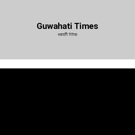
Guwahati Times
গুৱাহাটী টাইমচ