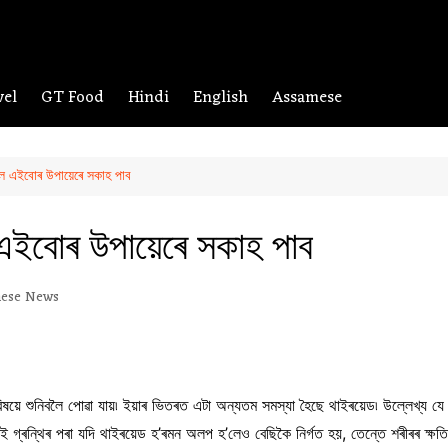
vel
GT Food
Hindi
English
Assamese
লে এইবোৰ উপায়েৰে সকাহ পাব
 এইবোৰ উপায়েৰে সকাহ পাব
ese News
 বিষয়ে শুনিবলৈ পোৱা যায়৷ ইয়াৰ ভিতৰত এটা অন্যতম সমস্যা হৈছে থাইৰয়েড৷ উল্লেখ্য য
ত এই গ্ৰন্থিৰ পৰা যদি থাইৰয়েড হ’ৰমন অলপ হ’লেও বেছিকৈ নিৰ্গত হয়, তেন্তে শৰীৰৰ ক্ষ