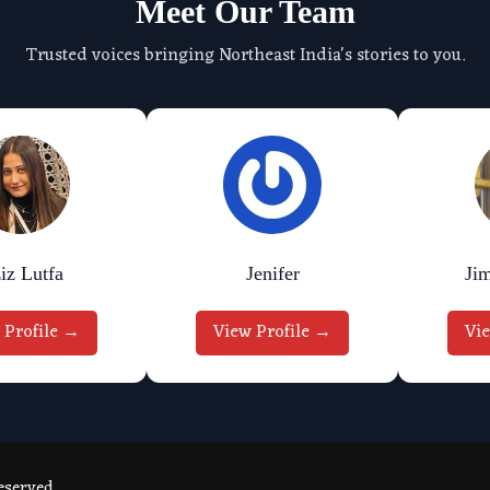
Meet Our Team
Trusted voices bringing Northeast India's stories to you.
ifer
Jimmy Murmu
Prit
ofile →
View Profile →
View 
eserved.