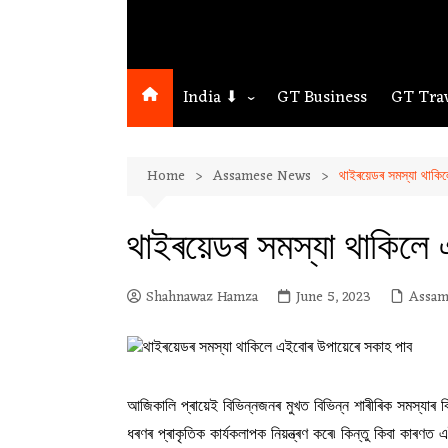
India ⬇
GT Business
GT Tra
Northeast
Home
Assamese News
থাইৰয়েডৰ সমস্যা থাকি
Assam
Guwahati
থাইৰয়েডৰ সমস্যা থাকিলে
Shahnawaz Hamza
June 5, 2023
Assam
আজিকালি প্ৰায়েই বিভিন্নজনৰ মুখত বিভিন্ন শাৰীৰিক সমস্যাৰ
ধৰণৰ প্ৰাকৃতিক কাৰ্যকলাপক নিয়ন্ত্ৰণ কৰে৷ কিন্তু কিবা কাৰণ