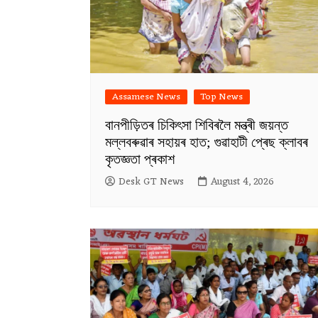
Assamese News
Top News
বানপীড়িতৰ চিকিৎসা শিবিৰলৈ মন্ত্ৰী জয়ন্ত
মল্লবৰুৱাৰ সহায়ৰ হাত; গুৱাহাটী প্ৰেছ ক্লাবৰ
কৃতজ্ঞতা প্ৰকাশ
Desk GT News
August 4, 2026