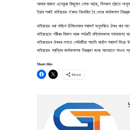
আমাৰ মাজত এনেকুৱা কিছুমান লোক আছে, যিসকল হঠাতে অসুস্থ
ইয়াৰ পৰাই থাইৰয়েড হ’ৰমন নিঃসৰিত হৈ দেহৰ কাৰ্যকলাপ নিয়ন্ত্ৰ
থাইৰয়েড ধৰা পৰিলে চিকিৎসকৰ পৰামৰ্শ অনুসৰিহে ঔষধ খাব লাগে
থাইৰয়েডে শৰীৰৰ বিকাশ আৰু গৰ্ভৱতী মহিলাসকলৰ গৰ্ভধাৰণত যা
থাইৰয়েডৰ ঔষধৰ লগতে সেউজীয়া পাচলি খাবলৈ পৰামৰ্শ দিয়ে৷ উল
থাইৰয়েড গ্ৰন্থিৰ কাৰ্যকলাপক নিয়ন্ত্ৰণ কৰে৷ আনহাতে লাওত প্
Share this:
More