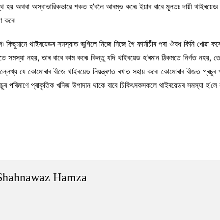
 হয় অথবা অস্বাভাৱিকভাৱে শকত হ’বলৈ আৰম্ভ কৰে৷ ইয়াৰ বাবে মূলতঃ দায়ী থাইৰয়েড৷
ণ কৰে৷
৷ কিছুমানে থাইৰয়েডৰ সমস্যাত ভুগিলে নিজে নিজে গৈ ফাৰ্মাচীৰ পৰা ঔষধ কিনি খোৱা কৰে
তে সমস্যা নহয়, তাৰ বাবে কাম কৰে৷ কিন্তু যদি থাইৰয়েড হ’ৰমান ঠিকমতে নিৰ্গত নহয়, 
্লেখ্য যে কোমোৰাৰ বীজে থাইৰয়েড নিয়ন্ত্ৰণত ৰখাত সহায় কৰে৷ কোমোৰাৰ বীজত প্ৰচুৰ পৰ
ৰচুৰ পৰিমাণে প্ৰাকৃতিক খনিজ উপাদান থাকে বাবে চিকিৎসকসকলে থাইৰয়েডৰ সমস্যা হ’লে ল
Shahnawaz Hamza