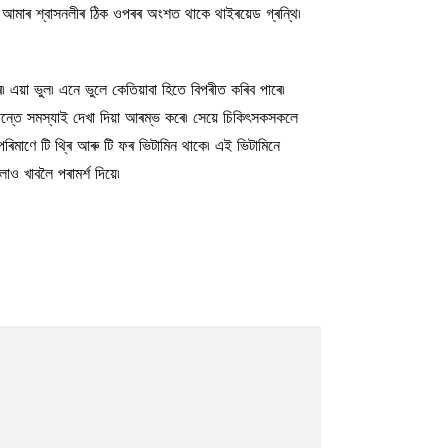
 আমাৰ শ্বাসনলীৰ ঠিক ওপৰৰ অংশত থাকে থাইৰয়েড গ্ৰন্থি৷
৷ এয়া ভুল৷ এনে ভুলে কেতিয়াবা হিতে বিপৰীত কৰিব পাৰে৷
তেন্তে সমস্যাই দেখা দিয়া আৰম্ভ কৰে৷ সেয়ে চিকিৎসকসকলে
িমাণে টি থ্ৰি আৰু টি ফৰ ভিটামিন থাকে৷ এই ভিটামিনে
াও খাবলৈ পৰামৰ্শ দিয়ে৷