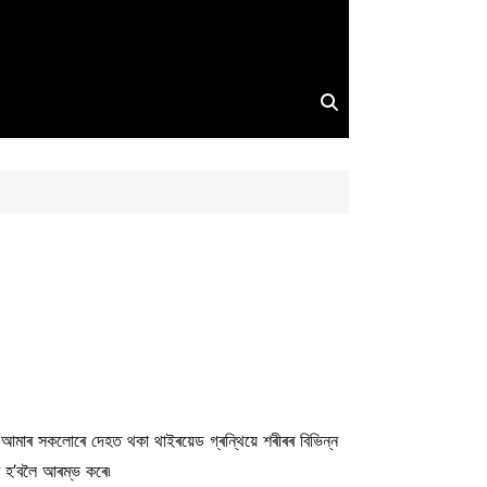
ে আমাৰ সকলোৰে দেহত থকা থাইৰয়েড গ্ৰন্থিয়ে শৰীৰৰ বিভিন্ন
তি হ’বলৈ আৰম্ভ কৰে৷