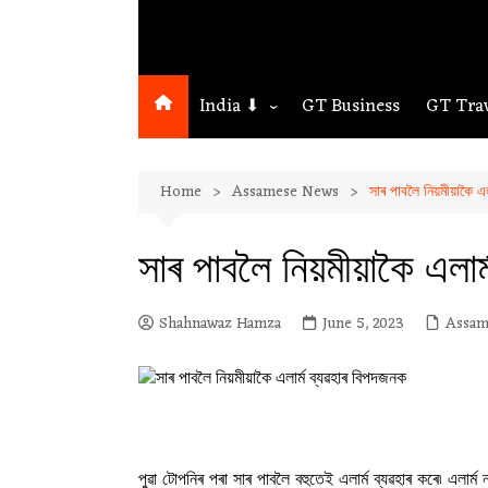
India ⬇
GT Business
GT Tra
Northeast
Home
Assamese News
সাৰ পাবলৈ নিয়মীয়াকৈ এল
Assam
Guwahati
সাৰ পাবলৈ নিয়মীয়াকৈ এলাৰ
Shahnawaz Hamza
June 5, 2023
Assam
পুৱা টোপনিৰ পৰা সাৰ পাবলৈ বহুতেই এলাৰ্ম ব্যৱহাৰ কৰে৷ এলা