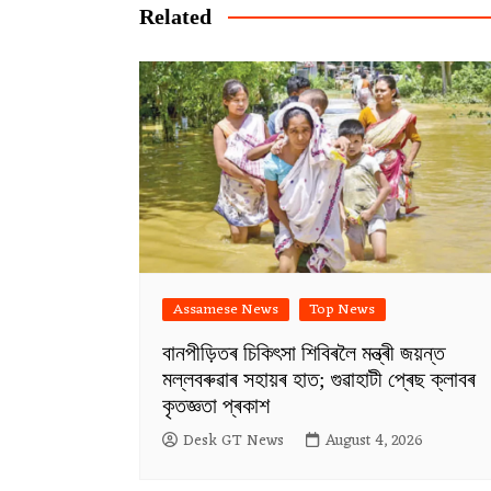
Related
Assamese News
Top News
বানপীড়িতৰ চিকিৎসা শিবিৰলৈ মন্ত্ৰী জয়ন্ত
মল্লবৰুৱাৰ সহায়ৰ হাত; গুৱাহাটী প্ৰেছ ক্লাবৰ
কৃতজ্ঞতা প্ৰকাশ
Desk GT News
August 4, 2026