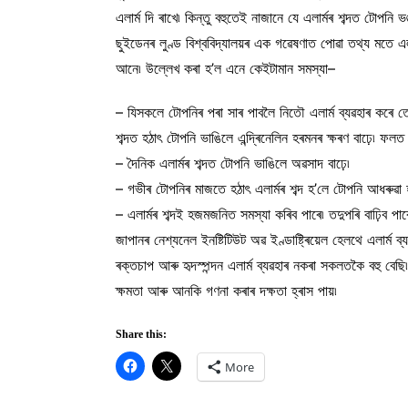
এলাৰ্ম দি ৰাখে৷ কিন্তু বহুতেই নাজানে যে এলাৰ্মৰ শব্দত টোপনি 
ছুইডেনৰ লুণ্ড বিশ্ববিদ্যালয়ৰ এক গৱেষণাত পোৱা তথ্য মতে এলাৰ
আনে৷ উল্লেখ কৰা হ’ল এনে কেইটামান সমস্যা–
– যিসকলে টোপনিৰ পৰা সাৰ পাবলৈ নিতৌ এলাৰ্ম ব্যৱহাৰ কৰে 
শব্দত হঠাৎ টোপনি ভাঙিলে এন্দ্ৰিনেলিন হৰমনৰ ক্ষৰণ বাঢ়ে৷ ফ
– দৈনিক এলাৰ্মৰ শব্দত টোপনি ভাঙিলে অৱসাদ বাঢ়ে৷
– গভীৰ টোপনিৰ মাজতে হঠাৎ এলাৰ্মৰ শব্দ হ’লে টোপনি আধৰুৱা হ
– এলাৰ্মৰ শব্দই হজমজনিত সমস্যা কৰিব পাৰে৷ তদুপৰি বাঢ়িব পাৰ
জাপানৰ নেশ্যনেল ইনষ্টিটিউট অৱ ইণ্ডাষ্ট্ৰিয়েল হেলথে এলাৰ্
ৰক্তচাপ আৰু হৃদস্পন্দন এলাৰ্ম ব্যৱহাৰ নকৰা সকলতকৈ বহু বেছ
ক্ষমতা আৰু আনকি গণনা কৰাৰ দক্ষতা হ্ৰাস পায়৷
Share this:
More