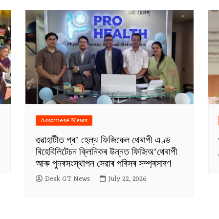
Assamese News
গুৱাহাটীত প্ৰ’ হেল্থ ফিজিকেল থেৰাপী এণ্ড
ৰিহেবিলিটেচন ক্লিনিকৰ উন্নত ফিজিঅ’থেৰাপী
আৰু পুনৰসংস্থাপন সেৱাৰ পৰিসৰ সম্প্ৰসাৰণ
Desk GT News
July 22, 2026