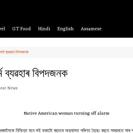
vel
GT Food
Hindi
English
Assamese
াৰ্ম ব্যৱহাৰ বিপদজনক
্ম ব্যৱহাৰ বিপদজনক
ese News
Native American woman turning off alarm
ৰ্ম নবজালৈকে নিশ্চিন্ত মনে শুই থকাটো বহুতৰে অভ্যাসত পৰিণত হৈছে৷ বহুতে সময়মতে স