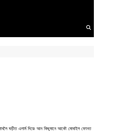
াৰ পাবলৈ ঘড়ীত এলাৰ্ম দিয়ে৷ আন কিছুমানে আকৌ মোবাইল ফোনত