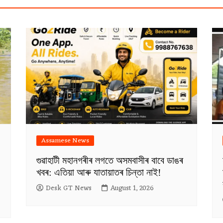
Assamese News
গুৱাহাটী মহানগৰীৰ লগতে অসমবাসীৰ বাবে ডাঙৰ
খবৰ: এতিয়া আৰু যাতায়াতৰ চিন্তা নাই!
Desk GT News
August 1, 2026