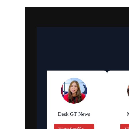
an Bhattarai
Desk GT News