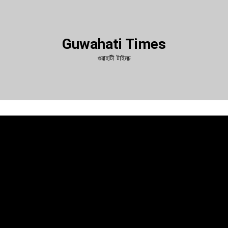
Guwahati Times
গুৱাহাটী টাইমচ