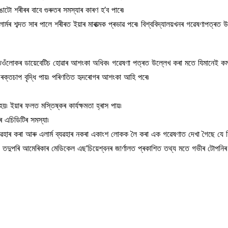
ভঙাটো শৰীৰৰ বাবে গুৰুতৰ সমস্যাৰ কাৰণ হ’ব পাৰে৷
্মৰ শব্দত সাৰ পালে শৰীৰত ইয়াৰ মাৰাত্মক প্ৰভাৱ পৰে৷ বিশ্ববিদ্যালয়খনৰ গৱেষণাপত্ৰত উ
তেওঁলোকৰ ডায়েবেটিচ হোৱাৰ আশংকা অধিক৷ গৱেষণা পত্ৰত উল্লেখ কৰা মতে যিমানেই কম 
লত ৰক্তচাপ বৃদ্ধি পায়৷ পৰিণতিত হৃদৰোগৰ আশংকা আহি পৰে৷
য়৷ ইয়াৰ ফলত মস্তিষ্কৰ কাৰ্যক্ষমতা হ্ৰাস পায়৷
ে এচিডিটিৰ সমস্যা৷
ম ব্যৱহাৰ কৰা আৰু এলাৰ্ম ব্যৱহাৰ নকৰা একাংশ লোকক লৈ কৰা এক গৱেষণাত দেখা গৈছে য
ি৷ তদুপৰি আমেৰিকাৰ মেডিকেল এছ’চিয়েশ্বনৰ জাৰ্ণালত প্ৰকাশিত তথ্য মতে গভীৰ টোপনিৰ 