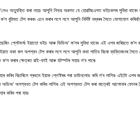
লেও অত্যুক্তি কৰা নহয়৷ আপুনি নিশ্চয় অৱগত যে হোৱাটছএপত ভইচকলৰ সুবিধা থাকে৷ জৰ
’ল বুটামত টেপ কৰক৷ এনে কৰাৰ লগে লগে আপুনি নিৰ্দিষ্ট নম্বৰৰ সৈতে যোগাযোগ কৰিব
 মেছেজিং প্লেটফৰ্ম৷ ইয়াতো ভইচ আৰু ভিডিঅ’ ক’লৰ সুবিধা থাকে৷ এই এপৰ জৰিয়তে ক’ল
৷ ইয়াত থকা কল অপশ্বন টেপ কৰাৰ লগে লগে আপুনি কথা পাতিব বিচৰা ব্যক্তিজনৰ সৈতে 
তে ক’ল কৰাৰ ক্ষেত্ৰত ৱাই-ফাই আৰু হটস্পটৰ সহায় ল’ব পাৰে৷
 কৰিব বিচাৰিলে প্ৰথমে ইয়াক প্লে’ষ্টৰৰ পৰা ডাউনলোড কৰি ল’ব লাগিব৷ এইটো এপৰ জৰ
ট খুলি অডিঅ’ অপশ্বনত টেপ কৰিব লাগিব৷ এই অপশ্বনত টেপ কৰা মাত্ৰেই আপোনাৰ ফোনৰ স
ৱহাৰ কৰিব পৰা যায়৷