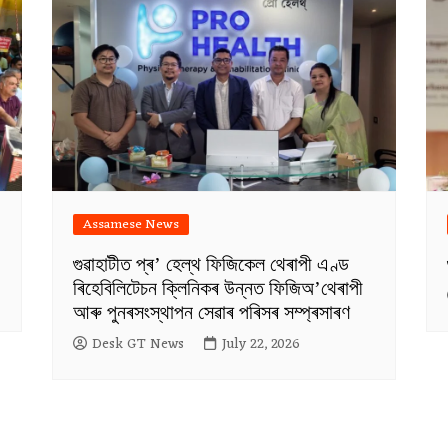
Assamese News
গুৱাহাটীত প্ৰ’ হেল্থ ফিজিকেল থেৰাপী এণ্ড
ৰিহেবিলিটেচন ক্লিনিকৰ উন্নত ফিজিঅ’থেৰাপী
আৰু পুনৰসংস্থাপন সেৱাৰ পৰিসৰ সম্প্ৰসাৰণ
Desk GT News
July 22, 2026