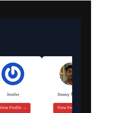
Jenifer
Jimmy Murmu
View Profile →
View Profile →