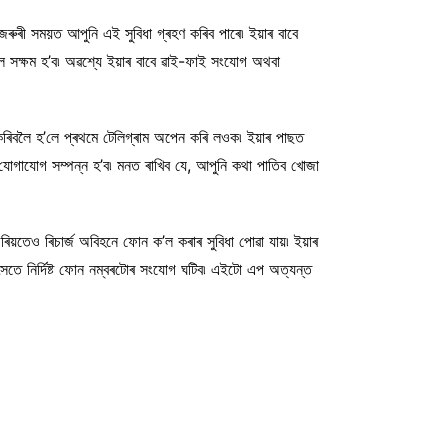
ুৰী সময়ত আপুনি এই সুবিধা গ্ৰহণ কৰিব পাৰে৷ ইয়াৰ বাবে
লৈ সক্ষম হ’ব৷ অৱশ্যে ইয়াৰ বাবে ৱাই-ফাই সংযোগ অথবা
 কৰিবলৈ হ’লে প্ৰথমে টেলিগ্ৰাম অপেন কৰি লওক৷ ইয়াৰ পাছত
যোগাযোগ সম্পন্ন হ’ব৷ মনত ৰাখিব যে, আপুনি কথা পাতিব খোজা
িয়তেও ৰিচাৰ্জ অবিহনে ফোন ক’ল কৰাৰ সুবিধা পোৱা যায়৷ ইয়াৰ
ৈতে নিৰ্দিষ্ট ফোন নম্বৰটোৰ সংযোগ ঘটিব৷ এইটো এপ অত্যন্ত