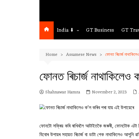
India ⬇
GT Business
GT Tra
Northeast
Home
Assamese News
ফোনত ৰিচাৰ্জ নাথাকিলে
Assam
Guwahati
ফোনত ৰিচাৰ্জ নাথাকিলেও 
Shahnawaz Hamza
November 2, 2023
ফোনটো সক্ৰিয় কৰি ৰাখিবলৈ আটাইতকৈ জৰুৰী, ফোনটোক এটা নিৰ
যিবোৰ উপায়ৰ সহায়ত ৰিচাৰ্জ বা ডাটা পেক নাথাকিলেও আপুনি ৱা