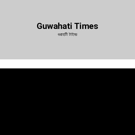
Guwahati Times
গুৱাহাটী টাইমচ