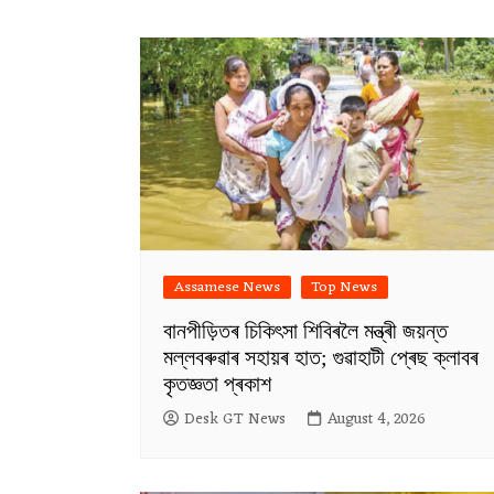
Assamese News
Top News
বানপীড়িতৰ চিকিৎসা শিবিৰলৈ মন্ত্ৰী জয়ন্ত
মল্লবৰুৱাৰ সহায়ৰ হাত; গুৱাহাটী প্ৰেছ ক্লাবৰ
কৃতজ্ঞতা প্ৰকাশ
Desk GT News
August 4, 2026