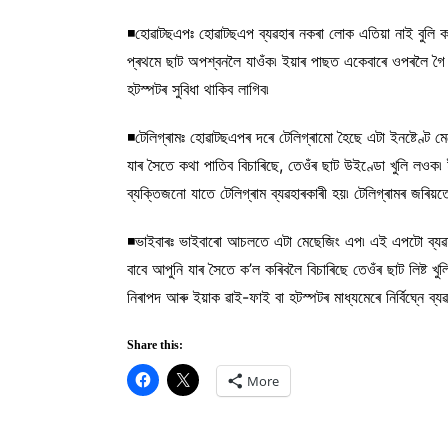
◾হোৱাটছএপঃ হোৱাটছএপ ব্যৱহাৰ নকৰা লোক এতিয়া নাই বুলি ক’
প্ৰথমে ছাট অপশ্বনলৈ যাওঁক৷ ইয়াৰ পাছত একেবাৰে ওপৰলৈ গৈ ক
হটস্পটৰ সুবিধা থাকিব লাগিব৷
◾টেলিগ্ৰামঃ হোৱাটছএপৰ দৰে টেলিগ্ৰামো হৈছে এটা ইনষ্টেণ্ট
যাৰ সৈতে কথা পাতিব বিচাৰিছে, তেওঁৰ ছাট উইণ্ডো খুলি লওক
ব্যক্তিজনো যাতে টেলিগ্ৰাম ব্যৱহাৰকাৰী হয়৷ টেলিগ্ৰামৰ জৰিয়
◾ভাইবাৰঃ ভাইবাৰো আচলতে এটা মেছেজিং এপ৷ এই এপটো ব্যৱহাৰ
বাবে আপুনি যাৰ সৈতে ক’ল কৰিবলৈ বিচাৰিছে তেওঁৰ ছাট লিষ্
নিৰাপদ আৰু ইয়াক ৱাই-ফাই বা হটস্পটৰ মাধ্যমেৰে নিৰ্বিঘ্নে ব্য
Share this:
More