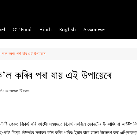
vel
GT Food
Hindi
English
Assamese
ও ক’ল কৰিব পৰা যায় এই উপায়েৰে
ক’ল কৰিব পৰা যায় এই উপায়েৰে
Assamese News
্দিষ্ট পেকত ৰিচাৰ্জ কৰি ৰখাটো৷ সময়মতে ৰিচাৰ্জ নকৰিলে ফোনটোৰ ইনকামিং বা আউটগ’য়
ই-ফাই কিম্বা হটস্পটৰ সহায়ত ক’ল কৰিব পাৰিব৷ ইয়াৰ বাবে তলত উল্লেখ কৰা এপ্লিকেশ্ব