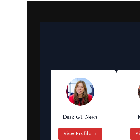
an Bhattarai
Desk GT News
w Profile →
View Profile →
V