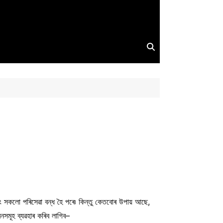
িং সকলো পৰিসেৱা বন্ধ হৈ পৰে৷ কিন্তু কেতবোৰ উপায় আছে,
নসমূহ ব্যৱহাৰ কৰিব লাগিব–