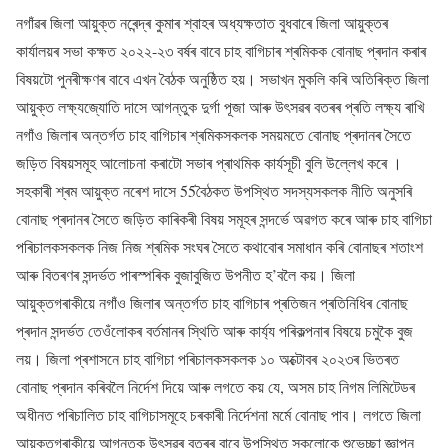
নগাঁৱৰ জিলা আয়ুক্ত নৰেন্দ্ৰ কুমাৰ শ্বাহৰ অধ্যক্ষতাত বুধবাৰে জিলা আয়ুক্তৰ
কাৰ্যালয়ৰ সভা কক্ষত ২০২২-২৩ বৰ্ষৰ বাবে চাহ বাগিচাৰ শ্ৰমিকক বোনাছ প্ৰদান কৰাৰ
বিষয়টো পুনৰীক্ষণৰ বাবে এখন বৈঠক অনুষ্ঠিত হয়। সভাখন মুকলি কৰি অতিৰিক্ত জিলা
আয়ুক্ত লক্ষ্যজ্যোতি দাসে আগন্তুক দুৰ্গা পূজা আৰু উৎসৱৰ বতৰৰ প্ৰতি লক্ষ্য ৰাখি
নগাঁও জিলাৰ অন্তৰ্গত চাহ বাগিচাৰ শ্ৰমিকসকলক সময়মতে বোনাছ প্ৰদানৰ সৈতে
জড়িত বিষয়সমূহ আলোচনা কৰাটো সভাৰ প্ৰাথমিক কাৰ্যসূচী বুলি উল্লেখ কৰে ।
সহকাৰী শ্ৰম আয়ুক্ত নৰেশ দাসে 55বৈঠকত উপস্থিত সদস্যসকলক নীতি অনুসৰি
বোনাছ প্ৰদানৰ সৈতে জড়িত কাৰিকৰী বিষয় সমূহৰ সন্দৰ্ভে অৱগত কৰে আৰু চাহ বাগিচা
পৰিচালকসকলক নিজ নিজ শ্ৰমিক সংঘৰ সৈতে কথাবোৰ সমাধান কৰি বোনাছৰ শতাংশ
আৰু বিতৰণৰ সন্দৰ্ভত পাৰস্পৰিক বুজাবুজিত উপনীত হ’বলৈ কয়। জিলা
আয়ুক্তগৰাকীয়ে নগাঁও জিলাৰ অন্তৰ্গত চাহ বাগিচাৰ প্ৰতিজন প্ৰতিনিধিৰ বোনাছ
প্ৰদান সন্দৰ্ভত তেওঁলোকৰ বৰ্তমানৰ স্থিতি আৰু কাৰ্য্য পৰিকল্পনাৰ বিষয়ে চমুকৈ বুজ
লয়। জিলা প্ৰশাসনে চাহ বাগিচা পৰিচালকসকলক ১০ অক্টোবৰ ২০২৩ৰ ভিতৰত
বোনাছ প্ৰদান কৰিবলৈ নিৰ্দেশ দিয়ে আৰু লগতে কয় যে, অসম চাহ নিগম লিমিটেডৰ
অধীনত পৰিচালিত চাহ বাগিচাসমূহে চৰকাৰী নিৰ্দেশনা মৰ্মে বোনাছ পাব। লগতে জিলা
আয়ুক্তগৰাকীয়ে আগন্তুক উৎসৱৰ বতৰৰ বাবে উপস্থিত সকলোকে শুভেচ্ছা জ্ঞাপন