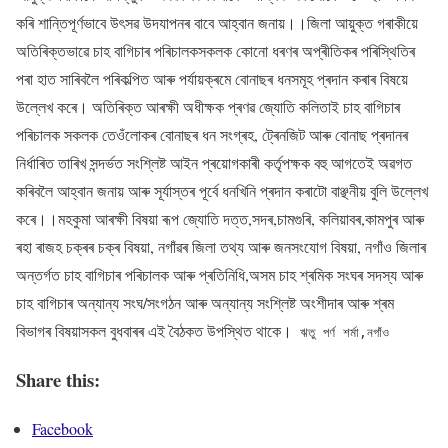
কৰি শান্তিপূৰ্ণভাবে উৎসৱ উদযাপনৰ বাবে আহ্বান জনায়।।জিলা আয়ুক্ত গৰাকীয়ে
অতিৰিক্তভাৱে চাহ বাগিচাৰ পৰিচালকসকলক কোনো ধৰণৰ অপ্ৰীতিকৰ পৰিস্থিতিৰ
পৰা হাত সাৰিবলৈ পৰিকল্পিত আৰু পৰ্যায়ক্ৰমে বোনাছৰ ধনসমূহ প্ৰদান কৰাৰ বিষয়ে
উল্লেখ কৰে। অতিৰিক্ত আৰক্ষী অধীক্ষক প্ৰণৱ জ্যোতি কলিতাই চাহ বাগিচাৰ
পৰিচালক সকলক তেওঁলোকৰ বোনাছৰ ধন সংগ্ৰহ, ট্ৰেনজিট আৰু বোনাছ প্ৰদানৰ
নিৰ্ধাৰিত তাৰিখ সন্দৰ্ভত সংশ্লিষ্ট আইন প্ৰয়োগকাৰী কৰ্তৃপক্ষক বহু আগতেই অৱগত
কৰিবলৈ আহ্বান জনায় আৰু সূৰ্যাস্তৰ পূৰ্বে ধনখিনি প্ৰদান কৰাটো বাঞ্ছনীয় বুলি উল্লেখ
কৰে।।মহকুমা আৰক্ষী বিষয়া ৰূপ জ্যোতি দত্ত,সদৰ,চামগুৰি, কলিয়াবৰ,কামপুৰ আৰু
ৰহা ৰাজহ চক্ৰৰ চক্ৰ বিষয়া, নগাঁৱৰ জিলা তথ্য আৰু জনসংযোগ বিষয়া, নগাঁও জিলাৰ
অন্তৰ্গত চাহ বাগিচাৰ পৰিচালক আৰু প্ৰতিনিধি,অসম চাহ শ্ৰমিক সংঘৰ সদস্য আৰু
চাহ বাগিচাৰ অন্যান্য সংঘ/সংগঠন আৰু অন্যান্য সংশ্লিষ্ট অংশীদাৰ আৰু শ্ৰম
বিভাগৰ বিষয়াসকল বুধবাৰৰ এই বৈঠকত উপস্থিত থাকে।
ঋতু পৰ্ণ শৰ্মা,নগাঁও
Share this:
Facebook