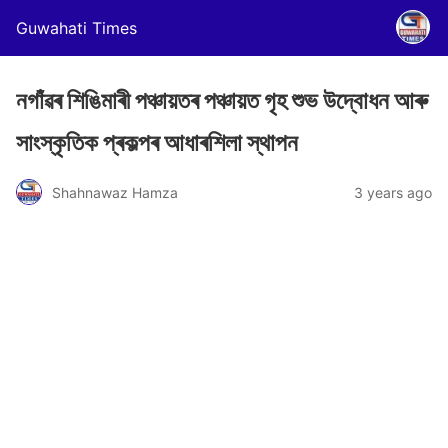
Guwahati Times
নগাঁৱৰ শিঙিমাৰী পঞ্চায়তৰ পঞ্চায়ত গৃহ শুভ উদ্বোধন আৰু
সাংস্কৃতিক প্ৰকল্পৰ আধাৰশিলা স্থাপন
Shahnawaz Hamza
3 years ago