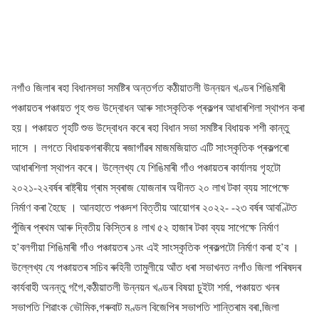
নগাঁও জিলাৰ ৰহা বিধানসভা সমষ্টিৰ অন্তৰ্গত কঠীয়াতলী উন্নয়ন খণ্ডৰ শিঙিমাৰী
পঞ্চায়তৰ পঞ্চায়ত গৃহ শুভ উদ্বোধন আৰু সাংস্কৃতিক প্ৰকল্পৰ আধাৰশিলা স্থাপন কৰা
হয়। পঞ্চায়ত গৃহটি শুভ উদ্বোধন কৰে ৰহা বিধান সভা সমষ্টিৰ বিধায়ক শশী কান্তু
দাসে । লগতে বিধায়কগৰাকীয়ে ৰজাগাঁৱৰ মাজমজিয়াত এটি সাংস্কৃতিক প্ৰকল্পৰো
আধাৰশিলা স্থাপন কৰে। উল্লেখ্য যে শিঙিমাৰী গাঁও পঞ্চায়তৰ কাৰ্যালয় গৃহটো
২০২১-২২বৰ্ষৰ ৰাষ্ট্ৰীয় গ্ৰাম স্বৰাজ যোজনাৰ অধীনত ২০ লাখ টকা ব্যয় সাপেক্ষে
নিৰ্মাণ কৰা হৈছে । আনহাতে পঞ্চদশ বিত্তীয় আয়োগৰ ২০২২- -২৩ বৰ্ষৰ আবণ্টিত
পুঁজিৰ প্ৰথম আৰু দ্বিতীয় কিস্তিৰ ৪ লাখ ৫২ হাজাৰ টকা ব্যয় সাপেক্ষে নিৰ্মাণ
হ’বলগীয়া শিঙিমাৰী গাঁও পঞ্চায়তৰ ১নং এই সাংস্কৃতিক প্ৰকল্পটো নিৰ্মাণ কৰা হ’ব ।
উল্লেখ্য যে পঞ্চায়তৰ সচিব ৰুহিনী তামুলীয়ে আঁত ধৰা সভাখনত নগাঁও জিলা পৰিষদৰ
কাৰ্যবাহী অনন্তু গগৈ,কঠীয়াতলী উন্নয়ন খণ্ডৰ বিষয়া চুইটা শৰ্মা, পঞ্চায়ত খনৰ
সভাপতি শিৱাংক ভৌমিক,গৰুবাট মণ্ডল বিজেপিৰ সভাপতি শান্তিৰাম বৰা,জিলা