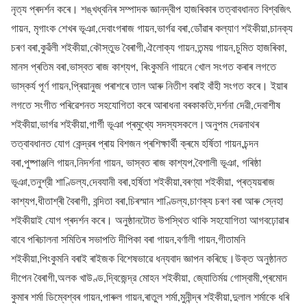
নৃত্য প্ৰদৰ্শন কৰে। শঙ্খধ্বনিৰ সম্পাদক জ্ঞানদ্বীপ হাজৰিকাৰ তত্বাবধানত বিশ্বজিৎ
গায়ন, মৃগাংক শেখৰ ভূঞা,দেবাংগৰাজ গায়ন,ভাৰ্গৱ বৰা,ডোঁৱাৰ কল্যাণ শইকীয়া,চানক্য
চৰণ বৰা,কুৱঁলী শইকীয়া,কৌস্তুভ বৈৰাগী,ঐলোক্য গায়ন,তন্ময় গায়ন,চুমিত হাজৰিকা,
মানস প্ৰতিম বৰা,ভাস্বত ৰাজ কাশ্যপ, ৰিংকুমনি গায়নে খোল সংগত কৰাৰ লগতে
ভাস্কর্য পূৰ্ণ গায়ন,প্ৰিয়ানুজ পৰাশৰে তাল আৰু নিতীশ বৰাই বাঁহী সংগত কৰে। ইয়াৰ
লগতে সংগীত পৰিৱেশনত সহযোগিতা কৰে আৰাধনা বৰকাকতি,দৰ্শনা দেৱী,দেবাশীষ
শইকীয়া,ভাৰ্গৱ শইকীয়া,গাৰ্গী ভূঞা প্ৰমুখ্যে সদস্যসকলে।অনুপম দেৱনাথৰ
তত্বাবধানত যোগ কেন্দ্রৰ প্ৰায় বিশজন প্ৰশিক্ষাৰ্থী ক্ৰমে হৰ্ষিতা গায়ন,চন্দন
বৰা,পুষ্পাঞ্জলি গায়ন,নিদৰ্শনা গায়ন, ভাস্বত ৰাজ কাশ্যপ,বৈশালী ভূঞা, গৰিষ্ঠা
ভূঞা,তনুশ্রী শাণ্ডিল্য,দেবযানী বৰা,হৰ্ষিতা শইকীয়া,বৰণ্যা শইকীয়া, প্ৰত্যয়ৰাজ
কাশ্যপ,ধীতাশ্ৰী বৈৰাগী, বন্দিতা বৰা,চিৰস্মান শাণ্ডিল্য,চাণক্য চৰণ বৰা আৰু স্নেহা
শইকীয়াই যোগ প্ৰদৰ্শন কৰে। অনুষ্ঠানটোত উপস্থিত থাকি সহযোগিতা আগবঢ়োৱাৰ
বাবে পৰিচালনা সমিতিৰ সভাপতি দীপিকা বৰা গায়ন,বৰ্ণালী গায়ন,গীতামনি
শইকীয়া,পিংকুমনি বৰাই ৰাইজক বিশেষভাৱে ধন্যবাদ জ্ঞাপন কৰিছে।উক্ত অনুষ্ঠানত
দীপেন বৈৰাগী,অলক খাউণ্ড,দ্বিজেন্দ্র মোহন শইকীয়া, জ্যোতিৰ্ময় গোস্বামী,প্ৰমোদ
কুমাৰ শৰ্মা ডিম্বেশ্বৰ গায়ন,পাৰুল গায়ন,ৰাতুল শৰ্মা,মুনীন্দ্ৰ শইকীয়া,দুলাল শৰ্মাকে ধৰি