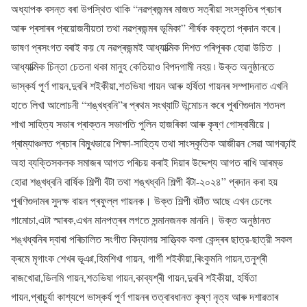
অধ্যাপক বসন্ত বৰা উপস্থিত থাকি “নৱপ্ৰজন্মৰ মাজত সত্ৰীয়া সংস্কৃতিৰ প্ৰচাৰ
আৰু প্ৰসাৰৰ প্ৰয়োজনীয়তা তথা নৱপ্ৰজন্মৰ ভূমিকা” শীৰ্ষক বক্তৃতা প্ৰদান কৰে।
ভাষণ প্ৰসংগত বৰাই কয় যে নৱপ্ৰজন্মই আধ্যাত্মিক দিশত পৰিপূৰক হোৱা উচিত ।
আধ্যাত্মিক চিন্তা চেতনা থকা মানুহ কেতিয়াও বিপদগামী নহয় ৷ উক্ত অনুষ্ঠানতে
ভাস্কর্য পূৰ্ণ গায়ন,দুবৰি শইকীয়া,শতভিষা গায়ন আৰু হৰ্ষিতা গায়নৰ সম্পাদনাত এখনি
হাতে লিখা আলোচনী “শঙ্খধ্বনি”ৰ প্ৰথম সংখ্যাটি উন্মোচন কৰে পুৰণিগুদাম শতদল
শাখা সাহিত্য সভাৰ প্ৰাক্তন সভাপতি পুলিন হাজৰিকা আৰু কৃষ্ণ গোস্বামীয়ে।
গ্ৰাম্যাঞ্চলত প্ৰচাৰ বিমূুখভাৱে শিক্ষা-সাহিত্য তথা সাংস্কৃতিক আজীৱন সেৱা আগবঢ়াই
অহা ব্যক্তিসকলক সমাজৰ আগত পৰিচয় কৰাই দিয়াৰ উদ্দেশ্য আগত ৰাখি আৰম্ভ
হোৱা শঙ্খধ্বনি বাৰ্ষিক শিল্পী বঁটা তথা শঙ্খধ্বনি শিল্পী বঁটা-২০২৪” প্ৰদান কৰা হয়
পুৰণিগুদামৰ সুদক্ষ বায়ন প্ৰফুল্ল গায়নক। উক্ত শিল্পী বটাঁত আছে এখন চেলেং
গামোচা,এটা স্মাৰক,এখন মানপত্ৰৰ লগতে সন্মানজনক মাননি। উক্ত অনুষ্ঠানত
শঙ্খধ্বনিৰ দ্বাৰা পৰিচালিত সংগীত বিদ্যালয় সাত্ত্বিক কলা কেন্দ্ৰৰ ছাত্র-ছাত্রী সকল
ক্ৰমে মৃগাংক শেখৰ ভূঞা,হিমশিখা গায়ন, গাৰ্গী শইকীয়া,ৰিংকুমনি গায়ন,তনুশ্ৰী
ৰাজখোৱা,ডিলমি গায়ন,শতভিষা গায়ন,কাব্যশ্ৰী গায়ন,দুবৰি শইকীয়া, হৰ্ষিতা
গায়ন,প্ৰাচুৰ্যা কাশ্যপে ভাস্কর্য পূৰ্ণ গায়নৰ তত্বাবধানত কৃষ্ণ নৃত্য আৰু দশাৱতাৰ