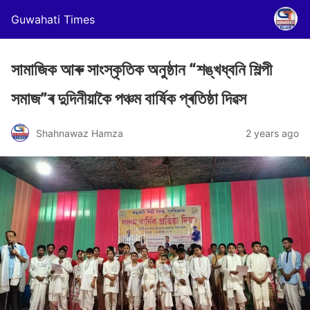
Guwahati Times
সামাজিক আৰু সাংস্কৃতিক অনুষ্ঠান “শঙ্খধ্বনি শিল্পী
সমাজ”ৰ দুদিনীয়াকৈ পঞ্চম বাৰ্ষিক প্ৰতিষ্ঠা দিৱস
Shahnawaz Hamza
2 years ago