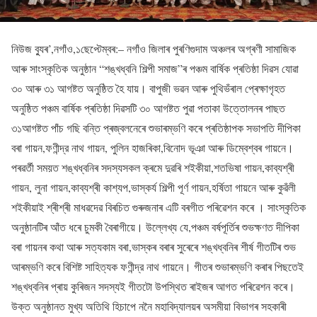
নিউজ ব্যুৰ’,নগাঁও,১ছেপ্টেম্বৰ:– নগাঁও জিলাৰ পুৰণিগুদাম অঞ্চলৰ অগ্ৰণী সামাজিক
আৰু সাংস্কৃতিক অনুষ্ঠান “শঙ্খধ্বনি শিল্পী সমাজ”ৰ পঞ্চম বাৰ্ষিক প্ৰতিষ্ঠা দিৱস যোৱা
৩০ আৰু ৩১ আগষ্টত অনুষ্ঠিত হৈ যায়। বাপুজী ভৱন আৰু পুথিভঁৰাল প্ৰেক্ষাগৃহত
অনুষ্ঠিত পঞ্চম বাৰ্ষিক প্ৰতিষ্ঠা দিৱসটি ৩০ আগষ্টত পুৱা পতাকা উত্তোলনৰ পাছত
৩১আগষ্টত পাঁচ গছি বন্তি প্ৰজ্বলনেৰে শুভাৰম্ভণি কৰে প্ৰতিষ্ঠাপক সভাপতি দীপিকা
বৰা গায়ন,ফণীন্দ্র নাথ গায়ন, পুলিন হাজৰিকা,বিনোদ ভূঞা আৰু ডিম্বেশ্বৰ গায়নে।
পৰৱৰ্তী সময়ত শঙ্খধ্বনিৰ সদস্যসকল ক্ৰমে দুৱৰি শইকীয়া,শতভিষা গায়ন,কাব্যশ্ৰী
গায়ন, লুনা গায়ন,কাব্যশ্ৰী কাশ্যপ,ভাস্কর্য শিল্পী পূৰ্ণ গায়ন,হৰ্ষিতা গায়নে আৰু কুৱঁলী
শইকীয়াই শ্ৰীশ্ৰী মাধৱদেৱ বিৰচিত গুৰুজনাৰ এটি বৰগীত পৰিৱেশন কৰে । সাংস্কৃতিক
অনুষ্ঠানটিৰ আঁত ধৰে চুমকী বৈৰাগীয়ে। উল্লেখ্য যে,পঞ্চম বৰ্ষপূৰ্তিৰ শুভক্ষণত দীপিকা
বৰা গায়নৰ কথা আৰু সত্যকাম বৰা,ভাস্কৰ বৰাৰ সুৰেৰে শঙ্খধ্বনিৰ শীৰ্ষ গীতটিৰ শুভ
আৰম্ভণি কৰে বিশিষ্ট সাহিত্যক ফণীন্দ্র নাথ গায়নে। গীতৰ শুভাৰম্ভণি কৰাৰ পিছতেই
শঙ্খধ্বনিৰ প্ৰায় কুৰিজন সদস্যই গীতটো উপস্থিত ৰাইজৰ আগত পৰিৱেশন কৰে।
উক্ত অনুষ্ঠানত মুখ্য অতিথি হিচাপে ননৈ মহাবিদ্যালয়ৰ অসমীয়া বিভাগৰ সহকাৰী