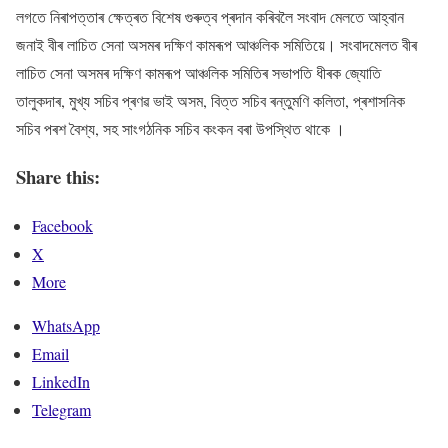
লগতে নিৰাপত্তাৰ ক্ষেত্ৰত বিশেষ গুৰুত্ব প্ৰদান কৰিবলৈ সংবাদ মেলতে আহ্বান
জনাই বীৰ লাচিত সেনা অসমৰ দক্ষিণ কামৰূপ আঞ্চলিক সমিতিয়ে। সংবাদমেলত বীৰ
লাচিত সেনা অসমৰ দক্ষিণ কামৰূপ আঞ্চলিক সমিতিৰ সভাপতি ধীৰক জ্যোতি
তালুকদাৰ, মুখ্য সচিব প্ৰণৱ ভাই অসম, বিত্ত সচিব ৰন্তুমণি কলিতা, প্ৰশাসনিক
সচিব পৰশ বৈশ্য, সহ সাংগঠনিক সচিব কংকন বৰা উপস্থিত থাকে ।
Share this:
Facebook
X
More
WhatsApp
Email
LinkedIn
Telegram