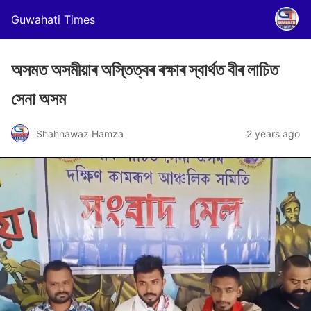
Guwahati Times
অসমত অসমীয়াৰ অস্তিত্বৰ ৰক্ষাৰ স্বাৰ্থত বীৰ লাচিত
সেনা অসম
Shahnawaz Hamza
2 years ago