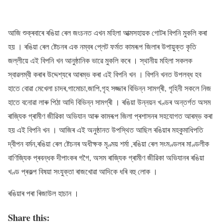
আজি শুক্ৰবাৰে ৰঙিয়া ৰেল জংচনত এখন মহিলা আত্মসহায়ক গোটৰ বিপনি মুকলি কৰা
হয় । ৰঙিয়া ৰেল ষ্টেচনৰ এক নম্বৰ প্লেট ফৰ্মত কামৰূপ জিলাৰ উপায়ুক্ত কৃতি
জল্লীয়ে এই বিপনি খন আনুষ্ঠানিক ভাৱে মুকলি কৰে । স্থানীয় মহিলা সকলক
স্বাৱলম্বী কৰাৰ উদ্দেশ্যৰে আৰম্ভ কৰা এই বিপনি খন । বিপনি খনত উপলব্ধ হব
হাতে বোৱা মেখেলা চাদৰ,গামোচা,জাপি,গৃহ সজ্জাৰ বিভিন্ন সামগ্ৰী, গৃহিনী সকলে নিজ
হাতে বনোৱা লাৰু পিঠা আদি বিভিন্ন সামগ্ৰী । ৰঙিয়া উন্নয়ন খণ্ডৰ অন্তৰ্গত অসম
ৰাজ্যিক গ্ৰামীণ জীৱিকা অভিযান আৰু কামৰূপ জিলা প্ৰশাসনৰ সহযোগত আৰম্ভ কৰা
হয় এই বিপনি খন । আজিৰ এই অনুষ্ঠানত উপস্থিত আছিল ৰঙিয়াৰ মহকুমাধিপতি
দ্বীপন বৰ্মন,ৰঙিয়া ৰেল ষ্টেচনৰ অধীক্ষক মৃণ্ময় শৰ্মা ,ৰঙিয়া ৰেল সংমণ্ডলৰ মাণ্ডলীক
বাণিজ্যিক প্ৰবন্ধক দীপাংকৰ গগৈ, অসম ৰাজ্যিক গ্ৰামীণ জীৱিকা অভিযানৰ ৰঙিয়া
খণ্ড প্ৰকল্প বিষয়া সংযুক্তা ৰাজখোৱা আদিকে ধৰি বহু লোক ।
ৰঙিয়াৰ পৰা ৰিজাউল হাচান ।
Share this: