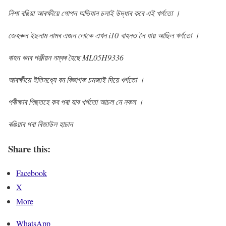
নিশা ৰঙিয়া আৰক্ষীয়ে গোপন অভিযান চলাই উদ্ধাৰ কৰে এই খৰ্গতো ।
জেহৰুল ইছলাম নামৰ এজন লোকে এখন i10 বাহনত লৈ যায় আছিল খৰ্গতো ।
বাহন খনৰ পঞ্জীয়ন নম্বৰ হৈছে ML05H9336
আৰক্ষীয়ে ইতিমধ্যে বন বিভাগক চমজাই দিয়ে খৰ্গতো ।
পৰীক্ষাৰ পিছতহে কব পৰা যাব খৰ্গতো আচল নে নকল ।
ৰঙিয়াৰ পৰা ৰিজাউল হাচান
Share this:
Facebook
X
More
WhatsApp