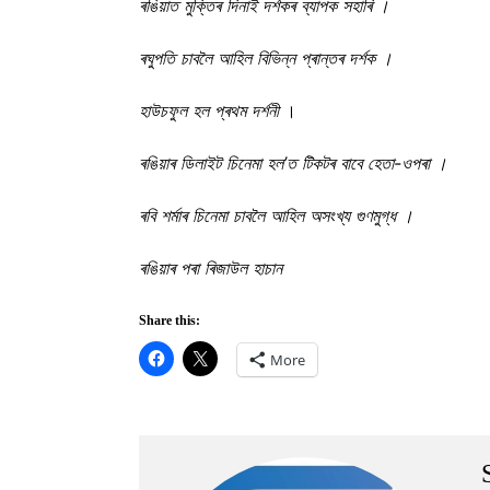
ৰঙিয়াত মুক্তিৰ দিনাই দৰ্শকৰ ব্যাপক সহাৰি ।
ৰঘুপতি চাবলৈ আহিল বিভিন্ন প্ৰান্তৰ দৰ্শক ।
হাউচফুল হল প্ৰথম দৰ্শনী
।
ৰঙিয়াৰ ডিলাইট চিনেমা হল’ত টিকটৰ বাবে হেতা-ওপৰা ।
ৰবি শৰ্মাৰ চিনেমা চাবলৈ আহিল অসংখ্য গুণমুগ্ধ ।
ৰঙিয়াৰ পৰা ৰিজাউল হাচান
Share this:
More