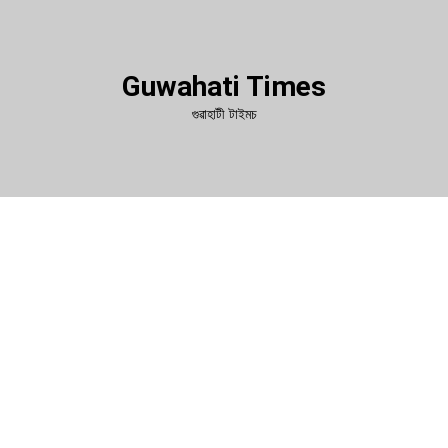
Guwahati Times
গুৱাহাটী টাইমচ