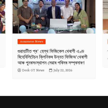
Assamese News
গুৱাহাটীত প্ৰ’ হেল্থ ফিজিকেল থেৰাপী এণ্ড
ৰিহেবিলিটেচন ক্লিনিকৰ উন্নত ফিজিঅ’থেৰাপী
আৰু পুনৰসংস্থাপন সেৱাৰ পৰিসৰ সম্প্ৰসাৰণ
Desk GT News
July 22, 2026