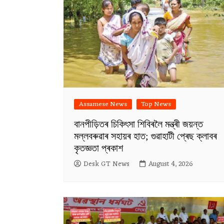
Assamese News
Top News
বানপীড়িতৰ চিকিৎসা শিবিৰলৈ মন্ত্ৰী জয়ন্ত
মল্লবৰুৱাৰ সহায়ৰ হাত; গুৱাহাটী প্ৰেছ ক্লাবৰ
কৃতজ্ঞতা প্ৰকাশ
Desk GT News
August 4, 2026