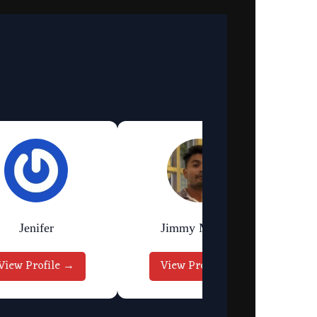
Jenifer
Jimmy Murmu
View Profile →
View Profile →