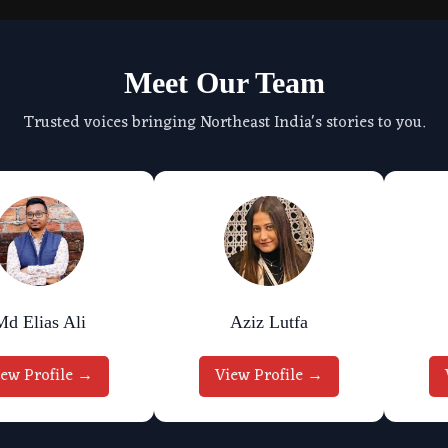
Meet Our Team
Trusted voices bringing Northeast India's stories to you.
Md Elias Ali
Aziz Lutfa
iew Profile →
View Profile →