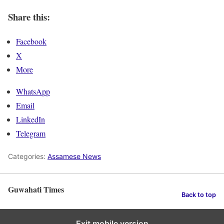
Share this:
Facebook
X
More
WhatsApp
Email
LinkedIn
Telegram
Categories:
Assamese News
Guwahati Times
Back to top
Exit mobile version