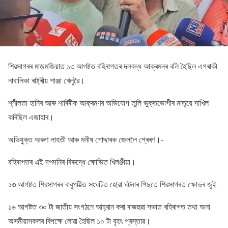
শিৱসাগৰৰ মাজমজিয়াত ১৩ আগষ্টত বহিৰাগতৰ দলবদ্ধ আক্ৰমনৰ বলি হৈছিল এগৰাকী
নাবালিকা ৰাষ্ট্ৰীয় পাঞ্জা খেলুৱৈ।
শ্নীলতা হানিৰ আৰু শাৰিৰীক আক্ৰমণৰ অভিযোগ তুলি ভুক্তভোগীৰ মাতৃয়ে দাখিল
কৰিছিল এজাহাৰ।
অভিযুক্ত অৰুণ লাহতী আৰু মনীষ পোদ্দাৰক জেললৈ প্ৰেৰণ।-
বহিৰাগতৰ এই দপদনিৰ বিৰুদ্ধে ক্ষোভিত খিলঞ্জীয়া।
১৩ আগষ্টত শিৱসাগৰৰ বাবুপট্টিত সংঘটিত হোৱা ঘটনাৰ পিছতে শিৱসাগৰত ক্ষোভৰ জুই
১৬ আগষ্টত ৩০ টা জাতীয় সংগঠনে আহ্বান কৰা ৰাজহুৱা সভাত বহিৰাগত তথা অনা
অসমীয়াসকলৰ বিপক্ষে লোৱা হৈছিল ১০ টা বৃহৎ প্ৰস্তাৱ।