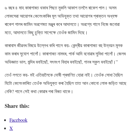
৬ বছৰ ৪ মাহ কাৰাগাৰত থকাৰ পিছত মুকলি আকাশ তললৈ ৰাকেশ পাল। অসম
লোকসেৱা আয়োগৰ কেলেংকাৰিৰ মূল অভিযুক্ত তথা আয়োগৰ প্ৰাক্তন অধ্যক্ষ
ৰাকেশ পালৰ জামিন অৱশেষত মঞ্জুৰ কৰে আদালতে। অৱশ্যে পালে নিজে জনোৱা
মতে, আদালতে কিছু চুক্তি সাপেক্ষে তেওঁক জামিন দিছে।
কাৰাবাস জীৱনৰ বিষয়ে উল্লেখ কৰি পালে কয়- কেন্দ্ৰীয় কাৰাগাৰত বহু উন্নয়ন মূলক
কাম কৰাৰ সুযোগ পালোঁ। কাৰাগাৰত নামঘৰ, পাৰ্ক আদি বনোৱাৰ সুবিধা পালোঁ। জেলৰ
অভিজ্ঞাত ভাল, মন্দিৰ বনাইছোঁ, সৎসংগ বিহাৰ বনাইছোঁ, গানৰ স্কুল বনাইছোঁ।”
তেওঁ লগতে কয়- মই এতিয়ালৈকে দোষী প্ৰমাণিত হোৱা নাই। তেওঁক সোধা হৈছিল
যিটো কেলেংকাৰিত তেওঁক অভিযুক্ত কৰা হৈছিল তাত আন কোনো লোক জড়িত আছে
নেকি? পালে সেই কথা কোৱাৰ পৰা বিৰত থাকে।
Share this:
Facebook
X