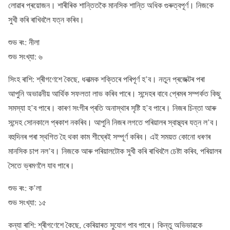
লোৱাৰ প্ৰয়োজন। শাৰীৰিক শান্তিতকৈ মানসিক শান্তি অধিক গুৰুত্বপূৰ্ণ। নিজকে
সুখী কৰি ৰাখিবলৈ যত্ন কৰিব।
শুভ ৰং: নীলা
শুভ সংখ্যা: ৬
সিংহ ৰাশি: শ্ৰীগণেশে কৈছে, ধনাত্মক শক্তিৰে পৰিপূৰ্ণ হ’ব। নতুন প্ৰজেক্টৰ পৰা
আপুনি অভাৱনীয় আৰ্থিক সফলতা লাভ কৰিব পাৰে। সন্দেহৰ বাবে প্ৰেমৰ সম্পৰ্কত কিছু
সমস্যা হ’ব পাৰে। কাৰণ সংগীৰ প্ৰতি অনাস্থাৰ সৃষ্টি হ’ব পাৰে। নিজৰ চিন্তা আৰু
সন্দেহ সোনকালে প্ৰকাশ নকৰিব। আপুনি নিজৰ লগতে পৰিয়ালৰ স্বাস্থ্যৰ যত্ন ল’ব।
বহুদিনৰ পৰা স্থগিত হৈ থকা কাম শীঘ্ৰেই সম্পূৰ্ণ কৰিব। এই সময়ত কোনো ধৰণৰ
মানসিক চাপ নল’ব। নিজকে আৰু পৰিয়ালটোক সুখী কৰি ৰাখিবলৈ চেষ্টা কৰিব, পৰিয়ালৰ
সৈতে ভ্ৰমণলৈ যাব পাৰে।
শুভ ৰং: ক’লা
শুভ সংখ্যা: ১৫
কন্যা ৰাশি: শ্ৰীগণেশে কৈছে, কেৰিয়াৰত সুযোগ পাব পাৰে। কিন্তু অভিভাৱকে