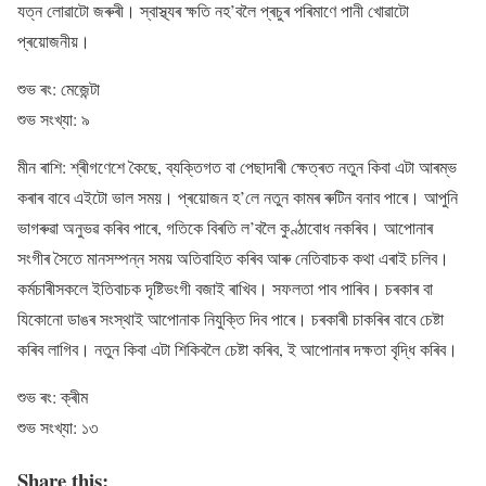
যত্ন লোৱাটো জৰুৰী। স্বাস্থ্যৰ ক্ষতি নহ’বলৈ প্ৰচুৰ পৰিমাণে পানী খোৱাটো
প্ৰয়োজনীয়।
শুভ ৰং: মেজেন্টা
শুভ সংখ্যা: ৯
মীন ৰাশি: শ্ৰীগণেশে কৈছে, ব্যক্তিগত বা পেছাদাৰী ক্ষেত্ৰত নতুন কিবা এটা আৰম্ভ
কৰাৰ বাবে এইটো ভাল সময়। প্ৰয়োজন হ’লে নতুন কামৰ ৰুটিন বনাব পাৰে। আপুনি
ভাগৰুৱা অনুভৱ কৰিব পাৰে, গতিকে বিৰতি ল’বলৈ কুণ্ঠাবোধ নকৰিব। আপোনাৰ
সংগীৰ সৈতে মানসম্পন্ন সময় অতিবাহিত কৰিব আৰু নেতিবাচক কথা এৰাই চলিব।
কৰ্মচাৰীসকলে ইতিবাচক দৃষ্টিভংগী বজাই ৰাখিব। সফলতা পাব পাৰিব। চৰকাৰ বা
যিকোনো ডাঙৰ সংস্থাই আপোনাক নিযুক্তি দিব পাৰে। চৰকাৰী চাকৰিৰ বাবে চেষ্টা
কৰিব লাগিব। নতুন কিবা এটা শিকিবলৈ চেষ্টা কৰিব, ই আপোনাৰ দক্ষতা বৃদ্ধি কৰিব।
শুভ ৰং: ক্ৰীম
শুভ সংখ্যা: ১৩
Share this: