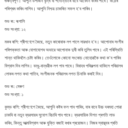
গুৰুত্বপূৰ্ণ। আপুনি উপাৰ্জন বৃদ্ধি বা পদোন্নতিৰ বাবে আবেদন কৰিব পাৰে। কঠোৰ
পৰিশ্ৰম কৰিব লাগিব। আপুনি নিশ্চয় চাকৰিত সফল হ’ব পাৰিব।
শুভ ৰং: ৰূপালি
শুভ সংখ্যা: ১২
মকৰ ৰাশি: শ্ৰীগণেশে কৈছে, নতুন কাৰোবাক লগ পালে সাৱধান হ’ব। আপোনাৰ সংগীৰ
পৰিপক্কতা আৰু যোগাযোগৰ অভাৱে আপোনাক দুখী কৰি তুলিব পাৰে। এই পৰিস্থিতি
শান্ত থাকিবলৈ চেষ্টা কৰিব। তেওঁলোকে কোনো সংকোচ নোহোৱাকৈ কথা ক’ব পাৰিব
বিশ্বাস দিব লাগিব। বন্ধু-বান্ধৱীক লগ পাব পাৰে। বিবাহৰ পৰিকল্পনা থাকিলে পৰিয়ালৰ
লোকৰ লগত কথা পাতিব, সংগীজনক পৰিয়ালৰ লগত চিনাকি কৰাই দিব।
শুভ ৰং: মেৰুণ
শুভ সংখ্যা: ১
কুম্ভ ৰাশি: শ্ৰীগণেশে কৈছে, আপুনি কষ্টৰ ফল পাব পাৰিব, যাৰ বাবে উচ্চ দৰমহা পোৱা
চাকৰি বা নতুন ব্যৱসায়ৰ সুযোগ বিচাৰি পাব পাৰে। ব্যৱসায়িক দিশত প্ৰগতি লাভ
কৰিব, কিন্তু আত্মবিশ্বাস আৰু যুক্তি বজাই ৰখাৰ প্ৰয়োজন। নিজৰ স্বাস্থ্যৰ প্ৰতি