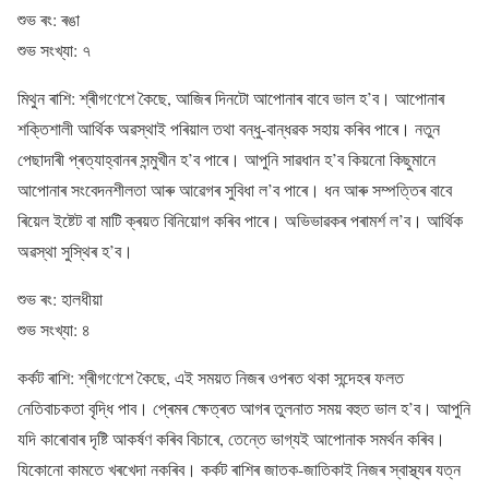
শুভ ৰং: ৰঙা
শুভ সংখ্যা: ৭
মিথুন ৰাশি: শ্ৰীগণেশে কৈছে, আজিৰ দিনটো আপোনাৰ বাবে ভাল হ’ব। আপোনাৰ
শক্তিশালী আৰ্থিক অৱস্থাই পৰিয়াল তথা বন্ধু-বান্ধৱক সহায় কৰিব পাৰে। নতুন
পেছাদাৰী প্ৰত্যাহ্বানৰ সন্মুখীন হ’ব পাৰে। আপুনি সাৱধান হ’ব কিয়নো কিছুমানে
আপোনাৰ সংবেদনশীলতা আৰু আৱেগৰ সুবিধা ল’ব পাৰে। ধন আৰু সম্পত্তিৰ বাবে
ৰিয়েল ইষ্টেট বা মাটি ক্ৰয়ত বিনিয়োগ কৰিব পাৰে। অভিভাৱকৰ পৰামৰ্শ ল’ব। আৰ্থিক
অৱস্থা সুস্থিৰ হ’ব।
শুভ ৰং: হালধীয়া
শুভ সংখ্যা: ৪
কৰ্কট ৰাশি: শ্ৰীগণেশে কৈছে, এই সময়ত নিজৰ ওপৰত থকা সন্দেহৰ ফলত
নেতিবাচকতা বৃদ্ধি পাব। প্ৰেমৰ ক্ষেত্ৰত আগৰ তুলনাত সময় বহুত ভাল হ’ব। আপুনি
যদি কাৰোবাৰ দৃষ্টি আকৰ্ষণ কৰিব বিচাৰে, তেন্তে ভাগ্যই আপোনাক সমৰ্থন কৰিব।
যিকোনো কামতে খৰখেদা নকৰিব। কৰ্কট ৰাশিৰ জাতক-জাতিকাই নিজৰ স্বাস্থ্যৰ যত্ন