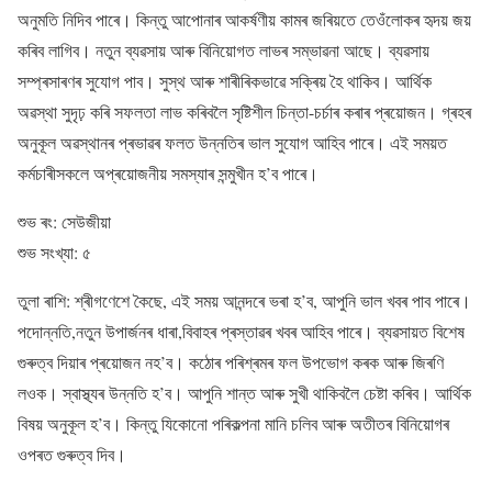
অনুমতি নিদিব পাৰে। কিন্তু আপোনাৰ আকৰ্ষণীয় কামৰ জৰিয়তে তেওঁলোকৰ হৃদয় জয়
কৰিব লাগিব। নতুন ব্যৱসায় আৰু বিনিয়োগত লাভৰ সম্ভাৱনা আছে। ব্যৱসায়
সম্প্ৰসাৰণৰ সুযোগ পাব। সুস্থ আৰু শাৰীৰিকভাৱে সক্ৰিয় হৈ থাকিব। আৰ্থিক
অৱস্থা সুদৃঢ় কৰি সফলতা লাভ কৰিবলৈ সৃষ্টিশীল চিন্তা-চৰ্চাৰ কৰাৰ প্ৰয়োজন। গ্ৰহৰ
অনুকূল অৱস্থানৰ প্ৰভাৱৰ ফলত উন্নতিৰ ভাল সুযোগ আহিব পাৰে। এই সময়ত
কৰ্মচাৰীসকলে অপ্ৰয়োজনীয় সমস্যাৰ সন্মুখীন হ’ব পাৰে।
শুভ ৰং: সেউজীয়া
শুভ সংখ্যা: ৫
তুলা ৰাশি: শ্ৰীগণেশে কৈছে, এই সময় আনন্দৰে ভৰা হ’ব, আপুনি ভাল খবৰ পাব পাৰে।
পদোন্নতি,নতুন উপাৰ্জনৰ ধাৰা,বিবাহৰ প্ৰস্তাৱৰ খবৰ আহিব পাৰে। ব্যৱসায়ত বিশেষ
গুৰুত্ব দিয়াৰ প্ৰয়োজন নহ’ব। কঠোৰ পৰিশ্ৰমৰ ফল উপভোগ কৰক আৰু জিৰণি
লওক। স্বাস্থ্যৰ উন্নতি হ’ব। আপুনি শান্ত আৰু সুখী থাকিবলৈ চেষ্টা কৰিব। আৰ্থিক
বিষয় অনুকূল হ’ব। কিন্তু যিকোনো পৰিকল্পনা মানি চলিব আৰু অতীতৰ বিনিয়োগৰ
ওপৰত গুৰুত্ব দিব।