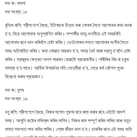
শুভ ৰং: কমলা
শুভ সংখ্যা: ১৮
বৃশ্চিক ৰাশি: শ্ৰীগণেশে কৈছে, ইতিবাচক চিন্তা কৰা লোকৰ সৈতে আপোনাৰ কথা-বতৰা
হ’ব, যিয়ে আপোনাক অনুপ্ৰাণিত কৰিব। সম্পৰ্কীয় ভাতৃ-ভগ্নীয়ে এই সময়খিনি
আপোনাৰ বাবে ভাল কৰিবলৈ চেষ্টা কৰিব। তেওঁলোকৰ লগতে আপোনাৰ সংগীৰ সৈতে
সময় অতিবাহিত কৰিব। কথা কোৱাত সাৱধান হ’ব, সদায় ধৈৰ্য আৰু দয়ালু হ’বলৈ চেষ্টা
কৰিব। স্বাস্থ্যৰ ক্ষেত্ৰত অলপ সাৱধান হোৱাটো প্ৰয়োজনীয়। শাৰীৰিক বিষ বা চকুৰ
সমস্যা হ’ব পাৰে। আৰ্থিক উপাৰ্জনৰ গতি লেহেমীয়া হ’ব, সেয়ে কৰ্ম কৌশল পুনৰ
বিবেচনা কৰাৰ প্ৰয়োজন।
শুভ ৰং: ধূসৰ
শুভ সংখ্যা: ১৬
ধনু ৰাশি: শ্ৰীগণেশে কৈছে, নিজৰ সপোন পূৰণৰ বাবে কাম কৰাৰ বাবে এইটো আদৰ্শ
সময়। আপুনি কঠোৰ পৰিশ্ৰম কৰিব লাগিব। নিজৰ কাম সম্পূৰ্ণ কৰিব পাৰিব আৰু নতুন
কামত সফলতা লাভ কৰিব পাৰিব। প্ৰেম জীৱন ভাল হ’ব। চাকৰিৰ বাবে এই সময় অতি