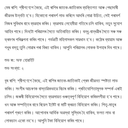
মেষ ৰাশি: শ্ৰীগণেশে কৈছে, এই ৰাশিৰ জাতক-জাতিকাৰ ব্যক্তিগত আৰু পেছাদাৰী
জীৱনৰ উন্নতি হ’ব। যিকোনো পৰামৰ্শ লাভ কৰিলে আদৰি লোৱা উচিত, সেই পৰামৰ্শ
নিজৰ সুবিধাৰ বাবে ব্যৱহাৰ কৰিব। ব্যৱসায় লেহেমীয়া গতিৰে চলি থাকিব, নতুন সুযোগ
আহিব পাৰে। দিনটো পৰিয়ালৰ সৈতে অতিবাহিত কৰিব। বন্ধু-বান্ধৱীৰ সৈতে সৰু সৰু
ভ্ৰমণৰ পৰিকল্পনা কৰিব পাৰে। গৰ্ভৱতী মহিলাসকল সাৱধান হ’ব। কঠোৰ ব্যায়াম আৰু
গধুৰ বস্তু তুলি লোৱাৰ পৰা বিৰত থাকিব। আপুনি পৰিয়ালৰ লোকক উপহাৰ দিব পাৰে।
শুভ ৰং: অফ হোৱাইট
শুভ সংখ্যা: ২
বৃষ ৰাশি: শ্ৰীগণেশে কৈছে, এই ৰাশিৰ জাতক-জাতিকাই প্ৰেম জীৱনত স্পষ্টতা লাভ
কৰিব। সংগীৰ আচৰণক বাস্তৱিকভাৱে বিচাৰ কৰিব। প্ৰতিযোগিতামূলক সম্পৰ্ক এৰাই
চলিব। জৰুৰী বিনিয়োগৰ সৈতে ব্যৱসায়ত গুৰুত্বপূৰ্ণ বিনিয়োগ কৰিবলগীয়া হ’ব পাৰে।
ধন আৰু সম্পত্তিৰ বাবে ৰিয়েল ইষ্টেট বা মাটি ক্ৰয়ত বিনিয়োগ কৰিব। পিতৃ-মাতৃৰ
পৰামৰ্শ গ্ৰহণ কৰিব। আপোনাৰ আৰ্থিক অৱস্থা সুস্থিৰ হৈ থাকিব, ফলত লাভ বা
লোকচান একো নহ’ব। আপুনি টকা বিনিয়োগ কৰিব পাৰে।