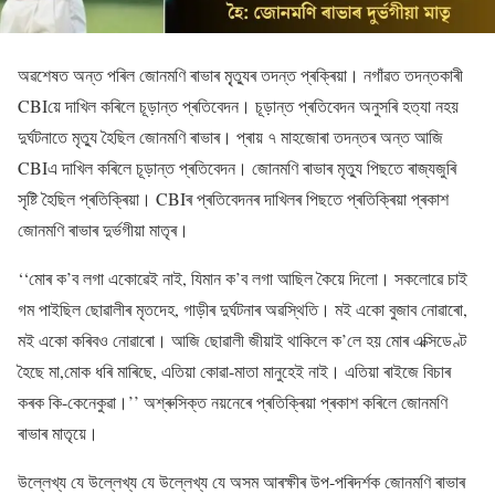
অৱশেষত অন্ত পৰিল জোনমণি ৰাভাৰ মৃ্ত্যুৰ তদন্ত প্ৰক্ৰিয়া। নগাঁৱত তদন্তকাৰী
CBIয়ে দাখিল কৰিলে চূড়ান্ত প্ৰতিবেদন। চূড়ান্ত প্ৰতিবেদন অনুসৰি হত্যা নহয়
দুৰ্ঘটনাতে মৃত্যু হৈছিল জোনমণি ৰাভাৰ। প্ৰায় ৭ মাহজোৰা তদন্তৰ অন্ত আজি
CBIএ দাখিল কৰিলে চূড়ান্ত প্ৰতিবেদন। জোনমণি ৰাভাৰ মৃত্যু পিছতে ৰাজ্যজুৰি
সৃষ্টি হৈছিল প্ৰতিক্ৰিয়া। CBIৰ প্ৰতিবেদনৰ দাখিলৰ পিছতে প্ৰতিক্ৰিয়া প্ৰকাশ
জোনমণি ৰাভাৰ দুৰ্ভগীয়া মাতৃৰ।
‘‘মোৰ ক’ব লগা একোৱেই নাই, যিমান ক’ব লগা আছিল কৈয়ে দিলো। সকলোৱে চাই
গম পাইছিল ছোৱালীৰ মৃতদেহ, গাড়ীৰ দুৰ্ঘটনাৰ অৱস্থিতি। মই একো বুজাব নোৱাৰো,
মই একো কৰিবও নোৱাৰো। আজি ছোৱালী জীয়াই থাকিলে ক’লে হয় মোৰ এক্সিডেণ্ট
হৈছে মা,মোক ধৰি মাৰিছে, এতিয়া কোৱা-মাতা মানুহেই নাই। এতিয়া ৰাইজে বিচাৰ
কৰক কি-কেনেকুৱা।’’ অশ্ৰুসিক্ত নয়নেৰে প্ৰতিক্ৰিয়া প্ৰকাশ কৰিলে জোনমণি
ৰাভাৰ মাতৃয়ে।
উল্লেখ্য যে উল্লেখ্য যে উল্লেখ্য যে অসম আৰক্ষীৰ উপ-পৰিদৰ্শক জোনমণি ৰাভাৰ