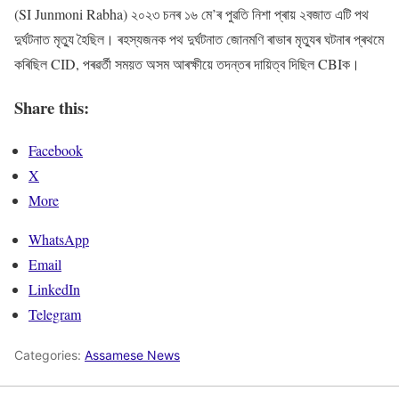
(SI Junmoni Rabha) ২০২৩ চনৰ ১৬ মে’ৰ পুৱতি নিশা প্ৰায় ২বজাত এটি পথ
দুৰ্ঘটনাত মৃত্যু হৈছিল। ৰহস্যজনক পথ দুৰ্ঘটনাত জোনমণি ৰাভাৰ মৃত্যুৰ ঘটনাৰ প্ৰথমে
কৰিছিল CID, পৰৱৰ্তী সময়ত অসম আৰক্ষীয়ে তদন্তৰ দায়িত্ব দিছিল CBIক।
Share this:
Facebook
X
More
WhatsApp
Email
LinkedIn
Telegram
Categories:
Assamese News