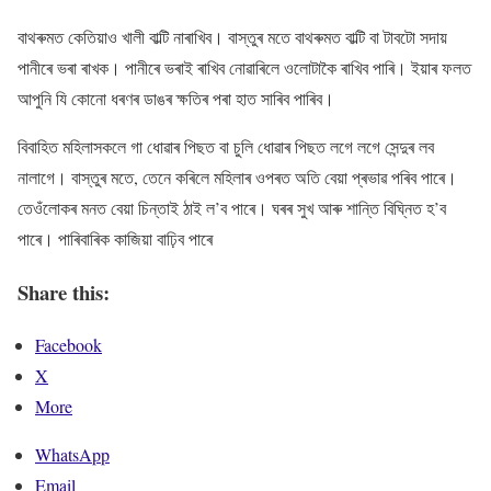
বাথৰুমত কেতিয়াও খালী বাল্টি নাৰাখিব। বাস্তুৰ মতে বাথৰুমত বাল্টি বা টাবটো সদায়
পানীৰে ভৰা ৰাখক। পানীৰে ভৰাই ৰাখিব নোৱাৰিলে ওলোটাকৈ ৰাখিব পাৰি। ইয়াৰ ফলত
আপুনি যি কোনো ধৰণৰ ডাঙৰ ক্ষতিৰ পৰা হাত সাৰিব পাৰিব।
বিবাহিত মহিলাসকলে গা ধোৱাৰ পিছত বা চুলি ধোৱাৰ পিছত লগে লগে সেন্দুৰ লব
নালাগে। বাস্তুৰ মতে, তেনে কৰিলে মহিলাৰ ওপৰত অতি বেয়া প্ৰভাৱ পৰিব পাৰে।
তেওঁলোকৰ মনত বেয়া চিন্তাই ঠাই ল’ব পাৰে। ঘৰৰ সুখ আৰু শান্তি বিঘ্নিত হ’ব
পাৰে। পাৰিবাৰিক কাজিয়া বাঢ়িব পাৰে
Share this:
Facebook
X
More
WhatsApp
Email