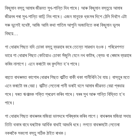
কিছুমান বস্তু আমাৰ জীৱনত সুখ-শান্তি দিব পাৰে। আৰু কিছুমান বস্তুয়ে আমাৰ
জীৱনৰ পৰা সুখ-শান্তি কাঢ়ি নিব পাৰে। এজন মানুহক ধ্বংসৰ দিশে ঠেলি দিবলৈ এটা
সৰু ভুলেই যথেষ্ট, আজি আমি কথা পাতিম আপুনি অজানিতে কৰা কিছুমান ভুলৰ
বিষয়ে…
গা ধোৱাৰ পিছত যদি চোকা বস্তু ব্যৱহাৰ কৰে তেন্তে সাৱধান হওক। পৰিৱেশগত
ভাৱে গা ধোৱাৰ পিছত কেতিয়াও চোকা সঁজুলি যেনে নখ কাটাৰ, ব্লেড বা ৰেজাৰ ব্যৱহাৰ
কৰিব নালাগে। এনে কৰাটো বৰ কুৎসিত হ’ব পাৰে।
বহুতে বাথৰুমত কাপোৰ ধোৱাৰ পিছত বাল্টিত বাকী থকা পানীখিনি থৈ যায়। বাস্তুৰ মতে
এনে কৰাটো বৰ বেয়া। বাল্টিত লেতেৰা পানী ভৰাই থলে আমাৰ জীৱনত বেয়া প্ৰভাৱ
পৰে। ঘৰত ঋণাত্মক শক্তি প্ৰৱেশ কৰিব পাৰে। ঘৰৰ সুখ আৰু শান্তি বিঘ্নিত হ’ব
পাৰে।
গা ধোৱাৰ পিছত বাথৰুমৰ মজিয়া ভালদৰে পৰিষ্কাৰ কৰিব লাগে। বাথৰুমৰ মজিয়া সদায়
তিতি থকাৰ বাবে ঘৰটোক আৰ্থিক বাধাই আগুৰি ধৰে। লগতে বাথৰুমটো লেতেৰা
নকৰাকৈ সকলো বস্তু সঠিক ঠাইত ৰাখক।